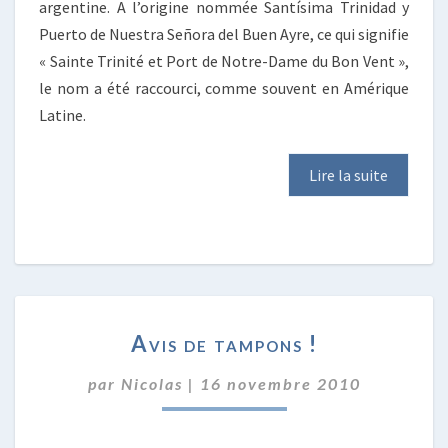
argentine. A l’origine nommée Santísima Trinidad y
Puerto de Nuestra Señora del Buen Ayre, ce qui signifie
« Sainte Trinité et Port de Notre-Dame du Bon Vent »,
le nom a été raccourci, comme souvent en Amérique
Latine.
Lire la suite
AVIS
Avis de tampons !
DE
TAMPONS
par
Nicolas
|
16 novembre 2010
!