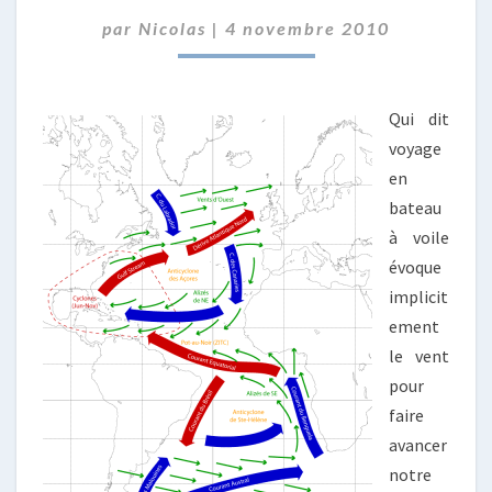
SAISONS
par
Nicolas
|
4 novembre 2010
EN
ATLANTIQUE
Qui dit
voyage
en
bateau
à voile
évoque
implicit
ement
le vent
pour
faire
avancer
notre