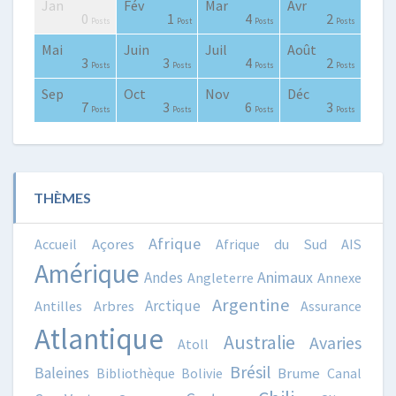
Jan
Fév
Mar
Avr
0
2
0
0
2
2
3
0
1
1
0
1
4
2
Posts
Posts
Posts
Posts
Posts
Posts
Posts
Posts
Post
Post
Posts
Post
Posts
Posts
Mai
Juin
Juil
Août
0
0
4
4
0
2
3
4
3
1
3
3
4
2
Posts
Posts
Posts
Posts
Posts
Posts
Posts
Posts
Posts
Post
Posts
Posts
Posts
Posts
Sep
Oct
Nov
Déc
0
0
0
2
3
0
0
4
3
0
7
3
6
3
Posts
Posts
Posts
Posts
Posts
Posts
Posts
Posts
Posts
Posts
Posts
Posts
Posts
Posts
THÈMES
Afrique
Accueil
Açores
Afrique du Sud
AIS
Amérique
Animaux
Andes
Angleterre
Annexe
Argentine
Arctique
Antilles
Arbres
Assurance
Atlantique
Australie
Avaries
Atoll
Brésil
Baleines
Bibliothèque
Bolivie
Brume
Canal