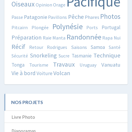
Pacifique
Oiseaux
Opinion
Orage
Photos
Pêche
Patagonie
Passe
Pavillons
Phares
Polynésie
Portugal
Pitcairn
Plongée
Ports
Randonnée
Préparation
Raie Manta
Rapa Nui
Récif
Samoa
Retour
Rodrigues
Saisons
Santé
Snorkeling
Technique
Tasmanie
Sécurité
Sucre
Travaux
Vanuatu
Tonga
Tourisme
Uruguay
Volcan
Vie à bord
Voiture
NOS PROJETS
Livre Photo
Diaporamas