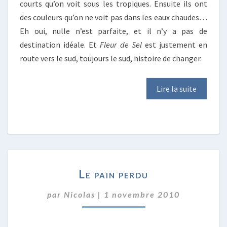
courts qu’on voit sous les tropiques. Ensuite ils ont
des couleurs qu’on ne voit pas dans les eaux chaudes…
Eh oui, nulle n’est parfaite, et il n’y a pas de
destination idéale. Et
Fleur de Sel
est justement en
route vers le sud, toujours le sud, histoire de changer.
Lire la suite
LE
Le pain perdu
PAIN
PERDU
par
Nicolas
|
1 novembre 2010