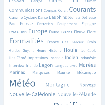
Chili
Cartes
Cap-Vert
Cargos
Climat
Courants
Communications
Compas
Corail
Dauphins
Cuisine
Cyclone
Danse
Déchets
Détresse
Ecosse
Eau
Espagne
Entretien
Equipement
Europe
Fleuve
Faune
Flore
Etats-Unis
Ferries
Formalités
France
Grain
Gaz
Glacier
Houle
Guides
Guyane
Heure
Histoire
Iles Cook
Indien
Iles Féroé
Impressions
Incendie
Indonésie
Marées
Lagon
Livre
Interview
Irlande
Langues
Marinas
Marquises
Mécanique
Maurice
Météo
Montagne
Norvège
Nouvelle-Calédonie
Nouvelle-Zélande