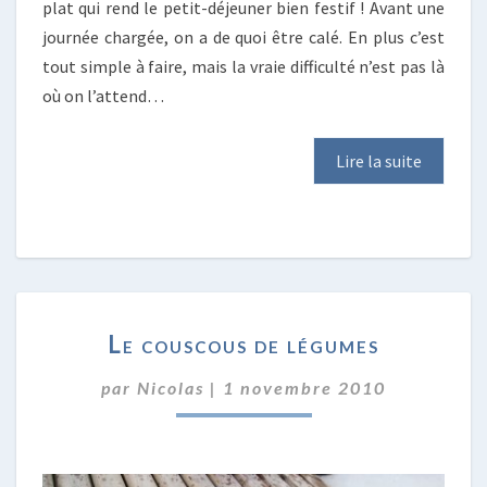
plat qui rend le petit-déjeuner bien festif ! Avant une
journée chargée, on a de quoi être calé. En plus c’est
tout simple à faire, mais la vraie difficulté n’est pas là
où on l’attend…
Lire la suite
LE
Le couscous de légumes
COUSCOUS
DE
par
Nicolas
|
1 novembre 2010
LÉGUMES