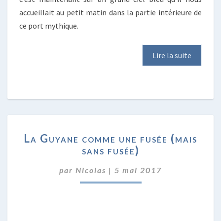
accueillait au petit matin dans la partie intérieure de
ce port mythique.
Lire la suite
LA
La Guyane comme une fusée (mais
GUYANE
sans fusée)
COMME
UNE
par
Nicolas
|
5 mai 2017
FUSÉE
(MAIS
SANS
FUSÉE)