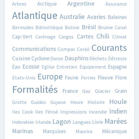
Argentine
Arctique
Arbres
Assurance
Atlantique
Australie
Avaries
Baleines
Brésil
Bermudes
Bibliothèque
Bolivie
Brume
Canal
Chili
Cartes
Cap-Vert
Carénage
Cargos
Climat
Courants
Communications
Compas
Corail
Dauphins
Cuisine
Cyclone
Danse
Déchets
Détresse
Ecosse
Eau
Espagne
Eglise
Entretien
Equipement
Europe
Fleuve
Faune
Flore
Etats-Unis
Ferries
Formalités
France
Grain
Gaz
Glacier
Houle
Grotte
Guides
Guyane
Heure
Histoire
Indien
Iles Cook
Iles Féroé
Impressions
Incendie
Marées
Lagon
Livre
Indonésie
Irlande
Langues
Marinas
Marquises
Mécanique
Maurice