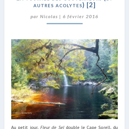
autres acolytes) [2]
DES
GOUVERNEURS
par
Nicolas
|
6 février 2016
(ET
AUTRES
ACOLYTES)
[2]
Au petit jour,
Fleur de Sel
double le Cape Sorell, du