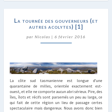
LA
La tournée des gouverneurs (et
TOURNÉE
autres acolytes) [1]
DES
GOUVERNEURS
par
Nicolas
|
6 février 2016
(ET
AUTRES
ACOLYTES)
[1]
La côte sud tasmanienne est longue d’une
quarantaine de milles, orientée exactement est-
ouest, et elle ne comporte aucun abri sérieux. Pire, des
îles, îlots et récifs sont parsemés un peu au large, ce
qui fait de cette région un lieu de passage certes
spectaculaire mais dangereux. Nous avons donc bien