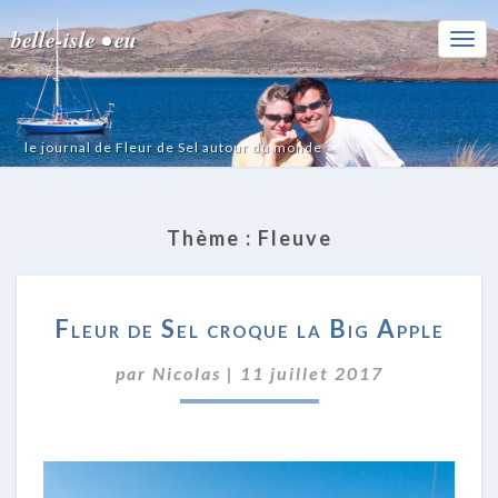
belle-isle • eu
Togg
Navi
le journal de Fleur de Sel autour du monde
Thème :
Fleuve
FLEUR
Fleur de Sel croque la Big Apple
DE
SEL
par
Nicolas
|
11 juillet 2017
CROQUE
LA
BIG
APPLE