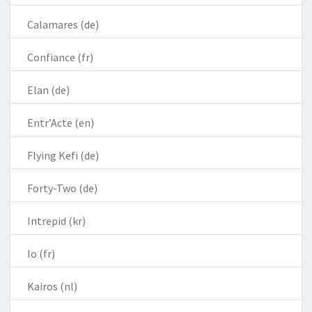
Calamares (de)
Confiance (fr)
Elan (de)
Entr’Acte (en)
Flying Kefi (de)
Forty-Two (de)
Intrepid (kr)
Io (fr)
Kairos (nl)