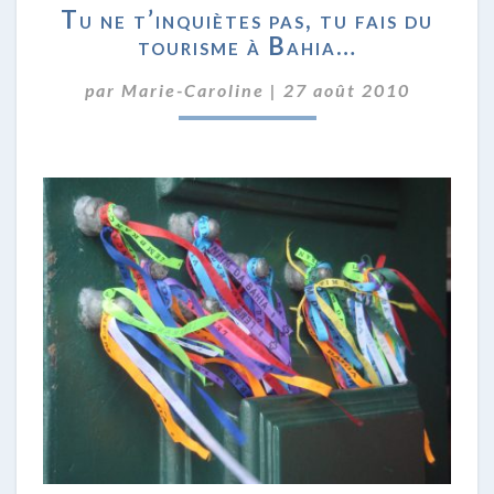
Tu ne t’inquiètes pas, tu fais du
NE
tourisme à Bahia…
T’INQUIÈTES
PAS,
par
Marie-Caroline
|
27 août 2010
TU
FAIS
DU
TOURISME
À
BAHIA…