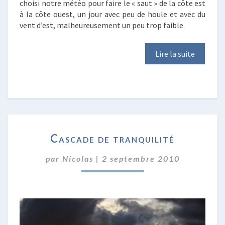
choisi notre météo pour faire le « saut » de la côte est
à la côte ouest, un jour avec peu de houle et avec du
vent d’est, malheureusement un peu trop faible.
Lire la suite
CASCADE
Cascade de tranquilité
DE
TRANQUILITÉ
par
Nicolas
|
2 septembre 2010