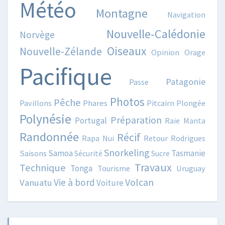
Météo
Montagne
Navigation
Nouvelle-Calédonie
Norvège
Oiseaux
Nouvelle-Zélande
Opinion
Orage
Pacifique
Patagonie
Passe
Photos
Pêche
Pavillons
Phares
Pitcairn
Plongée
Polynésie
Préparation
Portugal
Raie Manta
Randonnée
Récif
Rapa Nui
Retour
Rodrigues
Snorkeling
Samoa
Tasmanie
Saisons
Sécurité
Sucre
Travaux
Technique
Tonga
Tourisme
Uruguay
Volcan
Vie à bord
Vanuatu
Voiture