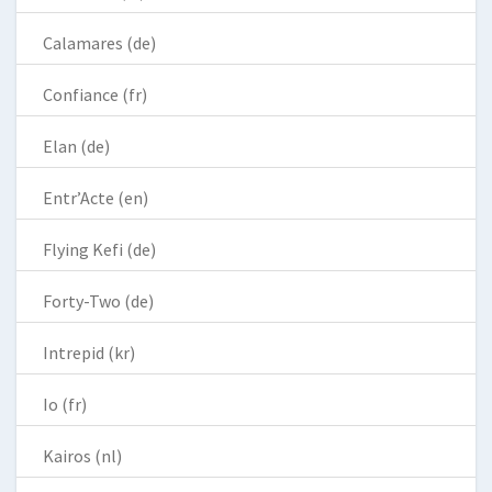
Calamares (de)
Confiance (fr)
Elan (de)
Entr’Acte (en)
Flying Kefi (de)
Forty-Two (de)
Intrepid (kr)
Io (fr)
Kairos (nl)