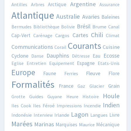
Argentine
Arctique
Antilles
Arbres
Assurance
Atlantique
Australie
Avaries
Baleines
Brésil
Bermudes
Bibliothèque
Bolivie
Brume
Canal
Chili
Cartes
Cap-Vert
Carénage
Cargos
Climat
Courants
Communications
Cuisine
Corail
Dauphins
Ecosse
Cyclone
Eau
Danse
Détresse
Espagne
Eglise
Entretien
Equipement
Etats-Unis
Europe
Fleuve
Faune
Flore
Ferries
Formalités
France
Grain
Gaz
Glacier
Houle
Grotte
Guides
Guyane
Heure
Histoire
Indien
Iles Cook
Iles Féroé
Impressions
Incendie
Lagon
Livre
Indonésie
Interview
Irlande
Langues
Marées
Marinas
Marquises
Mécanique
Maurice