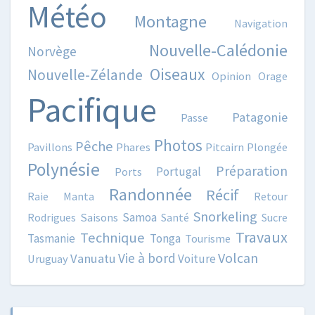
Météo
Montagne
Navigation
Nouvelle-Calédonie
Norvège
Oiseaux
Nouvelle-Zélande
Opinion
Orage
Pacifique
Patagonie
Passe
Photos
Pêche
Pavillons
Phares
Pitcairn
Plongée
Polynésie
Préparation
Portugal
Ports
Randonnée
Récif
Raie Manta
Retour
Snorkeling
Samoa
Rodrigues
Saisons
Santé
Sucre
Travaux
Technique
Tasmanie
Tonga
Tourisme
Volcan
Vie à bord
Vanuatu
Voiture
Uruguay