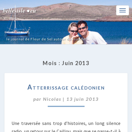
belle-isle • eu
Togg
Navi
le journal de Fleur de Sel autour du monde
Mois :
Juin 2013
ATTERRISSAGE
Atterrissage calédonien
CALÉDONIEN
par
Nicolas
|
13 juin 2013
Une traversée sans trop d’histoires, un long silence
radio, un retour sur le Caillou, mais que se passe-t-il à