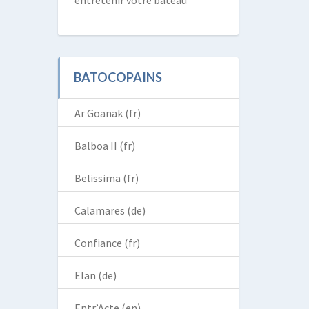
entretenir votre bateau
BATOCOPAINS
Ar Goanak (fr)
Balboa II (fr)
Belissima (fr)
Calamares (de)
Confiance (fr)
Elan (de)
Entr’Acte (en)