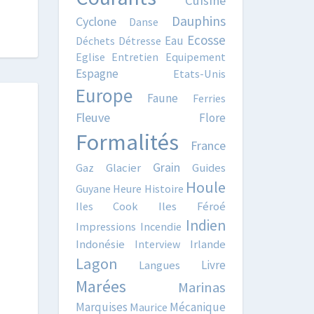
Cuisine
Dauphins
Cyclone
Danse
Ecosse
Eau
Déchets
Détresse
Eglise
Entretien
Equipement
Espagne
Etats-Unis
Europe
Faune
Ferries
Fleuve
Flore
Formalités
France
Grain
Gaz
Glacier
Guides
Houle
Guyane
Heure
Histoire
Iles Cook
Iles Féroé
Indien
Impressions
Incendie
Indonésie
Interview
Irlande
Lagon
Livre
Langues
Marées
Marinas
Marquises
Mécanique
Maurice