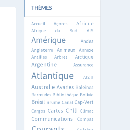
THÈMES
Afrique
Accueil
Açores
Afrique du Sud
AIS
Amérique
Andes
Animaux
Angleterre
Annexe
Arctique
Antilles
Arbres
Argentine
Assurance
Atlantique
Atoll
Australie
Avaries
Baleines
Bermudes
Bibliothèque
Bolivie
Brésil
Cap-Vert
Brume
Canal
Chili
Cartes
Cargos
Climat
Communications
Compas
Courants