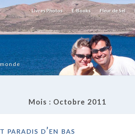
Livres Photos
E-Books
Fleur de Sel
u monde
Mois :
Octobre 2011
LE
it paradis d’en bas
PETIT