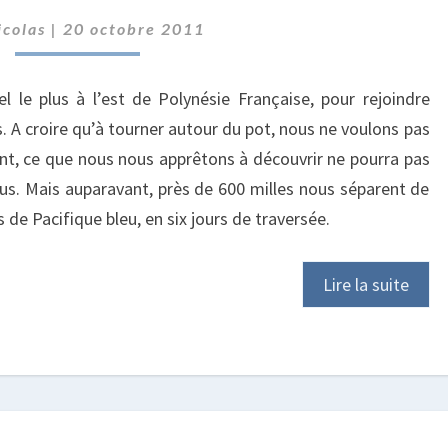
PARADIS
icolas
|
20 octobre 2011
D’EN
BAS
el le plus à l’est de Polynésie Française, pour rejoindre
ys. A croire qu’à tourner autour du pot, nous ne voulons pas
tant, ce que nous nous apprêtons à découvrir ne pourra pas
lus. Mais auparavant, près de 600 milles nous séparent de
 de Pacifique bleu, en six jours de traversée.
Lire la suite
LES