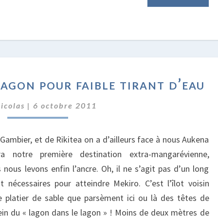
VACANCES
agon pour faible tirant d’eau
DANS
LE
icolas
|
6 octobre 2011
LAGON
POUR
FAIBLE
 Gambier, et de Rikitea on a d’ailleurs face à nous Aukena
TIRANT
a notre première destination extra-mangarévienne,
D’EAU
nous levons enfin l’ancre. Oh, il ne s’agit pas d’un long
 nécessaires pour atteindre Mekiro. C’est l’îlot voisin
 platier de sable que parsèment ici ou là des têtes de
sein du « lagon dans le lagon » ! Moins de deux mètres de