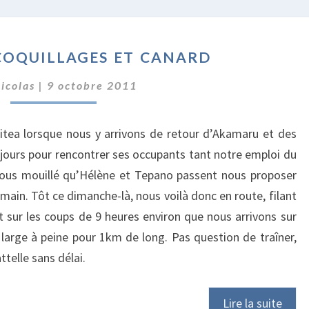
SÉQUENCE
coquillages et canard
COQUILLAGES
ET
icolas
|
9 octobre 2011
CANARD
kitea lorsque nous y arrivons de retour d’Akamaru et des
 jours pour rencontrer ses occupants tant notre emploi du
nous mouillé qu’Hélène et Tepano passent nous proposer
main. Tôt ce dimanche-là, nous voilà donc en route, filant
t sur les coups de 9 heures environ que nous arrivons sur
arge à peine pour 1km de long. Pas question de traîner,
ttelle sans délai.
Lire la suite