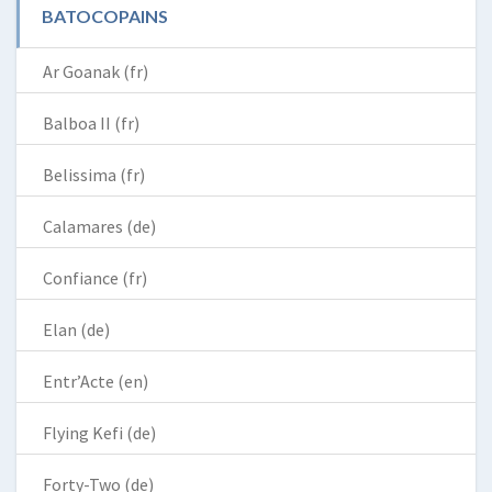
BATOCOPAINS
Ar Goanak (fr)
Balboa II (fr)
Belissima (fr)
Calamares (de)
Confiance (fr)
Elan (de)
Entr’Acte (en)
Flying Kefi (de)
Forty-Two (de)