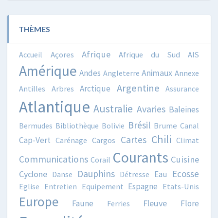
THÈMES
Afrique
Accueil
Açores
Afrique du Sud
AIS
Amérique
Animaux
Andes
Angleterre
Annexe
Argentine
Arctique
Antilles
Arbres
Assurance
Atlantique
Australie
Avaries
Baleines
Brésil
Bermudes
Bibliothèque
Bolivie
Brume
Canal
Chili
Cartes
Cap-Vert
Carénage
Cargos
Climat
Courants
Communications
Cuisine
Corail
Dauphins
Ecosse
Cyclone
Eau
Danse
Détresse
Espagne
Eglise
Entretien
Equipement
Etats-Unis
Europe
Fleuve
Faune
Flore
Ferries