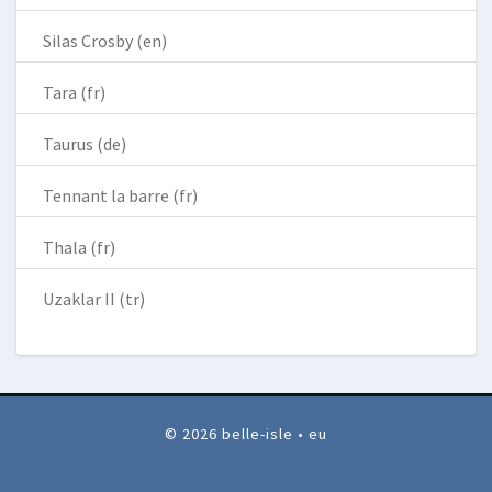
Silas Crosby (en)
Tara (fr)
Taurus (de)
Tennant la barre (fr)
Thala (fr)
Uzaklar II (tr)
© 2026 belle-isle • eu