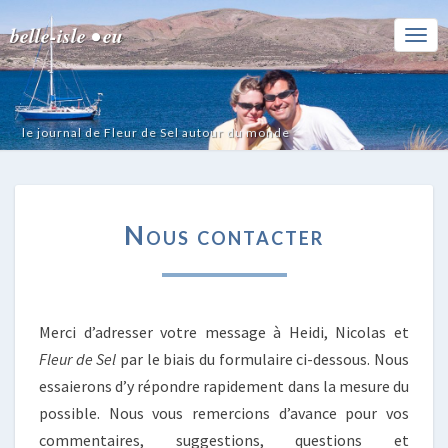
belle-isle • eu
Togg
Navi
le journal de Fleur de Sel autour du monde
NOUS
Nous contacter
CONTACTER
Merci d’adresser votre message à Heidi, Nicolas et
Fleur de Sel
par le biais du formulaire ci-dessous. Nous
essaierons d’y répondre rapidement dans la mesure du
possible. Nous vous remercions d’avance pour vos
commentaires, suggestions, questions et