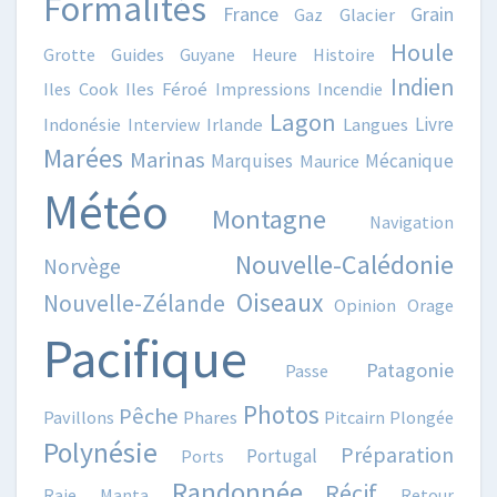
Formalités
France
Grain
Gaz
Glacier
Houle
Grotte
Guides
Guyane
Heure
Histoire
Indien
Iles Cook
Iles Féroé
Impressions
Incendie
Lagon
Livre
Indonésie
Interview
Irlande
Langues
Marées
Marinas
Marquises
Mécanique
Maurice
Météo
Montagne
Navigation
Nouvelle-Calédonie
Norvège
Oiseaux
Nouvelle-Zélande
Opinion
Orage
Pacifique
Patagonie
Passe
Photos
Pêche
Pavillons
Phares
Pitcairn
Plongée
Polynésie
Préparation
Portugal
Ports
Randonnée
Récif
Raie Manta
Retour