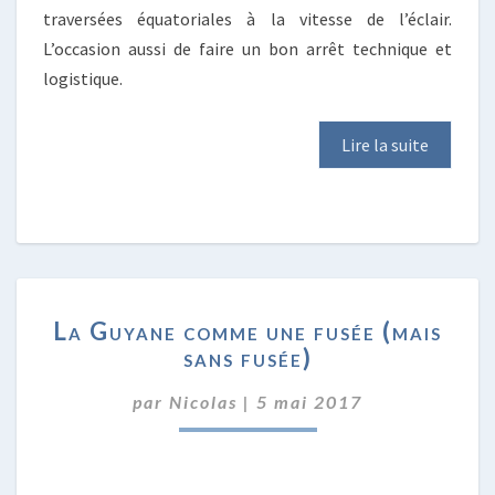
traversées équatoriales à la vitesse de l’éclair.
L’occasion aussi de faire un bon arrêt technique et
logistique.
Lire la suite
LA
La Guyane comme une fusée (mais
GUYANE
sans fusée)
COMME
UNE
par
Nicolas
|
5 mai 2017
FUSÉE
(MAIS
SANS
FUSÉE)