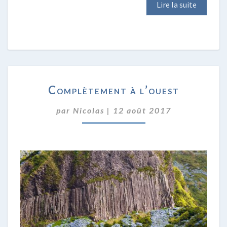
Lire la suite
COMPLÈTEMENT
Complètement à l’ouest
À
L’OUEST
par
Nicolas
|
12 août 2017