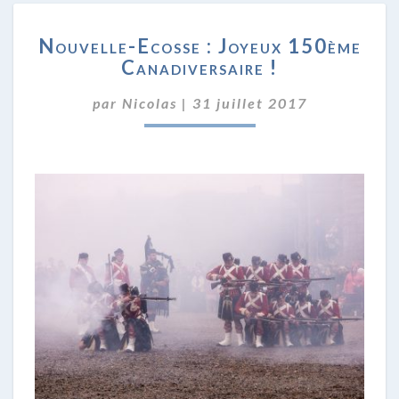
NOUVELLE-
Nouvelle-Ecosse : Joyeux 150ème
ECOSSE
Canadiversaire !
:
JOYEUX
par
Nicolas
|
31 juillet 2017
150ÈME
CANADIVERSAIRE
!