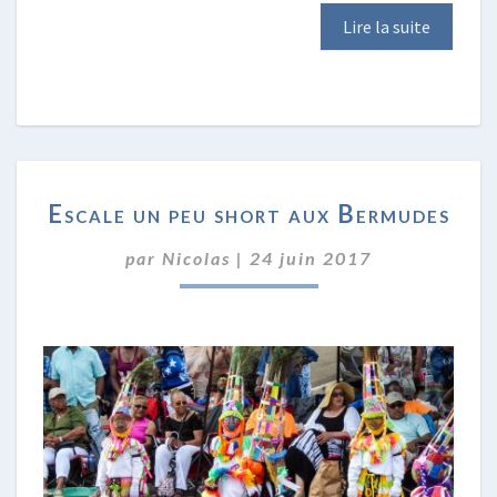
Lire la suite
ESCALE
Escale un peu short aux Bermudes
UN
PEU
par
Nicolas
|
24 juin 2017
SHORT
AUX
BERMUDES