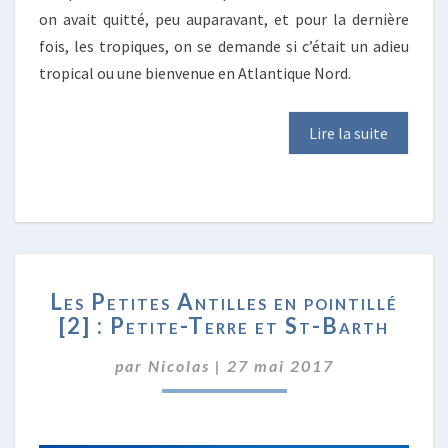
on avait quitté, peu auparavant, et pour la dernière
fois, les tropiques, on se demande si c’était un adieu
tropical ou une bienvenue en Atlantique Nord.
Lire la suite
LES
Les Petites Antilles en pointillé
PETITES
[2] : Petite-Terre et St-Barth
ANTILLES
EN
par
Nicolas
|
27 mai 2017
POINTILLÉ
[2]
:
PETITE-