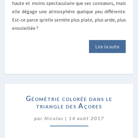
haute et moins spectaculaire que ses consœurs, mais
elle dégage une atmosphère quelque peu différente.
Est-ce parce qu’elle semble plus plate, plus aride, plus
ensoleillée ?
Lire la suite
GÉOMÉTRIE
Géométrie colorée dans le
COLORÉE
triangle des Açores
DANS
LE
par
Nicolas
|
14 août 2017
TRIANGLE
DES
AÇORES