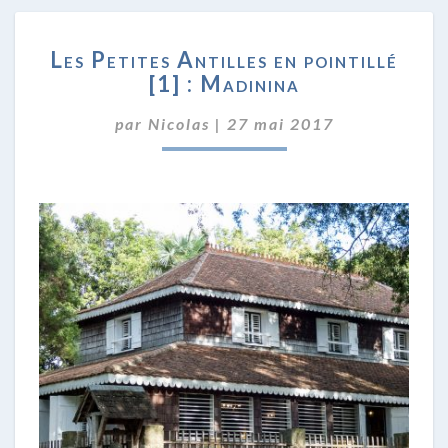
LES
Les Petites Antilles en pointillé
PETITES
[1] : Madinina
ANTILLES
EN
par
Nicolas
|
27 mai 2017
POINTILLÉ
[1]
:
MADININA