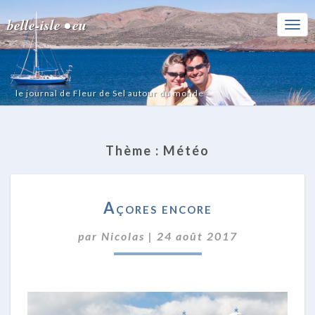
belle-isle • eu
Togg
Navi
le journal de Fleur de Sel autour du monde
Thème :
Météo
AÇORES
Açores encore
ENCORE
par
Nicolas
|
24 août 2017