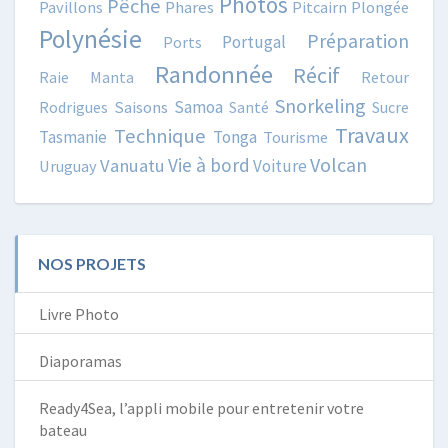
Photos
Pêche
Pavillons
Phares
Pitcairn
Plongée
Polynésie
Préparation
Portugal
Ports
Randonnée
Récif
Raie Manta
Retour
Snorkeling
Samoa
Rodrigues
Saisons
Santé
Sucre
Travaux
Technique
Tasmanie
Tonga
Tourisme
Volcan
Vie à bord
Vanuatu
Voiture
Uruguay
NOS PROJETS
Livre Photo
Diaporamas
Ready4Sea, l’appli mobile pour entretenir votre
bateau