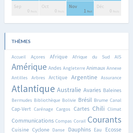
Sep
Oct
Nov
Déc
0
0
2
3
0
0
4
3
3
0
0
0
1
0
Posts
Posts
Posts
Posts
Posts
Posts
Posts
Posts
Posts
Posts
Posts
Posts
Post
Posts
THÈMES
Afrique
Accueil
Açores
Afrique du Sud
AIS
Amérique
Animaux
Andes
Angleterre
Annexe
Argentine
Arctique
Antilles
Arbres
Assurance
Atlantique
Australie
Avaries
Baleines
Brésil
Bermudes
Bibliothèque
Bolivie
Brume
Canal
Chili
Cartes
Cap-Vert
Carénage
Cargos
Climat
Courants
Communications
Compas
Corail
Dauphins
Ecosse
Cuisine
Cyclone
Eau
Danse