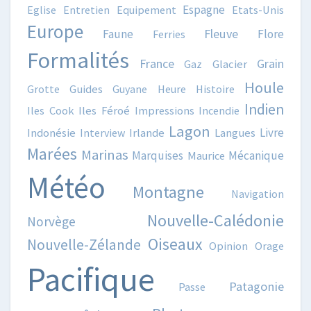
Espagne
Eglise
Entretien
Equipement
Etats-Unis
Europe
Fleuve
Faune
Flore
Ferries
Formalités
France
Grain
Gaz
Glacier
Houle
Grotte
Guides
Guyane
Heure
Histoire
Indien
Iles Cook
Iles Féroé
Impressions
Incendie
Lagon
Livre
Indonésie
Interview
Irlande
Langues
Marées
Marinas
Marquises
Mécanique
Maurice
Météo
Montagne
Navigation
Nouvelle-Calédonie
Norvège
Oiseaux
Nouvelle-Zélande
Opinion
Orage
Pacifique
Patagonie
Passe