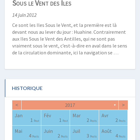
Sous le Vent des Iles
14 juin 2012
Ce sont les Iles Sous le Vent, et la première est là
devant nous au lever du jour : Huahine. Contrairement
aux Iles Sous le Vent des Antilles, qui ne sont pas
vraiment sous le vent, c’est-à-dire en aval dans le sens
de la circulation dominante, ici la navigation se …
HISTORIQUE
<
>
2017
▼
Jan
Fév
Mar
Avr
0
0
0
2
2
3
2
0
1
1
1
1
2
2
Posts
Posts
Posts
Posts
Posts
Posts
Posts
Posts
Post
Post
Post
Post
Posts
Posts
Mai
Juin
Juil
Août
0
0
4
0
2
3
4
2
3
1
4
2
3
4
Posts
Posts
Posts
Posts
Posts
Posts
Posts
Posts
Posts
Post
Posts
Posts
Posts
Posts