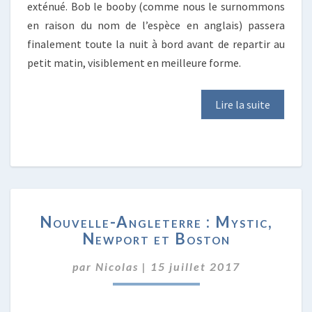
exténué. Bob le booby (comme nous le surnommons
en raison du nom de l’espèce en anglais) passera
finalement toute la nuit à bord avant de repartir au
petit matin, visiblement en meilleure forme.
Lire la suite
NOUVELLE-
Nouvelle-Angleterre : Mystic,
ANGLETERRE
Newport et Boston
:
MYSTIC,
par
Nicolas
|
15 juillet 2017
NEWPORT
ET
BOSTON