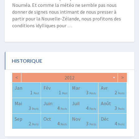
Nouméa. Et comme la météo ne semble pas nous
donner de signes nous intimant de nous presser à
partir pour la Nouvelle-Zélande, nous profitons des
conditions idylliques pour …
HISTORIQUE
<
>
2012
▼
Jan
Fév
Mar
Avr
0
2
0
0
2
3
2
0
1
1
1
1
3
2
Posts
Posts
Posts
Posts
Posts
Posts
Posts
Posts
Post
Post
Post
Post
Posts
Posts
Mai
Juin
Juil
Août
0
0
4
4
0
2
4
2
3
1
3
4
4
3
Posts
Posts
Posts
Posts
Posts
Posts
Posts
Posts
Posts
Post
Posts
Posts
Posts
Posts
Sep
Oct
Nov
Déc
0
0
0
2
3
0
0
3
3
0
2
4
3
4
Posts
Posts
Posts
Posts
Posts
Posts
Posts
Posts
Posts
Posts
Posts
Posts
Posts
Posts