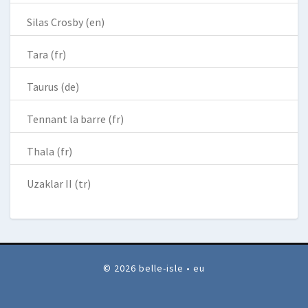
Silas Crosby (en)
Tara (fr)
Taurus (de)
Tennant la barre (fr)
Thala (fr)
Uzaklar II (tr)
© 2026 belle-isle • eu