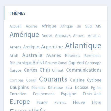
THÈMES
Afrique
Accueil
Açores
Afrique du Sud
AIS
Amérique
Animaux
Andes
Annexe
Antilles
Atlantique
Argentine
Arctique
Arbres
Australie
Avaries
Baleines
Atoll
Bermudes
Brésil
Cap-Vert
Bibliothèque
Brume
Canal
Carénage
Chili
Cartes
Communications
Cargos
Climat
Courants
Cuisine
Cyclone
Compas
Corail
Dauphins
Ecosse
Eau
Déchets
Détresse
Eglise
Espagne
Entretien
Equipement
Etats-Unis
Europe
Fleuve
Faune
Flore
Ferries