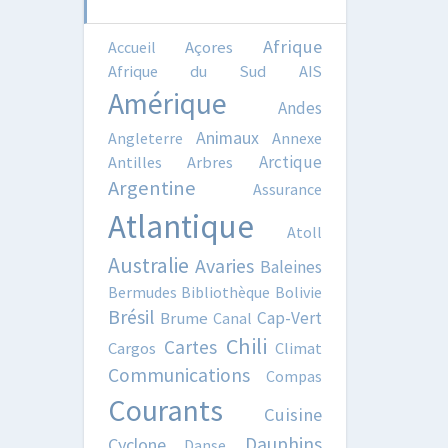
Afrique
Accueil
Açores
Afrique du Sud
AIS
Amérique
Andes
Animaux
Angleterre
Annexe
Arctique
Antilles
Arbres
Argentine
Assurance
Atlantique
Atoll
Australie
Avaries
Baleines
Bermudes
Bibliothèque
Bolivie
Brésil
Cap-Vert
Brume
Canal
Chili
Cartes
Cargos
Climat
Communications
Compas
Courants
Cuisine
Dauphins
Cyclone
Danse