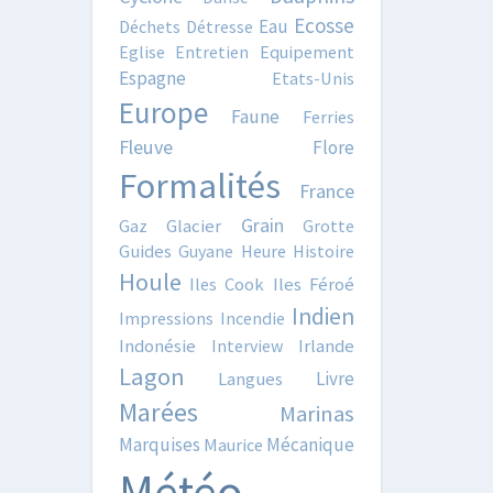
Ecosse
Eau
Déchets
Détresse
Eglise
Entretien
Equipement
Espagne
Etats-Unis
Europe
Faune
Ferries
Fleuve
Flore
Formalités
France
Grain
Gaz
Glacier
Grotte
Guides
Guyane
Heure
Histoire
Houle
Iles Cook
Iles Féroé
Indien
Impressions
Incendie
Indonésie
Interview
Irlande
Lagon
Livre
Langues
Marées
Marinas
Marquises
Mécanique
Maurice
Météo