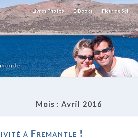
Livres Photos
E-Books
Fleur de Sel
u monde
Mois :
Avril 2016
DE
ivité à Fremantle !
L’ACTIVITÉ