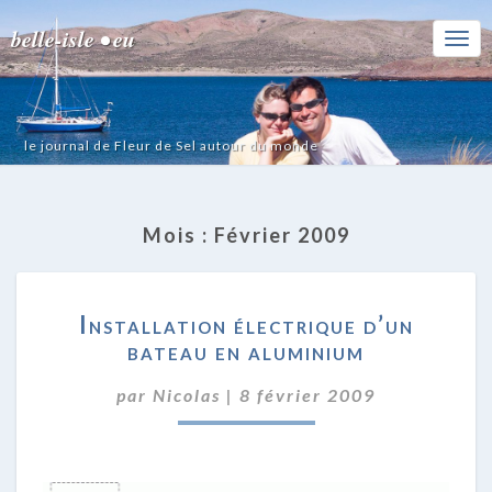
belle-isle • eu
Togg
Navi
le journal de Fleur de Sel autour du monde
Mois :
Février 2009
INSTALLATION
Installation électrique d’un
ÉLECTRIQUE
bateau en aluminium
D’UN
BATEAU
par
Nicolas
|
8 février 2009
EN
ALUMINIUM