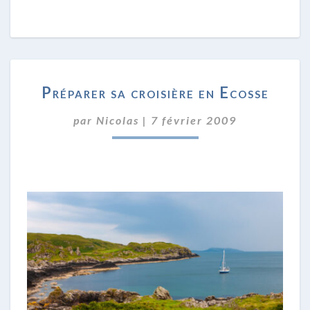
PRÉPARER
Préparer sa croisière en Ecosse
SA
CROISIÈRE
par
Nicolas
|
7 février 2009
EN
ECOSSE