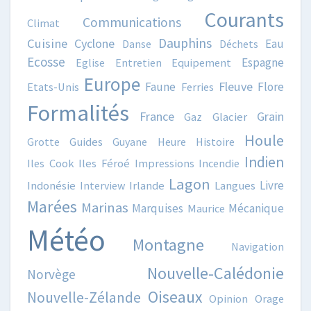
Courants
Communications
Climat
Dauphins
Cuisine
Cyclone
Eau
Danse
Déchets
Ecosse
Espagne
Eglise
Entretien
Equipement
Europe
Fleuve
Faune
Flore
Etats-Unis
Ferries
Formalités
France
Grain
Gaz
Glacier
Houle
Grotte
Guides
Guyane
Heure
Histoire
Indien
Iles Cook
Iles Féroé
Impressions
Incendie
Lagon
Livre
Indonésie
Interview
Irlande
Langues
Marées
Marinas
Marquises
Mécanique
Maurice
Météo
Montagne
Navigation
Nouvelle-Calédonie
Norvège
Oiseaux
Nouvelle-Zélande
Opinion
Orage