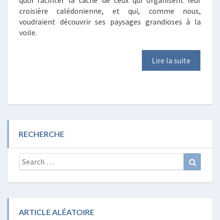
quoi faciliter la tâche de ceux qui organisent leur
croisière calédonienne, et qui, comme nous,
voudraient découvrir ses paysages grandioses à la
voile.
Lire la suite
RECHERCHE
Search
Search
for:
ARTICLE ALÉATOIRE