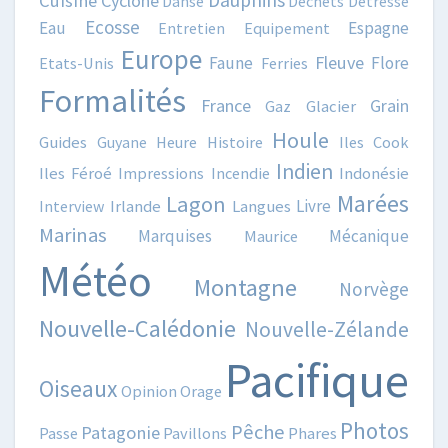
Dauphins
Cuisine
Cyclone
Danse
Déchets
Détresse
Ecosse
Eau
Espagne
Entretien
Equipement
Europe
Fleuve
Faune
Flore
Etats-Unis
Ferries
Formalités
France
Grain
Gaz
Glacier
Houle
Guides
Guyane
Heure
Histoire
Iles Cook
Indien
Iles Féroé
Impressions
Incendie
Indonésie
Marées
Lagon
Livre
Interview
Irlande
Langues
Marinas
Marquises
Mécanique
Maurice
Météo
Montagne
Norvège
Nouvelle-Calédonie
Nouvelle-Zélande
Pacifique
Oiseaux
Opinion
Orage
Photos
Pêche
Patagonie
Passe
Pavillons
Phares