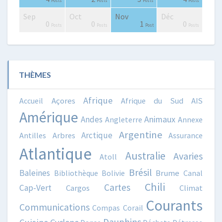
Posts
Posts
Posts
Posts
Posts
Posts
Posts
Posts
Posts
Post
Posts
Posts
Posts
Posts
Sep
Oct
Nov
Déc
0
0
2
3
0
0
4
3
3
0
0
0
1
0
Posts
Posts
Posts
Posts
Posts
Posts
Posts
Posts
Posts
Posts
Posts
Posts
Post
Posts
THÈMES
Afrique
Accueil
Açores
Afrique du Sud
AIS
Amérique
Animaux
Andes
Angleterre
Annexe
Argentine
Arctique
Antilles
Arbres
Assurance
Atlantique
Australie
Avaries
Atoll
Brésil
Baleines
Bibliothèque
Bolivie
Brume
Canal
Chili
Cartes
Cap-Vert
Cargos
Climat
Courants
Communications
Compas
Corail