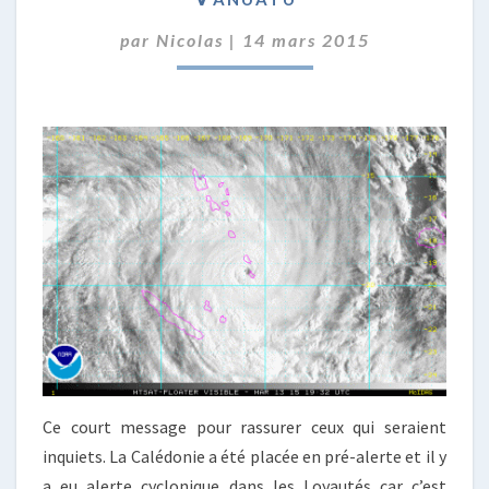
VA
par
Nicolas
|
14 mars 2015
BIEN
ICI,
PAS
AU
VANUATU
Ce court message pour rassurer ceux qui seraient
inquiets. La Calédonie a été placée en pré-alerte et il y
a eu alerte cyclonique dans les Loyautés car c’est