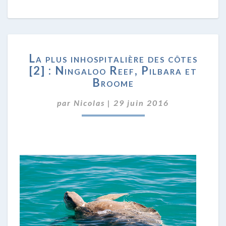
LA
La plus inhospitalière des côtes
PLUS
[2] : Ningaloo Reef, Pilbara et
INHOSPITALIÈRE
Broome
DES
CÔTES
par
Nicolas
|
[2]
29 juin 2016
:
NINGALOO
REEF,
PILBARA
ET
BROOME