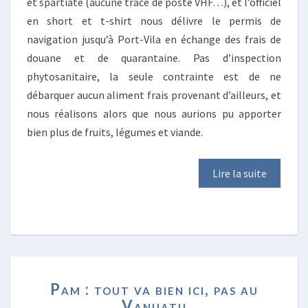
et spartiate (aucune trace de poste VHF…), et l’officiel
en short et t-shirt nous délivre le permis de
navigation jusqu’à Port-Vila en échange des frais de
douane et de quarantaine. Pas d’inspection
phytosanitaire, la seule contrainte est de ne
débarquer aucun aliment frais provenant d’ailleurs, et
nous réalisons alors que nous aurions pu apporter
bien plus de fruits, légumes et viande.
Lire la suite
PAM
Pam : tout va bien ici, pas au
:
Vanuatu
TOUT