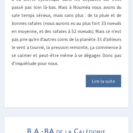
passé pas loin là-bas. Mais à Nouméa nous avons du
sale temps sérieux, mais sans plus : de la pluie et de
bonnes rafales (nous aurons eu au plus fort 33 noeuds
en moyenne, et des rafales à 52 noeuds). Mais ce n’est
pas pire qu’en d’autres coins de la planète. Et d’ailleurs
le vent a tourné, la pression remonte, ça commence à
se calmer et peut-être même à se dégager. Donc pas
d’inquiétude pour nous.
Lire la suite
B.A.-
B.A.-BA de la Calédonie
BA