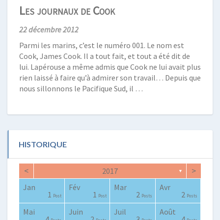
Les journaux de Cook
22 décembre 2012
Parmi les marins, c’est le numéro 001. Le nom est
Cook, James Cook. Il a tout fait, et tout a été dit de
lui. Lapérouse a même admis que Cook ne lui avait plus
rien laissé à faire qu’à admirer son travail… Depuis que
nous sillonnons le Pacifique Sud, il …
HISTORIQUE
<
>
2017
▼
Jan
Fév
Mar
Avr
0
0
0
2
2
3
2
0
1
1
1
1
2
2
Posts
Posts
Posts
Posts
Posts
Posts
Posts
Posts
Post
Post
Post
Post
Posts
Posts
Mai
Juin
Juil
Août
0
0
4
0
2
3
4
2
3
1
4
2
3
4