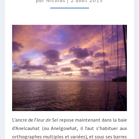
par
Nicolas
|
2 août 2015
AUTONOME
L’ancre de
Fleur de Sel
repose maintenant dans la baie
d’Anelcauhat (ou Anelgowhat, il faut s’habituer aux
orthographes multiples et variées), et sous ses barres