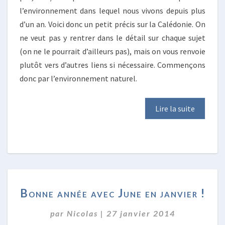
l’environnement dans lequel nous vivons depuis plus
d’un an. Voici donc un petit précis sur la Calédonie. On
ne veut pas y rentrer dans le détail sur chaque sujet
(on ne le pourrait d’ailleurs pas), mais on vous renvoie
plutôt vers d’autres liens si nécessaire. Commençons
donc par l’environnement naturel.
Lire la suite
BONNE
Bonne année avec June en janvier !
ANNÉE
AVEC
par
Nicolas
|
27 janvier 2014
JUNE