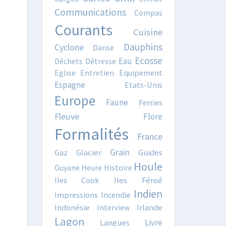
Communications
Compas
Courants
Cuisine
Dauphins
Cyclone
Danse
Ecosse
Eau
Déchets
Détresse
Eglise
Entretien
Equipement
Espagne
Etats-Unis
Europe
Faune
Ferries
Fleuve
Flore
Formalités
France
Grain
Gaz
Glacier
Guides
Houle
Guyane
Heure
Histoire
Iles Cook
Iles Féroé
Indien
Impressions
Incendie
Indonésie
Interview
Irlande
Lagon
Livre
Langues