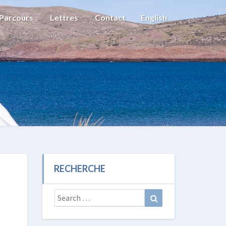
Parcours
Lettres
Contact
English
RECHERCHE
Search
Search
for: