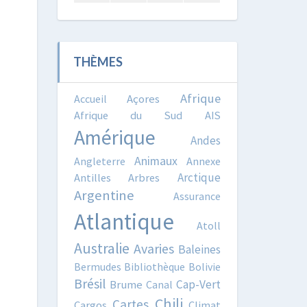
THÈMES
Afrique
Accueil
Açores
Afrique du Sud
AIS
Amérique
Andes
Animaux
Angleterre
Annexe
Arctique
Antilles
Arbres
Argentine
Assurance
Atlantique
Atoll
Australie
Avaries
Baleines
Bermudes
Bibliothèque
Bolivie
Brésil
Cap-Vert
Brume
Canal
Chili
Cartes
Cargos
Climat