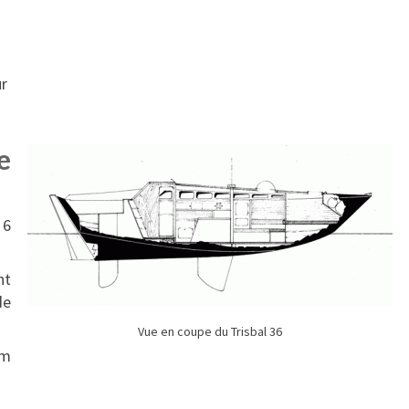
ur
e
 6
t
de
Vue en coupe du Trisbal 36
 m