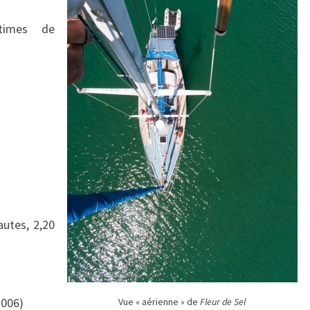
itimes de
autes, 2,20
2006)
Vue « aérienne » de
Fleur de Sel