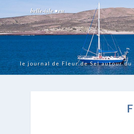
belle-isle • eu
le journal de Fleur de Sel autour d
F