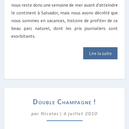
nous reste donc une semaine de mer avant d’atteindre
le continent à Salvador, mais nous avons décrété que
nous sommes en vacances, histoire de profiter de ce
beau parc naturel, dont les prix journaliers sont
exorbitants.
Lire la suite
DOUBLE
Double Champagne !
CHAMPAGNE
!
par
Nicolas
|
6 juillet 2010