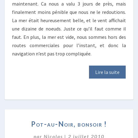
maintenant. Ca nous a valu 3 jours de près, mais
finalement moins pénible que nous ne le redoutions.
La mer était heureusement belle, et le vent affichait
une dizaine de noeuds. Juste ce qu’il faut comme il
faut. En plus, la mer est vide, nous sommes hors des
routes commerciales pour l’instant, et donc la
navigation n’est pas trop compliquée.
Lire la suite
POT-
Pot-au-Noir, bonsoir !
AU-
NOIR,
par
Nicolas
|
2 juillet 2010
BONSOIR