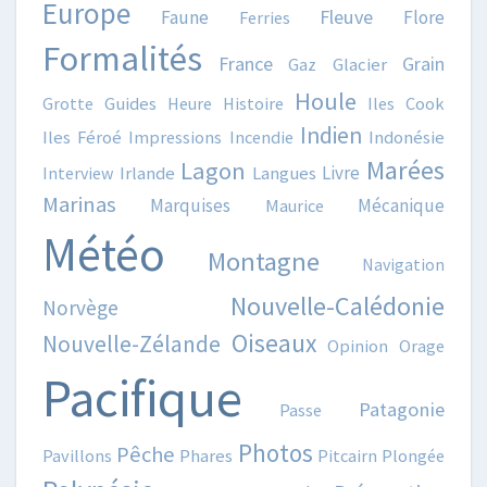
Europe
Fleuve
Faune
Flore
Ferries
Formalités
France
Grain
Gaz
Glacier
Houle
Grotte
Guides
Heure
Histoire
Iles Cook
Indien
Iles Féroé
Impressions
Incendie
Indonésie
Marées
Lagon
Livre
Interview
Irlande
Langues
Marinas
Marquises
Mécanique
Maurice
Météo
Montagne
Navigation
Nouvelle-Calédonie
Norvège
Oiseaux
Nouvelle-Zélande
Opinion
Orage
Pacifique
Patagonie
Passe
Photos
Pêche
Pavillons
Phares
Pitcairn
Plongée