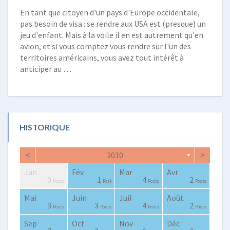
En tant que citoyen d'un pays d'Europe occidentale,
pas besoin de visa : se rendre aux USA est (presque) un
jeu d'enfant. Mais à la voile il en est autrement qu'en
avion, et si vous comptez vous rendre sur l'un des
territoires américains, vous avez tout intérêt à
anticiper au …
HISTORIQUE
<
>
2010
▼
Jan
Fév
Mar
Avr
0
2
0
0
2
2
3
0
1
1
0
1
4
2
Posts
Posts
Posts
Posts
Posts
Posts
Posts
Posts
Post
Post
Posts
Post
Posts
Posts
Mai
Juin
Juil
Août
0
0
4
4
0
2
3
4
3
1
3
3
4
2
Posts
Posts
Posts
Posts
Posts
Posts
Posts
Posts
Posts
Post
Posts
Posts
Posts
Posts
Sep
Oct
Nov
Déc