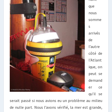
que
nous
somme
s
arrivés
de
l’autre
côté de
l’Atlant
ique, on
peut se
demand
er ce
qu’il se
serait passé si nous avions eu un problème au milieu
de nulle part. Nous l’avons vérifié, la mer est grande,