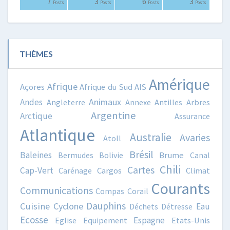
0
0
0
2
3
0
0
4
3
0
7
3
6
3
Posts
Posts
Posts
Posts
Posts
Posts
Posts
Posts
Posts
Posts
Posts
Posts
Posts
Posts
THÈMES
Amérique
Afrique
Açores
Afrique du Sud
AIS
Animaux
Andes
Angleterre
Annexe
Antilles
Arbres
Argentine
Arctique
Assurance
Atlantique
Australie
Avaries
Atoll
Brésil
Baleines
Bermudes
Bolivie
Brume
Canal
Chili
Cartes
Cap-Vert
Carénage
Cargos
Climat
Courants
Communications
Compas
Corail
Dauphins
Cuisine
Cyclone
Eau
Déchets
Détresse
Ecosse
Espagne
Eglise
Equipement
Etats-Unis