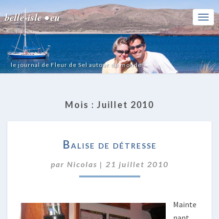
belle-isle • eu
Togg
Navi
le journal de Fleur de Sel autour du monde
Mois :
Juillet 2010
BALISE
Balise de détresse
DE
DÉTRESSE
par
Nicolas
|
21 juillet 2010
Mainte
nant