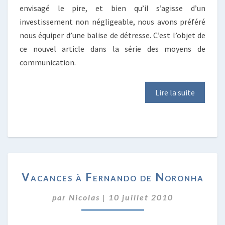
envisagé le pire, et bien qu’il s’agisse d’un
investissement non négligeable, nous avons préféré
nous équiper d’une balise de détresse. C’est l’objet de
ce nouvel article dans la série des moyens de
communication.
Lire la suite
VACANCES
Vacances à Fernando de Noronha
À
FERNANDO
par
Nicolas
|
10 juillet 2010
DE
NORONHA