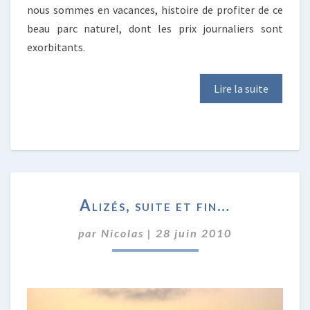
nous sommes en vacances, histoire de profiter de ce
beau parc naturel, dont les prix journaliers sont
exorbitants.
Lire la suite
ALIZÉS,
Alizés, suite et fin…
SUITE
ET
par
Nicolas
|
28 juin 2010
FIN…