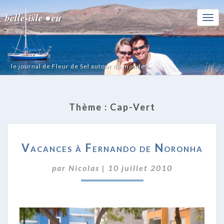
belle-isle • eu
Togg
Navi
le journal de Fleur de Sel autour du monde
Thème :
Cap-Vert
VACANCES
Vacances à Fernando de Noronha
À
FERNANDO
par
Nicolas
|
10 juillet 2010
DE
NORONHA