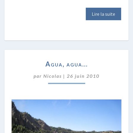
Lire la suite
AGUA,
Agua, agua…
AGUA…
par
Nicolas
|
26 juin 2010