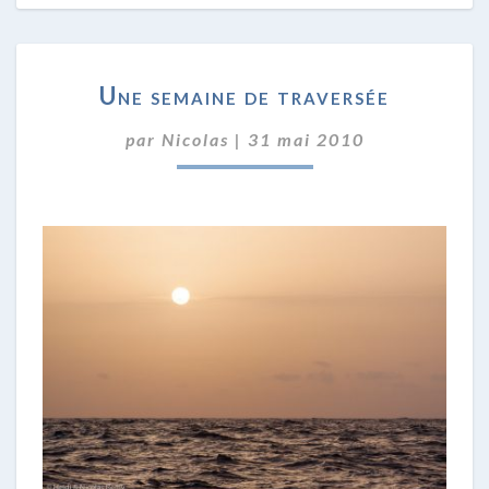
UNE
Une semaine de traversée
SEMAINE
DE
par
Nicolas
|
31 mai 2010
TRAVERSÉE