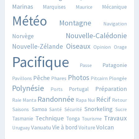
Marinas
Marquises
Mécanique
Maurice
Météo
Montagne
Navigation
Nouvelle-Calédonie
Norvège
Oiseaux
Nouvelle-Zélande
Opinion
Orage
Pacifique
Patagonie
Passe
Photos
Pêche
Pavillons
Phares
Pitcairn
Plongée
Polynésie
Préparation
Portugal
Ports
Randonnée
Récif
Raie Manta
Rapa Nui
Retour
Snorkeling
Samoa
Saisons
Santé
Sécurité
Sucre
Travaux
Technique
Tasmanie
Tonga
Tourisme
Volcan
Vie à bord
Vanuatu
Voiture
Uruguay