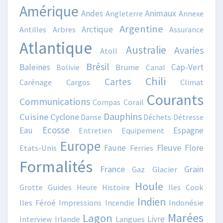
Amérique
Animaux
Andes
Angleterre
Annexe
Argentine
Arctique
Antilles
Arbres
Assurance
Atlantique
Australie
Avaries
Atoll
Brésil
Baleines
Cap-Vert
Bolivie
Brume
Canal
Chili
Cartes
Carénage
Cargos
Climat
Courants
Communications
Compas
Corail
Dauphins
Cuisine
Cyclone
Danse
Déchets
Détresse
Ecosse
Eau
Espagne
Entretien
Equipement
Europe
Fleuve
Faune
Flore
Etats-Unis
Ferries
Formalités
France
Grain
Gaz
Glacier
Houle
Grotte
Guides
Heure
Histoire
Iles Cook
Indien
Iles Féroé
Impressions
Incendie
Indonésie
Marées
Lagon
Livre
Interview
Irlande
Langues