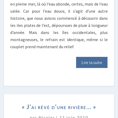
en pleine mer, là où l’eau abonde, certes, mais de l’eau
salée. Car pour l’eau douce, il s’agit d’une autre
histoire, que nous avions commencé à découvrir dans
les iles plates de l’est, dépourvues de pluie à longueur
d’année. Mais dans les îles occidentales, plus
montagneuses, le refrain est identique, même si le
couplet prend maintenant du relief.
Lire la suite
« J’AI
« J’ai rêvé d’une rivière… »
RÊVÉ
D’UNE
par
Nicolas
|
11 juin 2010