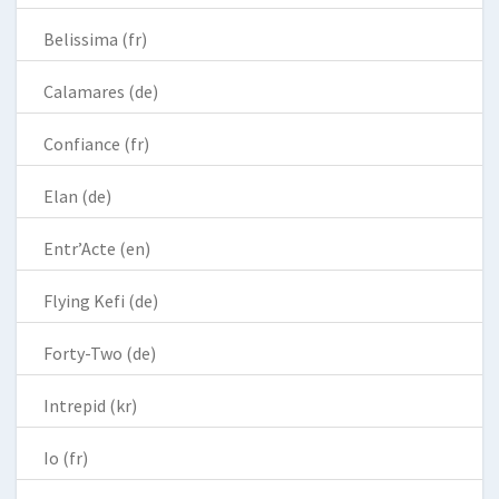
Belissima (fr)
Calamares (de)
Confiance (fr)
Elan (de)
Entr’Acte (en)
Flying Kefi (de)
Forty-Two (de)
Intrepid (kr)
Io (fr)