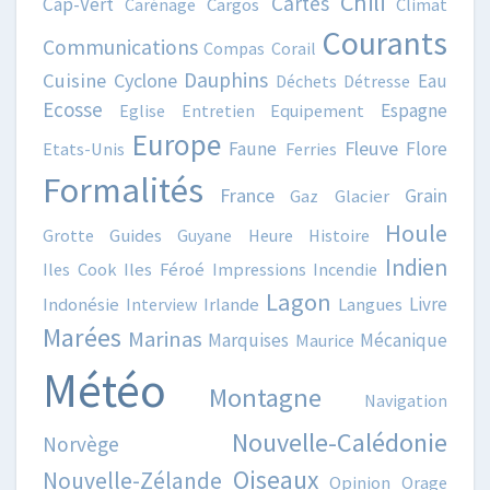
Chili
Cartes
Cap-Vert
Carénage
Cargos
Climat
Courants
Communications
Compas
Corail
Dauphins
Cuisine
Cyclone
Eau
Déchets
Détresse
Ecosse
Espagne
Eglise
Entretien
Equipement
Europe
Fleuve
Faune
Flore
Etats-Unis
Ferries
Formalités
France
Grain
Gaz
Glacier
Houle
Grotte
Guides
Guyane
Heure
Histoire
Indien
Iles Cook
Iles Féroé
Impressions
Incendie
Lagon
Livre
Indonésie
Interview
Irlande
Langues
Marées
Marinas
Marquises
Mécanique
Maurice
Météo
Montagne
Navigation
Nouvelle-Calédonie
Norvège
Oiseaux
Nouvelle-Zélande
Opinion
Orage