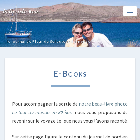
belle-isle • eu
Togg
Navi
le journal de Fleur de Sel autour du monde
E-
E-Books
BOOKS
Pour accompagner la sortie de
notre beau-livre photo
Le tour du monde en 80 îles
, nous vous proposons de
revenir sur le voyage tel que nous vous l’avons raconté.
Sur cette page figure le contenu du journal de bord en