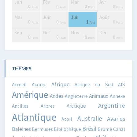
Jan
Fév
Mar
Avr
2
0
0
2
2
3
2
0
1
1
0
0
0
0
Posts
Posts
Posts
Posts
Posts
Posts
Posts
Posts
Post
Post
Posts
Posts
Posts
Posts
Mai
Juin
Juil
Août
0
4
4
0
2
3
4
2
3
1
0
0
1
0
Posts
Posts
Posts
Posts
Posts
Posts
Posts
Posts
Posts
Post
Posts
Posts
Post
Posts
Sep
Oct
Nov
Déc
0
0
2
3
0
0
4
3
3
0
0
0
0
0
Posts
Posts
Posts
Posts
Posts
Posts
Posts
Posts
Posts
Posts
Posts
Posts
Posts
Posts
THÈMES
Afrique
Accueil
Açores
Afrique du Sud
AIS
Amérique
Animaux
Andes
Angleterre
Annexe
Argentine
Arctique
Antilles
Arbres
Atlantique
Australie
Avaries
Atoll
Brésil
Baleines
Bermudes
Bibliothèque
Brume
Canal