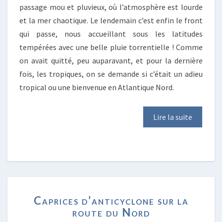
passage mou et pluvieux, où l’atmosphère est lourde
et la mer chaotique. Le lendemain c’est enfin le front
qui passe, nous accueillant sous les latitudes
tempérées avec une belle pluie torrentielle ! Comme
on avait quitté, peu auparavant, et pour la dernière
fois, les tropiques, on se demande si c’était un adieu
tropical ou une bienvenue en Atlantique Nord.
Lire la suite
CAPRICES
Caprices d’anticyclone sur la
D’ANTICYCLONE
route du Nord
SUR