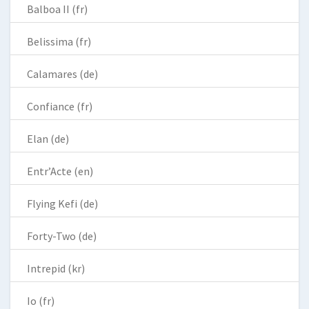
Balboa II (fr)
Belissima (fr)
Calamares (de)
Confiance (fr)
Elan (de)
Entr’Acte (en)
Flying Kefi (de)
Forty-Two (de)
Intrepid (kr)
Io (fr)