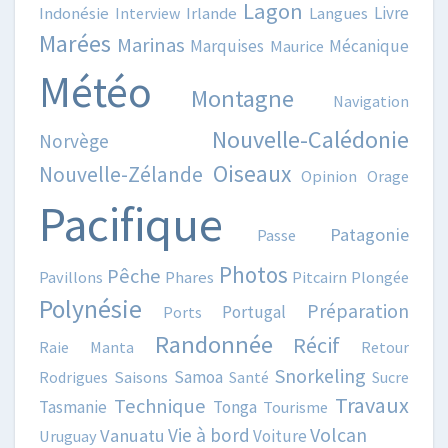
Lagon
Livre
Indonésie
Interview
Irlande
Langues
Marées
Marinas
Marquises
Mécanique
Maurice
Météo
Montagne
Navigation
Nouvelle-Calédonie
Norvège
Oiseaux
Nouvelle-Zélande
Opinion
Orage
Pacifique
Patagonie
Passe
Photos
Pêche
Pavillons
Phares
Pitcairn
Plongée
Polynésie
Préparation
Portugal
Ports
Randonnée
Récif
Raie Manta
Retour
Snorkeling
Samoa
Rodrigues
Saisons
Santé
Sucre
Travaux
Technique
Tasmanie
Tonga
Tourisme
Volcan
Vie à bord
Vanuatu
Voiture
Uruguay