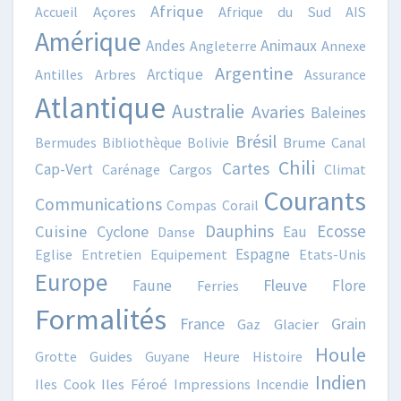
Afrique
Accueil
Açores
Afrique du Sud
AIS
Amérique
Animaux
Andes
Angleterre
Annexe
Argentine
Arctique
Antilles
Arbres
Assurance
Atlantique
Australie
Avaries
Baleines
Brésil
Bermudes
Bibliothèque
Bolivie
Brume
Canal
Chili
Cartes
Cap-Vert
Carénage
Cargos
Climat
Courants
Communications
Compas
Corail
Dauphins
Ecosse
Cuisine
Cyclone
Eau
Danse
Espagne
Eglise
Entretien
Equipement
Etats-Unis
Europe
Fleuve
Faune
Flore
Ferries
Formalités
France
Grain
Gaz
Glacier
Houle
Grotte
Guides
Guyane
Heure
Histoire
Indien
Iles Cook
Iles Féroé
Impressions
Incendie