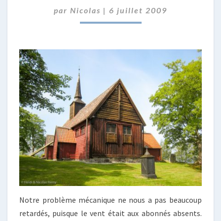
LA
par
Nicolas
|
6 juillet 2009
ROUTE
DU
NORD
Notre problème mécanique ne nous a pas beaucoup
retardés, puisque le vent était aux abonnés absents.