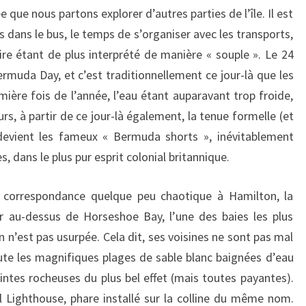
 que nous partons explorer d’autres parties de l’île. Il est
dans le bus, le temps de s’organiser avec les transports,
aire étant de plus interprété de manière « souple ». Le 24
ermuda Day, et c’est traditionnellement ce jour-là que les
ière fois de l’année, l’eau étant auparavant trop froide,
urs, à partir de ce jour-là également, la tenue formelle (et
evient les fameux « Bermuda shorts », inévitablement
dans le plus pur esprit colonial britannique.
e correspondance quelque peu chaotique à Hamilton, la
r au-dessus de Horseshoe Bay, l’une des baies les plus
on n’est pas usurpée. Cela dit, ses voisines ne sont pas mal
ute les magnifiques plages de sable blanc baignées d’eau
intes rocheuses du plus bel effet (mais toutes payantes).
ll Lighthouse, phare installé sur la colline du même nom.