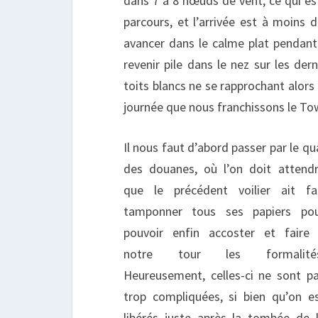
dans 7 à 8 nœuds de vent, ce qui es
parcours, et l’arrivée est à moins
avancer dans le calme plat pendant
revenir pile dans le nez sur les der
toits blancs ne se rapprochant alors
journée que nous franchissons le To
Il nous faut d’abord passer par le qu
des douanes, où l’on doit attend
que le précédent voilier ait fa
tamponner tous ses papiers po
pouvoir enfin accoster et faire
notre tour les formalités
Heureusement, celles-ci ne sont p
trop compliquées, si bien qu’on e
libérés juste après la tombée de 