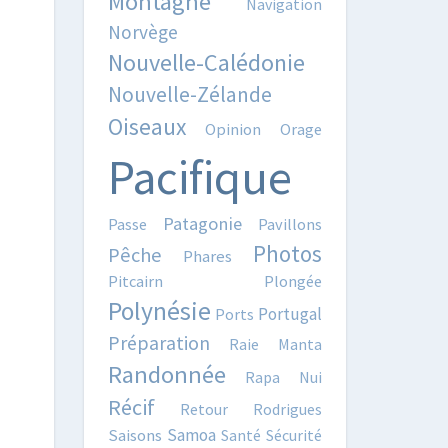
Montagne
Navigation
Norvège
Nouvelle-Calédonie
Nouvelle-Zélande
Oiseaux
Opinion
Orage
Pacifique
Patagonie
Passe
Pavillons
Photos
Pêche
Phares
Pitcairn
Plongée
Polynésie
Portugal
Ports
Préparation
Raie Manta
Randonnée
Rapa Nui
Récif
Retour
Rodrigues
Samoa
Saisons
Santé
Sécurité