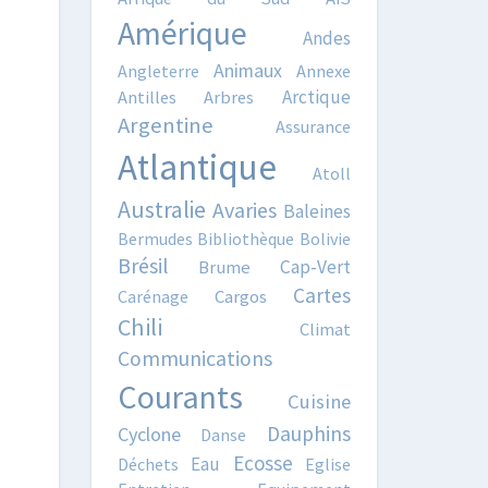
Amérique
Andes
Animaux
Angleterre
Annexe
Arctique
Antilles
Arbres
Argentine
Assurance
Atlantique
Atoll
Australie
Avaries
Baleines
Bermudes
Bibliothèque
Bolivie
Brésil
Cap-Vert
Brume
Cartes
Carénage
Cargos
Chili
Climat
Communications
Courants
Cuisine
Dauphins
Cyclone
Danse
Ecosse
Eau
Déchets
Eglise