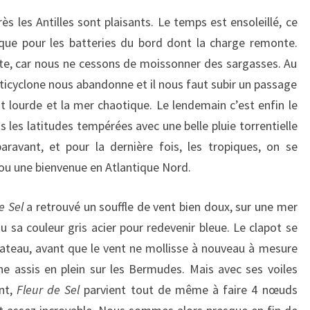
BERMUDES
s les Antilles sont plaisants. Le temps est ensoleillé, ce
que pour les batteries du bord dont la charge remonte.
nte, car nous ne cessons de moissonner des sargasses. Au
ticyclone nous abandonne et il nous faut subir un passage
t lourde et la mer chaotique. Le lendemain c’est enfin le
s les latitudes tempérées avec une belle pluie torrentielle
ravant, et pour la dernière fois, les tropiques, on se
 ou une bienvenue en Atlantique Nord.
e Sel
a retrouvé un souffle de vent bien doux, sur une mer
u sa couleur gris acier pour redevenir bleue. Le clapot se
e bateau, avant que le vent ne mollisse à nouveau à mesure
e assis en plein sur les Bermudes. Mais avec ses voiles
nt,
Fleur de Sel
parvient tout de même à faire 4 nœuds