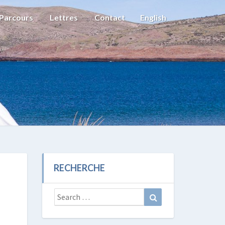
Parcours
Lettres
Contact
English
RECHERCHE
Search
Search
for: