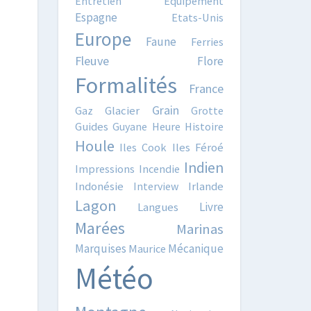
Entretien
Equipement
Espagne
Etats-Unis
Europe
Faune
Ferries
Fleuve
Flore
Formalités
France
Grain
Gaz
Glacier
Grotte
Guides
Guyane
Heure
Histoire
Houle
Iles Cook
Iles Féroé
Indien
Impressions
Incendie
Indonésie
Interview
Irlande
Lagon
Livre
Langues
Marées
Marinas
Marquises
Mécanique
Maurice
Météo