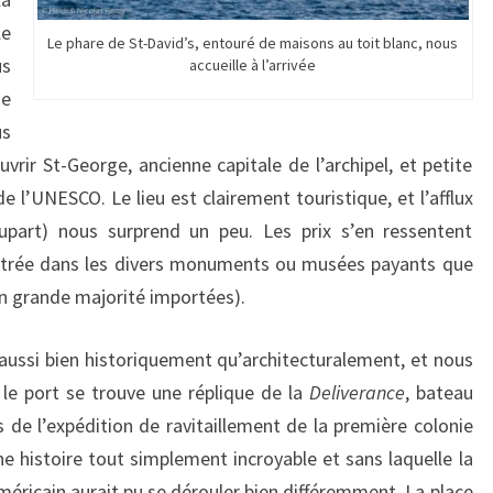
le
Le phare de St-David’s, entouré de maisons au toit blanc, nous
us
accueille à l’arrivée
ne
s
rir St-George, ancienne capitale de l’archipel, et petite
e l’UNESCO. Le lieu est clairement touristique, et l’afflux
lupart) nous surprend un peu. Les prix s’en ressentent
’entrée dans les divers monuments ou musées payants que
en grande majorité importées).
, aussi bien historiquement qu’architecturalement, et nous
 le port se trouve une réplique de la
Deliverance
, bateau
s de l’expédition de ravitaillement de la première colonie
e histoire tout simplement incroyable et sans laquelle la
méricain aurait pu se dérouler bien différemment. La place