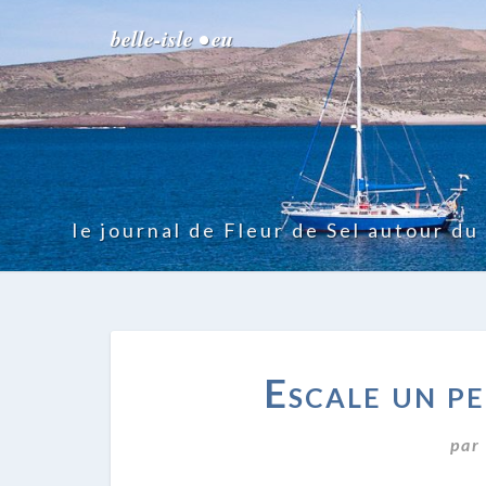
belle-isle • eu
le journal de Fleur de Sel autour d
Escale un p
par