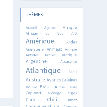
THÈMES
Afrique
Accueil
Açores
Afrique du Sud
AIS
Amérique
Andes
Animaux
Angleterre
Annexe
Arctique
Antilles
Arbres
Argentine
Assurance
Atlantique
Atoll
Australie
Avaries
Baleines
Brésil
Bolivie
Brume
Canal
Cap-Vert
Carénage
Cargos
Chili
Cartes
Climat
Communications
Compas