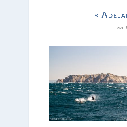
« Adelan
par