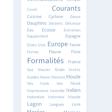
Courants
Corail
Cuisine
Cyclone
Danse
Dauphins
Déchets
Détresse
Ecosse
Eau
Entretien
Espagne
Equipement
Europe
Faune
Etats-Unis
Fleuve
Flore
Ferries
Formalités
France
Grain
Gaz
Glacier
Grotte
Houle
Guides
Heure
Histoire
Iles Cook
Iles Féroé
Indien
Impressions
Incendie
Indonésie
Interview
Irlande
Lagon
Livre
Langues
Marées