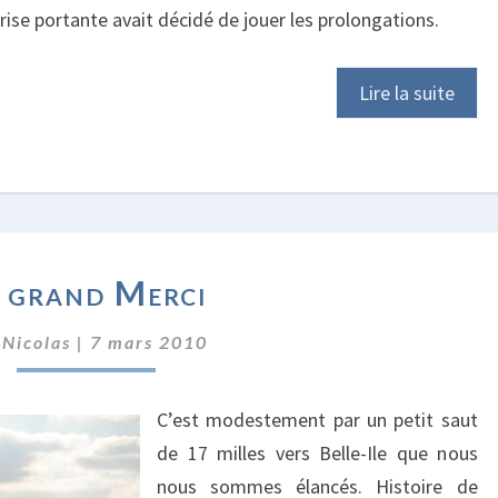
brise portante avait décidé de jouer les prolongations.
Lire la suite
LE
 grand Merci
GRAND
MERCI
r
Nicolas
|
7 mars 2010
C’est modestement par un petit saut
de 17 milles vers Belle-Ile que nous
nous sommes élancés. Histoire de