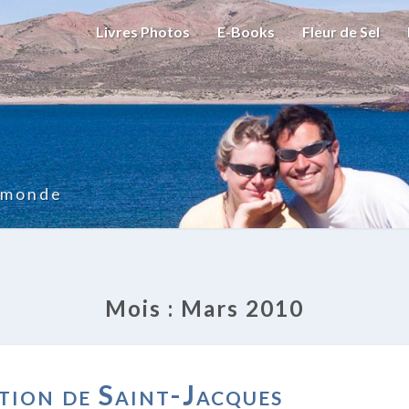
Livres Photos
E-Books
Fleur de Sel
u monde
Mois :
Mars 2010
LA
tion de Saint-Jacques
MALÉDICTION