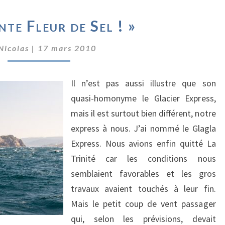
«
te Fleur de Sel ! »
ADELANTE
FLEUR
Nicolas
|
17 mars 2010
DE
SEL
!
Il n’est pas aussi illustre que son
»
quasi-homonyme le Glacier Express,
mais il est surtout bien différent, notre
express à nous. J’ai nommé le Glagla
Express. Nous avions enfin quitté La
Trinité car les conditions nous
semblaient favorables et les gros
travaux avaient touchés à leur fin.
Mais le petit coup de vent passager
qui, selon les prévisions, devait