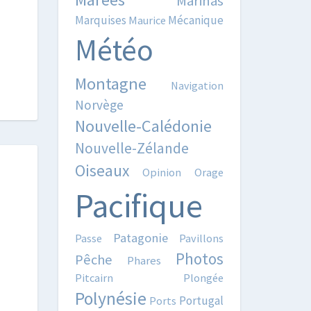
Marinas
Marquises
Mécanique
Maurice
Météo
Montagne
Navigation
Norvège
Nouvelle-Calédonie
Nouvelle-Zélande
Oiseaux
Opinion
Orage
Pacifique
Patagonie
Passe
Pavillons
Photos
Pêche
Phares
Pitcairn
Plongée
Polynésie
Portugal
Ports