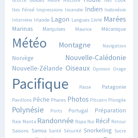
Guides
Indien
Iles Féroé
Impressions
Incendie
Indonésie
Marées
Lagon
Livre
Interview
Irlande
Langues
Marinas
Marquises
Mécanique
Maurice
Météo
Montagne
Navigation
Nouvelle-Calédonie
Norvège
Oiseaux
Nouvelle-Zélande
Opinion
Orage
Pacifique
Patagonie
Passe
Photos
Pêche
Pavillons
Phares
Pitcairn
Plongée
Polynésie
Préparation
Portugal
Ports
Randonnée
Récif
Raie Manta
Rapa Nui
Retour
Snorkeling
Samoa
Saisons
Santé
Sécurité
Sucre