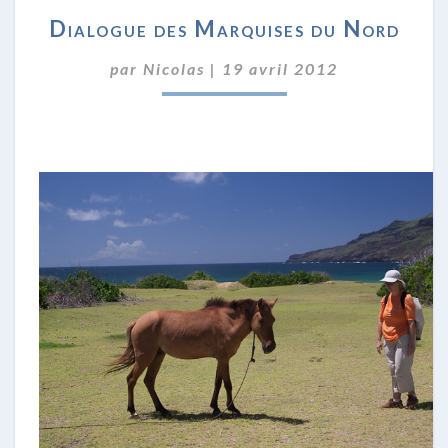
DIALOGUE
Dialogue des Marquises du Nord
DES
MARQUISES
par
Nicolas
|
19 avril 2012
DU
NORD