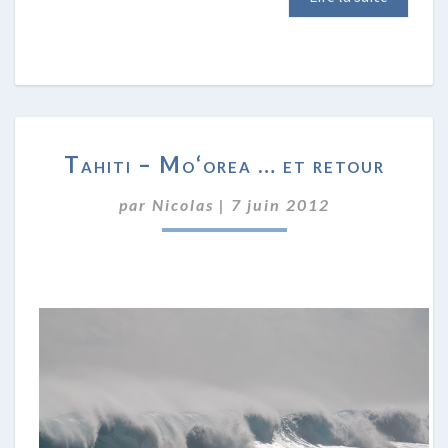
TAHITI
Tahiti – Mo‘orea … et retour
–
MO‘OREA
par
Nicolas
|
7 juin 2012
…
ET
RETOUR