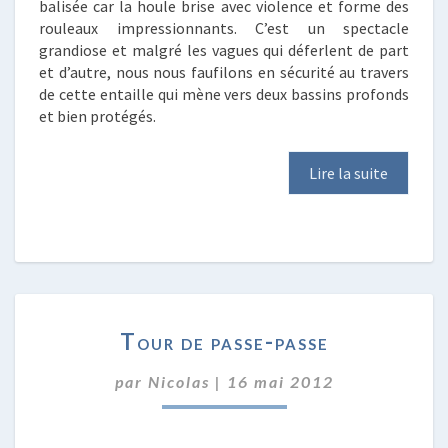
balisée car la houle brise avec violence et forme des
rouleaux impressionnants. C’est un spectacle
grandiose et malgré les vagues qui déferlent de part
et d’autre, nous nous faufilons en sécurité au travers
de cette entaille qui mène vers deux bassins profonds
et bien protégés.
Lire la suite
TOUR
Tour de passe-passe
DE
PASSE-
par
Nicolas
|
16 mai 2012
PASSE