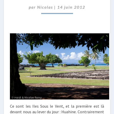
VENT
par
Nicolas
|
14 juin 2012
DES
ILES
Ce sont les Iles Sous le Vent, et la première est là
devant nous au lever du jour : Huahine. Contrairement