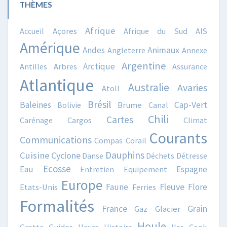
THÈMES
Afrique
Accueil
Açores
Afrique du Sud
AIS
Amérique
Animaux
Andes
Angleterre
Annexe
Argentine
Arctique
Antilles
Arbres
Assurance
Atlantique
Australie
Avaries
Atoll
Brésil
Baleines
Cap-Vert
Bolivie
Brume
Canal
Chili
Cartes
Carénage
Cargos
Climat
Courants
Communications
Compas
Corail
Dauphins
Cuisine
Cyclone
Danse
Déchets
Détresse
Ecosse
Eau
Espagne
Entretien
Equipement
Europe
Fleuve
Faune
Flore
Etats-Unis
Ferries
Formalités
France
Grain
Gaz
Glacier
Houle
Grotte
Heure
Histoire
Iles Cook