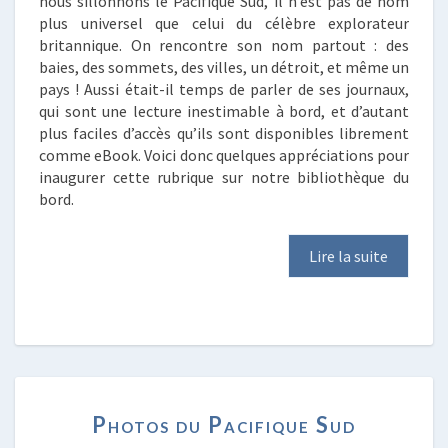
nous sillonnons le Pacifique Sud, il n’est pas de nom
plus universel que celui du célèbre explorateur
britannique. On rencontre son nom partout : des
baies, des sommets, des villes, un détroit, et même un
pays ! Aussi était-il temps de parler de ses journaux,
qui sont une lecture inestimable à bord, et d’autant
plus faciles d’accès qu’ils sont disponibles librement
comme eBook. Voici donc quelques appréciations pour
inaugurer cette rubrique sur notre bibliothèque du
bord.
Lire la suite
PHOTOS
Photos du Pacifique Sud
DU
PACIFIQUE