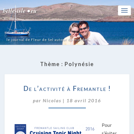
belle-isle • eu
Togg
Navi
le journal de Fleur de Sel autour du monde
Thème :
Polynésie
DE
De l’activité à Fremantle !
L’ACTIVITÉ
À
par
Nicolas
|
18 avril 2016
FREMANTLE
!
Pour
s’éviter