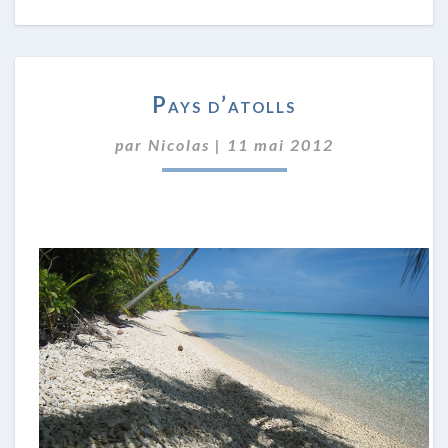
PAYS
Pays d’atolls
D’ATOLLS
par
Nicolas
|
11 mai 2012