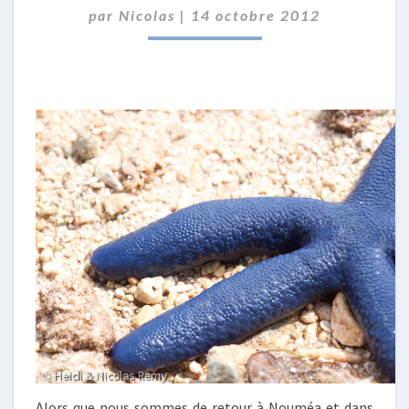
par
Nicolas
|
14 octobre 2012
SUD
Alors que nous sommes de retour à Nouméa et dans