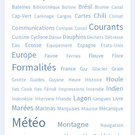
Brésil
Baleines
Bibliothèque
Bolivie
Brume
Canal
Chili
Cartes
Cap-Vert
Carénage
Cargos
Climat
Courants
Communications
Compas
Corail
Dauphins
Cuisine
Cyclone
Danse
Déchets
Détresse
Ecosse
Eau
Espagne
Equipement
Etats-Unis
Europe
Fleuve
Faune
Flore
Ferries
Formalités
France
Grain
Gaz
Glacier
Houle
Grotte
Guides
Guyane
Heure
Histoire
Indien
Iles Cook
Iles Féroé
Impressions
Incendie
Lagon
Livre
Indonésie
Interview
Irlande
Langues
Marées
Marinas
Marquises
Mécanique
Maurice
Météo
Montagne
Navigation