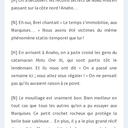
[H] On a découvert les recoins secrets de Nuku Hiva en
passant sur la côte nord ! Anaho…
[N] Eh oui, Brel chantait « Le temps s’immobilise, aux
Marquises… » Nous avons été victimes du même
phénomène statio-temporel que lui !
[H] En arrivant à Anaho, on a juste croisé les gens du
catamaran
Motu One Iti
, qui sont partis tôt le
lendemain. Et ils nous ont dit « On a passé une
semaine ici ; vous allez vous régaler ! » On ne pensait
pas qu’ils auraient raison à ce point.
[N] Le mouillage est vraiment bon. Bien meilleur en
tout cas que tous les autres qu’on a pu essayer aux
Marquises. Ce petit crochet rocheux qui protège la
belle baie sableuse… En plus, il y a le plus grand récif