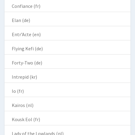
Confiance (fr)
Elan (de)
Entr’Acte (en)
Flying Kefi (de)
Forty-Two (de)
Intrepid (kr)
Io (fr)
Kairos (nl)
Kousk Eol (fr)
Lady of the Lowlands (nl)