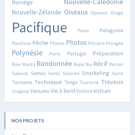
Nouvelle-Calédonie
Norvège
Oiseaux
Nouvelle-Zélande
Opinion
Orage
Pacifique
Patagonie
Passe
Photos
Pêche
Pavillons
Phares
Pitcairn
Plongée
Polynésie
Préparation
Portugal
Ports
Randonnée
Récif
Raie Manta
Rapa Nui
Retour
Snorkeling
Samoa
Saisons
Santé
Sécurité
Sucre
Travaux
Technique
Tasmanie
Tonga
Tourisme
Volcan
Vie à bord
Vanuatu
Voiture
Uruguay
NOS PROJETS