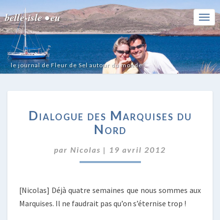
belle-isle • eu
Togg
Navi
le journal de Fleur de Sel autour du monde
DIALOGUE
Dialogue des Marquises du
DES
MARQUISES
Nord
DU
NORD
par
Nicolas
|
19 avril 2012
[Nicolas] Déjà quatre semaines que nous sommes aux
Marquises. Il ne faudrait pas qu’on s’éternise trop !