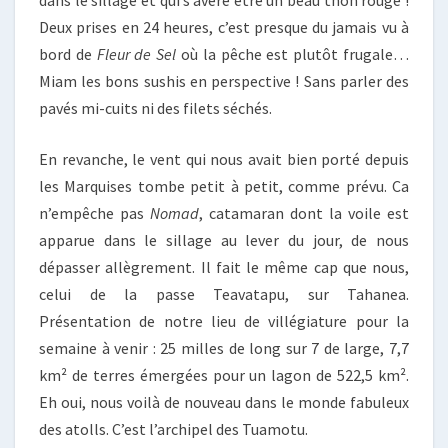
dans le sillage et qui s’avère être un beau thon rouge !
Deux prises en 24 heures, c’est presque du jamais vu à
bord de
Fleur de Sel
où la pêche est plutôt frugale…
Miam les bons sushis en perspective ! Sans parler des
pavés mi-cuits ni des filets séchés.
En revanche, le vent qui nous avait bien porté depuis
les Marquises tombe petit à petit, comme prévu. Ca
n’empêche pas
Nomad
, catamaran dont la voile est
apparue dans le sillage au lever du jour, de nous
dépasser allègrement. Il fait le même cap que nous,
celui de la passe Teavatapu, sur Tahanea.
Présentation de notre lieu de villégiature pour la
semaine à venir : 25 milles de long sur 7 de large, 7,7
km² de terres émergées pour un lagon de 522,5 km².
Eh oui, nous voilà de nouveau dans le monde fabuleux
des atolls. C’est l’archipel des Tuamotu.