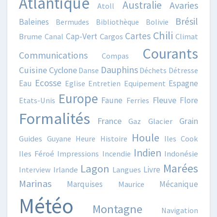
Atlantique
Australie
Avaries
Atoll
Brésil
Baleines
Bermudes
Bibliothèque
Bolivie
Chili
Cartes
Cap-Vert
Brume
Canal
Cargos
Climat
Courants
Communications
Compas
Dauphins
Cuisine
Cyclone
Danse
Déchets
Détresse
Ecosse
Eau
Espagne
Eglise
Entretien
Equipement
Europe
Fleuve
Faune
Flore
Etats-Unis
Ferries
Formalités
France
Grain
Gaz
Glacier
Houle
Guides
Guyane
Heure
Histoire
Iles Cook
Indien
Iles Féroé
Impressions
Incendie
Indonésie
Marées
Lagon
Livre
Interview
Irlande
Langues
Marinas
Marquises
Mécanique
Maurice
Météo
Montagne
Navigation