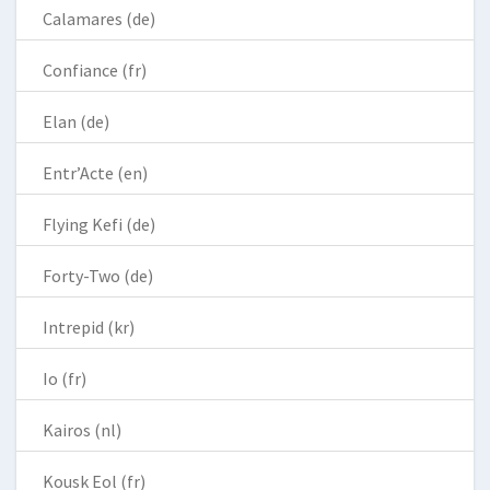
Calamares (de)
Confiance (fr)
Elan (de)
Entr’Acte (en)
Flying Kefi (de)
Forty-Two (de)
Intrepid (kr)
Io (fr)
Kairos (nl)
Kousk Eol (fr)