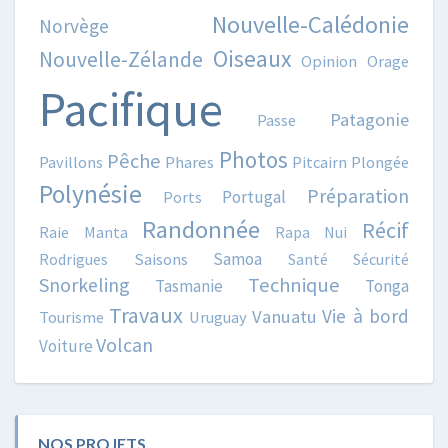
Nouvelle-Calédonie
Norvège
Oiseaux
Nouvelle-Zélande
Opinion
Orage
Pacifique
Patagonie
Passe
Photos
Pêche
Pavillons
Phares
Pitcairn
Plongée
Polynésie
Préparation
Portugal
Ports
Randonnée
Récif
Raie Manta
Rapa Nui
Samoa
Rodrigues
Saisons
Santé
Sécurité
Snorkeling
Technique
Tasmanie
Tonga
Travaux
Vie à bord
Vanuatu
Tourisme
Uruguay
Volcan
Voiture
NOS PROJETS