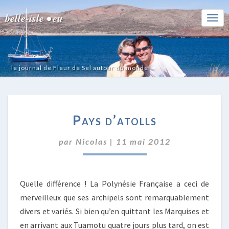
belle-isle • eu
Togg
Navi
le journal de Fleur de Sel autour du monde
PAYS
Pays d’atolls
D’ATOLLS
par
Nicolas
|
11 mai 2012
Quelle différence ! La Polynésie Française a ceci de
merveilleux que ses archipels sont remarquablement
divers et variés. Si bien qu’en quittant les Marquises et
en arrivant aux Tuamotu quatre jours plus tard, on est