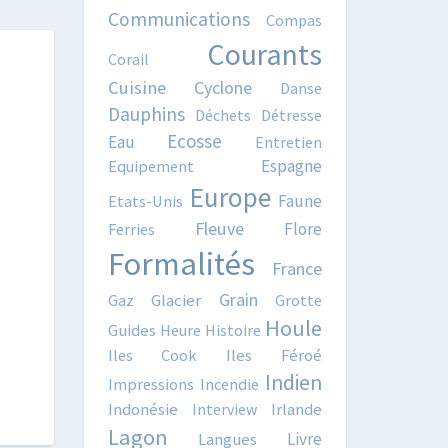
Communications
Compas
Courants
Corail
Cuisine
Cyclone
Danse
Dauphins
Déchets
Détresse
Ecosse
Eau
Entretien
Espagne
Equipement
Europe
Faune
Etats-Unis
Fleuve
Flore
Ferries
Formalités
France
Grain
Gaz
Glacier
Grotte
Houle
Guides
Heure
Histoire
Iles Cook
Iles Féroé
Indien
Impressions
Incendie
Indonésie
Interview
Irlande
Lagon
Livre
Langues