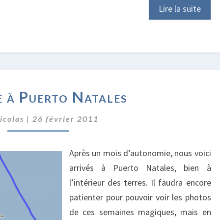
Lire la suite
ARRIVÉE
e à Puerto Natales
À
PUERTO
icolas
|
26 février 2011
NATALES
Après un mois d’autonomie, nous voici
arrivés à Puerto Natales, bien à
l’intérieur des terres. Il faudra encore
patienter pour pouvoir voir les photos
de ces semaines magiques, mais en