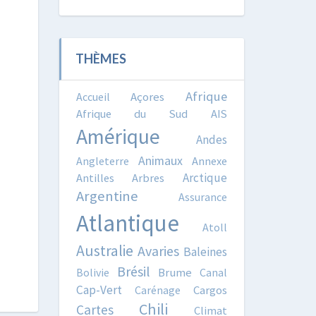
THÈMES
Afrique
Accueil
Açores
Afrique du Sud
AIS
Amérique
Andes
Animaux
Angleterre
Annexe
Arctique
Antilles
Arbres
Argentine
Assurance
Atlantique
Atoll
Australie
Avaries
Baleines
Brésil
Bolivie
Brume
Canal
Cap-Vert
Carénage
Cargos
Chili
Cartes
Climat