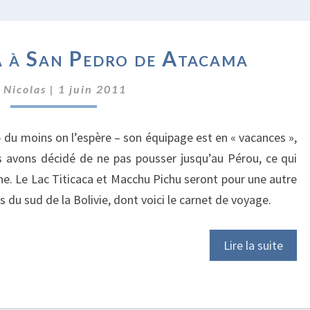
DE
 à San Pedro de Atacama
HUMAHUACA
À
r
Nicolas
|
1 juin 2011
SAN
PEDRO
DE
 du moins on l’espère – son équipage est en « vacances »,
ATACAMA
us avons décidé de ne pas pousser jusqu’au Pérou, ce qui
he. Le Lac Titicaca et Macchu Pichu seront pour une autre
du sud de la Bolivie, dont voici le carnet de voyage.
Lire la suite