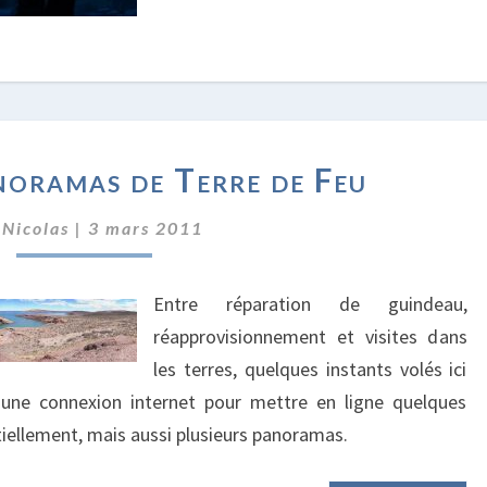
PHOTOS
noramas de Terre de Feu
&
PANORAMAS
r
Nicolas
|
3 mars 2011
DE
TERRE
DE
Entre réparation de guindeau,
FEU
réapprovisionnement et visites dans
les terres, quelques instants volés ici
une connexion internet pour mettre en ligne quelques
tiellement, mais aussi plusieurs panoramas.