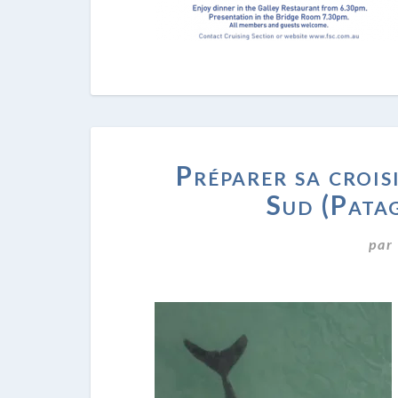
Préparer sa crois
Sud (Patag
par