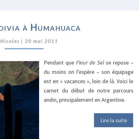
DE
divia à Humahuaca
VALDIVIA
À
r
Nicolas
|
20 mai 2011
HUMAHUACA
Pendant que
Fleur de Sel
se repose –
du moins on l’espère – son équipage
est en « vacances », loin de là. Voici le
carnet du début de notre parcours
andin, principalement en Argentine.
Lire la suite