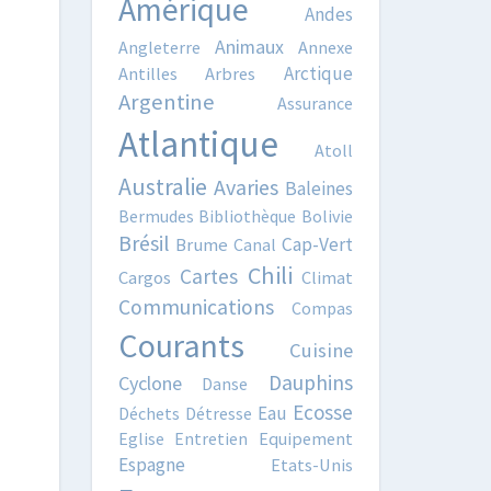
Amérique
Andes
Animaux
Angleterre
Annexe
Arctique
Antilles
Arbres
Argentine
Assurance
Atlantique
Atoll
Australie
Avaries
Baleines
Bermudes
Bibliothèque
Bolivie
Brésil
Cap-Vert
Brume
Canal
Chili
Cartes
Cargos
Climat
Communications
Compas
Courants
Cuisine
Dauphins
Cyclone
Danse
Ecosse
Eau
Déchets
Détresse
Eglise
Entretien
Equipement
Espagne
Etats-Unis