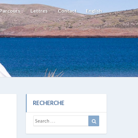
Parcours
Lettres
Contact
English
RECHERCHE
Search
Search
for: