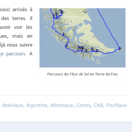
oici arrivés à
des terres. Il
voir voir les
ues, mais en
jà nous suivre
ge parcours
. A
Parcours de
Fleur de Sel
en Terre de Feu
Amérique
,
Argentine
,
Atlantique
,
Cartes
,
Chili
,
Pacifique