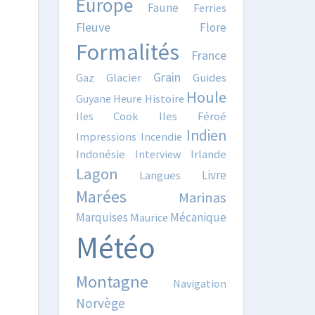
Europe
Faune
Ferries
Fleuve
Flore
Formalités
France
Grain
Gaz
Glacier
Guides
Houle
Guyane
Heure
Histoire
Iles Cook
Iles Féroé
Indien
Impressions
Incendie
Indonésie
Interview
Irlande
Lagon
Livre
Langues
Marées
Marinas
Marquises
Mécanique
Maurice
Météo
Montagne
Navigation
Norvège