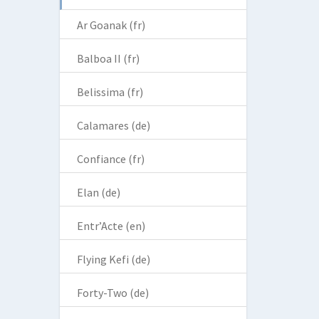
Ar Goanak (fr)
Balboa II (fr)
Belissima (fr)
Calamares (de)
Confiance (fr)
Elan (de)
Entr’Acte (en)
Flying Kefi (de)
Forty-Two (de)