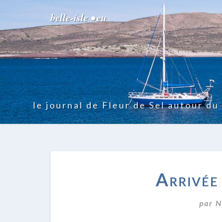
belle-isle • eu
le journal de Fleur de Sel autour d
Arrivée
par
N