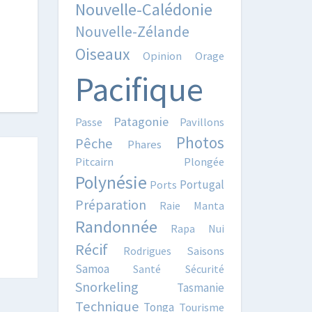
Nouvelle-Calédonie
Nouvelle-Zélande
Oiseaux
Opinion
Orage
Pacifique
Patagonie
Passe
Pavillons
Photos
Pêche
Phares
Pitcairn
Plongée
Polynésie
Portugal
Ports
Préparation
Raie Manta
Randonnée
Rapa Nui
Récif
Rodrigues
Saisons
Samoa
Santé
Sécurité
Snorkeling
Tasmanie
Technique
Tonga
Tourisme