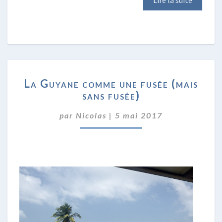
LA
La Guyane comme une fusée (mais
GUYANE
sans fusée)
COMME
UNE
par
Nicolas
|
5 mai 2017
FUSÉE
(MAIS
SANS
FUSÉE)