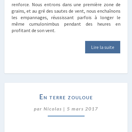
renforce. Nous entrons dans une première zone de
grains, et au gré des sautes de vent, nous enchaînons
les empannages, réussissant parfois à longer le
même cumulonimbus pendant des heures en
profitant de son vent.
Lire la suite
EN
En terre zouloue
TERRE
ZOULOUE
par
Nicolas
|
5 mars 2017