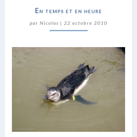
EN
En temps et en heure
TEMPS
ET
par
Nicolas
|
22 octobre 2010
EN
HEURE