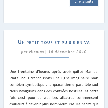
Lire la suite
UN
Un petit tour et puis s’en va
PETIT
TOUR
par
Nicolas
|
18 décembre 2010
ET
PUIS
S’EN
VA
Une trentaine d’heures après avoir quitté Mar del
Plata, nous franchissons une ligne imaginaire mais
combien symbolique : le quarantième parallèle sud.
Nous naviguons dans des contrées hostiles, et cette
fois c’est pour de vrai. Les albatros commencent
d’ailleurs à devenir plus nombreux. Pas les petits que