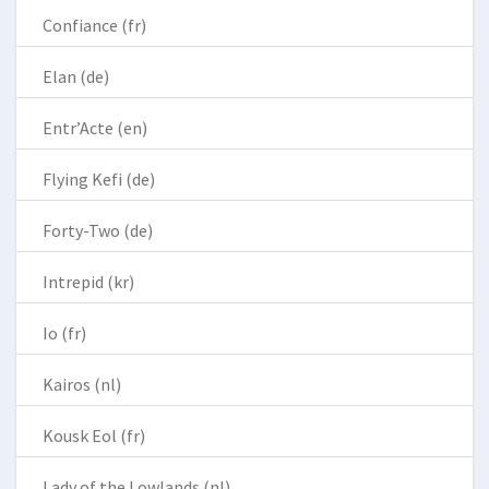
Confiance (fr)
Elan (de)
Entr’Acte (en)
Flying Kefi (de)
Forty-Two (de)
Intrepid (kr)
Io (fr)
Kairos (nl)
Kousk Eol (fr)
Lady of the Lowlands (nl)