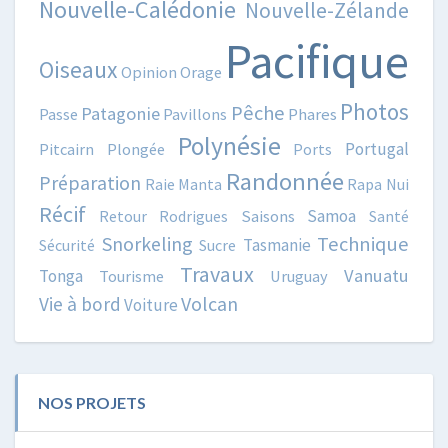
Nouvelle-Calédonie
Nouvelle-Zélande
Pacifique
Oiseaux
Opinion
Orage
Photos
Pêche
Patagonie
Passe
Pavillons
Phares
Polynésie
Portugal
Pitcairn
Plongée
Ports
Randonnée
Préparation
Raie Manta
Rapa Nui
Récif
Samoa
Retour
Rodrigues
Saisons
Santé
Snorkeling
Technique
Tasmanie
Sécurité
Sucre
Travaux
Vanuatu
Tonga
Tourisme
Uruguay
Volcan
Vie à bord
Voiture
NOS PROJETS