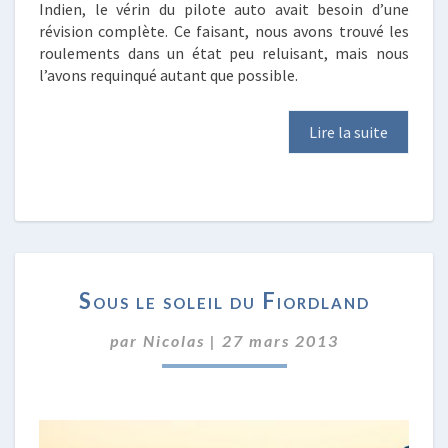
Indien, le vérin du pilote auto avait besoin d’une
révision complète. Ce faisant, nous avons trouvé les
roulements dans un état peu reluisant, mais nous
l’avons requinqué autant que possible.
Lire la suite
SOUS
Sous le soleil du Fiordland
LE
SOLEIL
par
Nicolas
|
27 mars 2013
DU
FIORDLAND