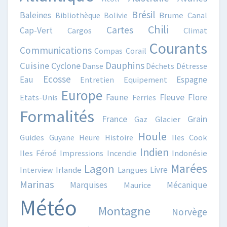
Brésil
Baleines
Bibliothèque
Bolivie
Brume
Canal
Chili
Cartes
Cap-Vert
Cargos
Climat
Courants
Communications
Compas
Corail
Dauphins
Cuisine
Cyclone
Danse
Déchets
Détresse
Ecosse
Eau
Espagne
Entretien
Equipement
Europe
Fleuve
Faune
Flore
Etats-Unis
Ferries
Formalités
France
Grain
Gaz
Glacier
Houle
Guides
Guyane
Heure
Histoire
Iles Cook
Indien
Iles Féroé
Impressions
Incendie
Indonésie
Marées
Lagon
Livre
Interview
Irlande
Langues
Marinas
Marquises
Mécanique
Maurice
Météo
Montagne
Norvège