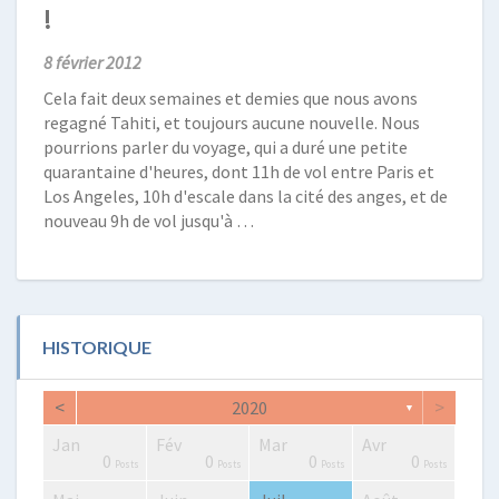
!
8 février 2012
Cela fait deux semaines et demies que nous avons
regagné Tahiti, et toujours aucune nouvelle. Nous
pourrions parler du voyage, qui a duré une petite
quarantaine d'heures, dont 11h de vol entre Paris et
Los Angeles, 10h d'escale dans la cité des anges, et de
nouveau 9h de vol jusqu'à …
HISTORIQUE
<
>
2020
▼
Jan
Fév
Mar
Avr
2
0
0
2
2
3
2
0
1
1
0
0
0
0
Posts
Posts
Posts
Posts
Posts
Posts
Posts
Posts
Post
Post
Posts
Posts
Posts
Posts