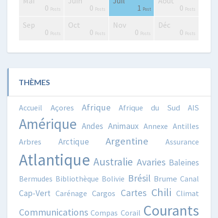
Mai
Juin
Juil
Août
0
4
4
0
2
3
4
2
3
1
0
0
1
0
Posts
Posts
Posts
Posts
Posts
Posts
Posts
Posts
Posts
Post
Posts
Posts
Post
Posts
Sep
Oct
Nov
Déc
0
0
2
3
0
0
4
3
3
0
0
0
0
0
Posts
Posts
Posts
Posts
Posts
Posts
Posts
Posts
Posts
Posts
Posts
Posts
Posts
Posts
THÈMES
Afrique
Accueil
Açores
Afrique du Sud
AIS
Amérique
Animaux
Andes
Annexe
Antilles
Argentine
Arctique
Arbres
Assurance
Atlantique
Australie
Avaries
Baleines
Brésil
Bermudes
Bibliothèque
Bolivie
Brume
Canal
Chili
Cartes
Cap-Vert
Carénage
Cargos
Climat
Courants
Communications
Compas
Corail