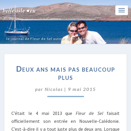
belle-isle • eu
Togg
Navi
le journal de Fleur de Sel autour du monde
DEUX
Deux ans mais pas beaucoup
ANS
MAIS
plus
PAS
BEAUCOUP
par
Nicolas
|
9 mai 2015
PLUS
C’était le 4 mai 2013 que
Fleur de Sel
faisait
officiellement son entrée en Nouvelle-Calédonie.
C’est-à-dire il y a tout juste plus de deux ans. Lorsque