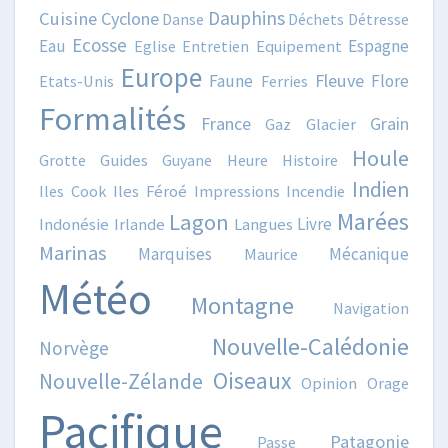
Dauphins
Cuisine
Cyclone
Danse
Déchets
Détresse
Ecosse
Eau
Espagne
Eglise
Entretien
Equipement
Europe
Fleuve
Faune
Flore
Etats-Unis
Ferries
Formalités
France
Grain
Gaz
Glacier
Houle
Grotte
Guides
Guyane
Heure
Histoire
Indien
Iles Cook
Iles Féroé
Impressions
Incendie
Marées
Lagon
Livre
Indonésie
Irlande
Langues
Marinas
Marquises
Mécanique
Maurice
Météo
Montagne
Navigation
Nouvelle-Calédonie
Norvège
Oiseaux
Nouvelle-Zélande
Opinion
Orage
Pacifique
Patagonie
Passe