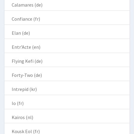
Calamares (de)
Confiance (fr)
Elan (de)
Entr’Acte (en)
Flying Kefi (de)
Forty-Two (de)
Intrepid (kr)
Io (fr)
Kairos (nl)
Kousk Eol (fr)