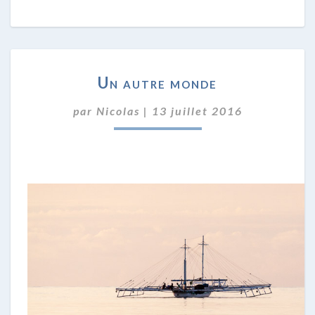
UN
Un autre monde
AUTRE
MONDE
par
Nicolas
|
13 juillet 2016