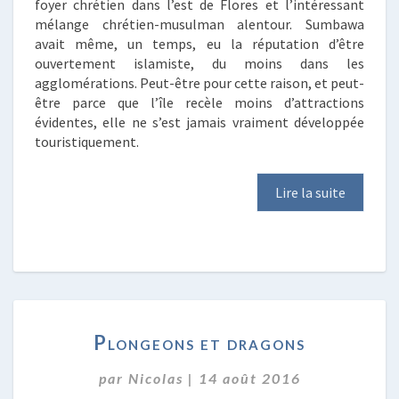
foyer chrétien dans l’est de Flores et l’intéressant
mélange chrétien-musulman alentour. Sumbawa
avait même, un temps, eu la réputation d’être
ouvertement islamiste, du moins dans les
agglomérations. Peut-être pour cette raison, et peut-
être parce que l’île recèle moins d’attractions
évidentes, elle ne s’est jamais vraiment développée
touristiquement.
Lire la suite
PLONGEONS
Plongeons et dragons
ET
DRAGONS
par
Nicolas
|
14 août 2016