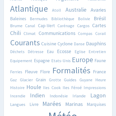
Atlantique
Australie
Avaries
Atoll
Brésil
Baleines
Bermudes
Bibliothèque
Bolivie
Cartes
Cap-Vert
Brume
Canal
Carénage
Cargos
Chili
Communications
Climat
Compas
Corail
Courants
Dauphins
Cuisine
Cyclone
Danse
Ecosse
Eau
Déchets
Détresse
Eglise
Entretien
Europe
Espagne
Faune
Equipement
Etats-Unis
Formalités
Fleuve
France
Flore
Ferries
Grain
Gaz
Glacier
Grotte
Guides
Guyane
Heure
Houle
Histoire
Iles Cook
Iles Féroé
Impressions
Lagon
Indien
Incendie
Indonésie
Irlande
Marées
Marinas
Livre
Marquises
Langues