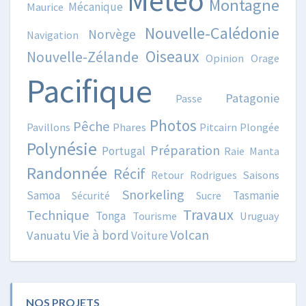
Météo
Montagne
Mécanique
Maurice
Nouvelle-Calédonie
Norvège
Navigation
Oiseaux
Nouvelle-Zélande
Opinion
Orage
Pacifique
Patagonie
Passe
Photos
Pêche
Pavillons
Phares
Pitcairn
Plongée
Polynésie
Préparation
Portugal
Raie Manta
Randonnée
Récif
Retour
Rodrigues
Saisons
Snorkeling
Samoa
Tasmanie
Sécurité
Sucre
Travaux
Technique
Tonga
Tourisme
Uruguay
Volcan
Vie à bord
Vanuatu
Voiture
NOS PROJETS