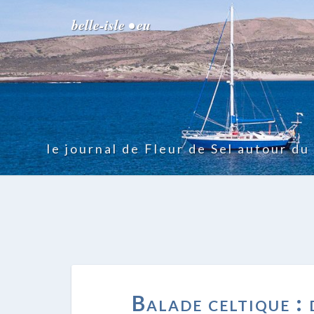
belle-isle • eu
le journal de Fleur de Sel autour d
Balade celtique : d