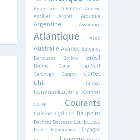
Animaux
Angleterre
Annexe
Arctique
Antilles
Arbres
Argentine
Assurance
Atlantique
Atoll
Australie
Avaries
Baleines
Brésil
Bermudes
Bolivie
Cap-Vert
Brume
Canal
Cartes
Carénage
Cargos
Chili
Climat
Communications
Compas
Courants
Corail
Dauphins
Cuisine
Cyclone
Ecosse
Eau
Déchets
Détresse
Espagne
Eglise
Equipement
Europe