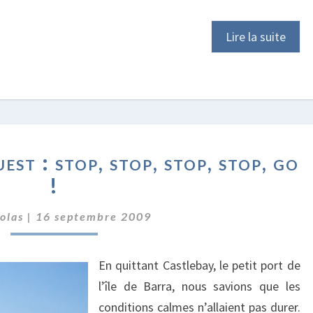
Lire la suite
IRLANDE
st : stop, stop, stop, stop, go
DU
NORD-
!
OUEST
:
olas
|
16 septembre 2009
STOP,
STOP,
En quittant Castlebay, le petit port de
STOP,
STOP,
l’île de Barra, nous savions que les
GO
conditions calmes n’allaient pas durer.