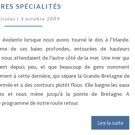
:
res spécialités
DAUPHINS,
ÎLES,
icolas
|
3 octobre 2009
RAILS,
PHARES
t évidente lorsque nous avons tourné le dos à l’Irlande.
ET
AUTRES
rme de ses baies profondes, entourées de hauteurs
SPÉCIALITÉS
 nous attendaient de l’autre côté de la mer. Une mer qui
ment depuis peu, et que beaucoup de gens nomment
ment à cette dernière, qui sépare la Grande-Bretagne de
fermée et a des contours plutôt flous. Elle baigne les eaux
laises et nous mène jusqu’à la pointe de Bretagne. A
 le programme de notre route retour.
Lire la suite