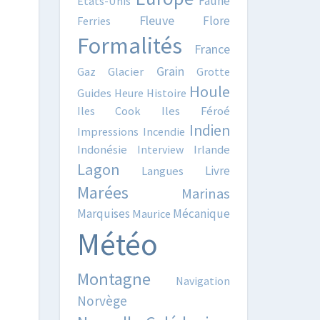
Faune
Etats-Unis
Fleuve
Flore
Ferries
Formalités
France
Grain
Gaz
Glacier
Grotte
Houle
Guides
Heure
Histoire
Iles Cook
Iles Féroé
Indien
Impressions
Incendie
Indonésie
Interview
Irlande
Lagon
Livre
Langues
Marées
Marinas
Marquises
Mécanique
Maurice
Météo
Montagne
Navigation
Norvège