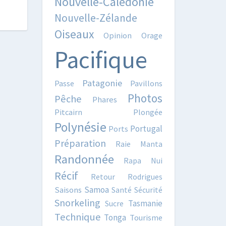
Nouvelle-Calédonie
Nouvelle-Zélande
Oiseaux
Opinion
Orage
Pacifique
Patagonie
Passe
Pavillons
Photos
Pêche
Phares
Pitcairn
Plongée
Polynésie
Portugal
Ports
Préparation
Raie Manta
Randonnée
Rapa Nui
Récif
Retour
Rodrigues
Samoa
Saisons
Santé
Sécurité
Snorkeling
Tasmanie
Sucre
Technique
Tonga
Tourisme