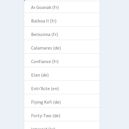
Ar Goanak (fr)
Balboa II (fr)
Belissima (fr)
Calamares (de)
Confiance (fr)
Elan (de)
Entr’Acte (en)
Flying Kefi (de)
Forty-Two (de)