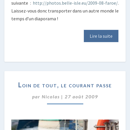
suivante :
http://photos.belle-isle.eu/2009-08-faroe/
.
Laissez-vous donc transporter dans un autre monde le
temps d’un diaporama !
Lire la suite
LOIN
Loin de tout, le courant passe
DE
TOUT,
par
Nicolas
|
27 août 2009
LE
COURANT
PASSE