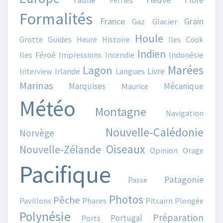
Faune
Flore
Ferries
Formalités
France
Grain
Gaz
Glacier
Houle
Grotte
Guides
Heure
Histoire
Iles Cook
Indien
Iles Féroé
Impressions
Incendie
Indonésie
Marées
Lagon
Livre
Interview
Irlande
Langues
Marinas
Marquises
Mécanique
Maurice
Météo
Montagne
Navigation
Nouvelle-Calédonie
Norvège
Oiseaux
Nouvelle-Zélande
Opinion
Orage
Pacifique
Patagonie
Passe
Photos
Pêche
Pavillons
Phares
Pitcairn
Plongée
Polynésie
Préparation
Portugal
Ports