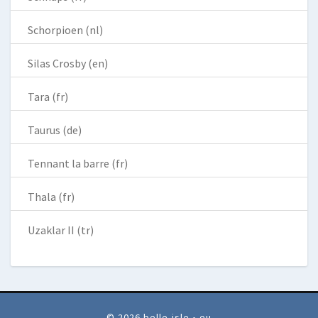
Schorpioen (nl)
Silas Crosby (en)
Tara (fr)
Taurus (de)
Tennant la barre (fr)
Thala (fr)
Uzaklar II (tr)
© 2026 belle-isle • eu