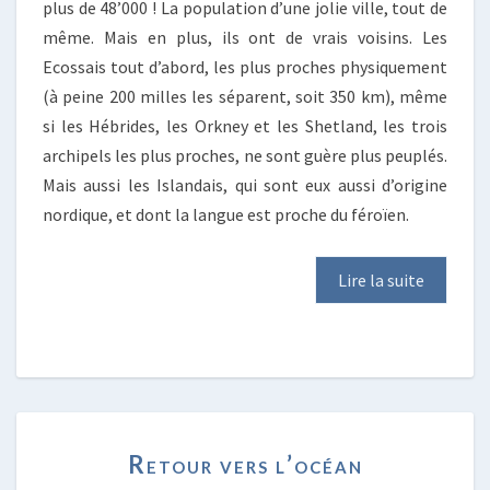
plus de 48’000 ! La population d’une jolie ville, tout de
même. Mais en plus, ils ont de vrais voisins. Les
Ecossais tout d’abord, les plus proches physiquement
(à peine 200 milles les séparent, soit 350 km), même
si les Hébrides, les Orkney et les Shetland, les trois
archipels les plus proches, ne sont guère plus peuplés.
Mais aussi les Islandais, qui sont eux aussi d’origine
nordique, et dont la langue est proche du féroïen.
Lire la suite
RETOUR
Retour vers l’océan
VERS
L’OCÉAN