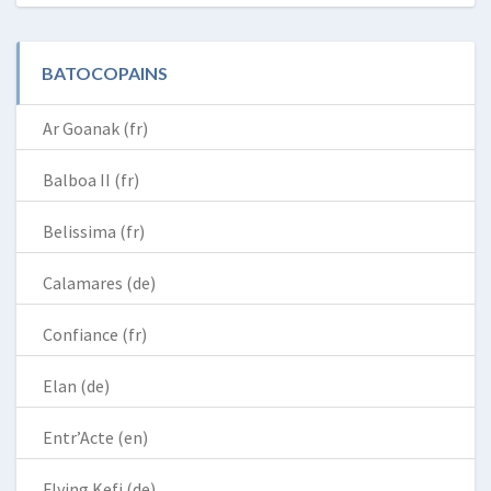
BATOCOPAINS
Ar Goanak (fr)
Balboa II (fr)
Belissima (fr)
Calamares (de)
Confiance (fr)
Elan (de)
Entr’Acte (en)
Flying Kefi (de)