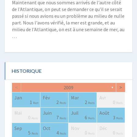
Maintenant que nous sommes arrivés de l'autre côté
de l'Atlantique, on peut se demander ce qu'il se serait
passé si nous avions eu un problème au milieu de nulle
part. Nous l'avons vérifié, la mer est grande, et au
milieu de l'Atlantique, on est à une semaine de mer, au
…
HISTORIQUE
<
>
2009
▼
Jan
Fév
Mar
Avr
0
2
0
0
2
2
3
2
1
1
1
2
2
0
Posts
Posts
Posts
Posts
Posts
Posts
Posts
Posts
Post
Post
Post
Posts
Posts
Posts
Mai
Juin
Juil
Août
0
0
4
4
0
2
3
4
2
1
0
7
6
3
Posts
Posts
Posts
Posts
Posts
Posts
Posts
Posts
Posts
Post
Posts
Posts
Posts
Posts
Sep
Oct
Nov
Déc
0
0
0
2
3
0
0
4
3
3
5
4
0
0
Posts
Posts
Posts
Posts
Posts
Posts
Posts
Posts
Posts
Posts
Posts
Posts
Posts
Posts