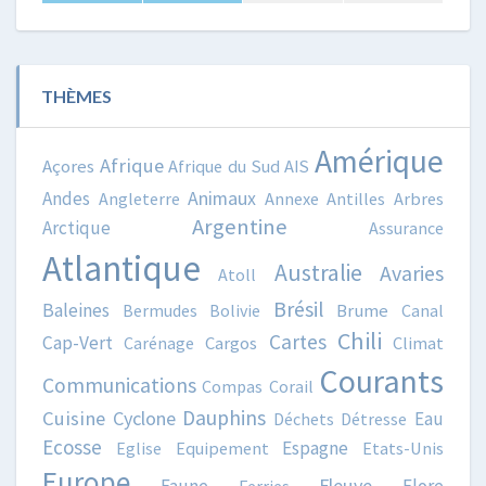
THÈMES
Amérique
Afrique
Açores
Afrique du Sud
AIS
Animaux
Andes
Angleterre
Annexe
Antilles
Arbres
Argentine
Arctique
Assurance
Atlantique
Australie
Avaries
Atoll
Brésil
Baleines
Bermudes
Bolivie
Brume
Canal
Chili
Cartes
Cap-Vert
Carénage
Cargos
Climat
Courants
Communications
Compas
Corail
Dauphins
Cuisine
Cyclone
Eau
Déchets
Détresse
Ecosse
Espagne
Eglise
Equipement
Etats-Unis
Europe
Fleuve