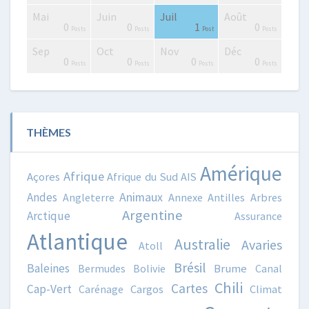
Mai
Juin
Juil
Août
0
4
4
0
2
3
4
2
3
1
0
0
1
0
Posts
Posts
Posts
Posts
Posts
Posts
Posts
Posts
Posts
Post
Posts
Posts
Post
Posts
Sep
Oct
Nov
Déc
0
0
2
3
0
0
4
3
3
0
0
0
0
0
Posts
Posts
Posts
Posts
Posts
Posts
Posts
Posts
Posts
Posts
Posts
Posts
Posts
Posts
THÈMES
Amérique
Afrique
Açores
Afrique du Sud
AIS
Animaux
Andes
Angleterre
Annexe
Antilles
Arbres
Argentine
Arctique
Assurance
Atlantique
Australie
Avaries
Atoll
Brésil
Baleines
Bermudes
Bolivie
Brume
Canal
Chili
Cartes
Cap-Vert
Carénage
Cargos
Climat