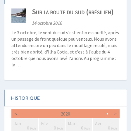
Sur la route du sud (brésilien)
14 octobre 2010
Le 3 octobre, le vent du sud s'est enfin essoufflé, après
un passage de front quelque peu venteux. Nous avons
attendu encore un peu dans le mouillage reculé, mais
très bien abrité, d'Ilha Cotia, et c'est à l'aube du 4
octobre que nous avons levé l'ancre. Au programme :
la …
HISTORIQUE
<
>
2020
▼
Jan
Fév
Mar
Avr
2
0
0
2
2
3
2
0
1
1
0
0
0
0
Posts
Posts
Posts
Posts
Posts
Posts
Posts
Posts
Post
Post
Posts
Posts
Posts
Posts