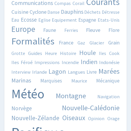
Courants
Communications
Compas
Corail
Dauphins
Cuisine
Cyclone
Danse
Déchets
Détresse
Ecosse
Eau
Espagne
Eglise
Equipement
Etats-Unis
Europe
Fleuve
Faune
Flore
Ferries
Formalités
France
Grain
Gaz
Glacier
Houle
Grotte
Guides
Heure
Histoire
Iles Cook
Indien
Iles Féroé
Impressions
Incendie
Indonésie
Marées
Lagon
Livre
Interview
Irlande
Langues
Marinas
Marquises
Mécanique
Maurice
Météo
Montagne
Navigation
Nouvelle-Calédonie
Norvège
Oiseaux
Nouvelle-Zélande
Opinion
Orage