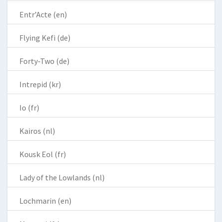
Entr’Acte (en)
Flying Kefi (de)
Forty-Two (de)
Intrepid (kr)
Io (fr)
Kairos (nl)
Kousk Eol (fr)
Lady of the Lowlands (nl)
Lochmarin (en)