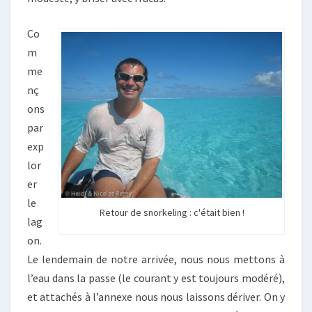
Co
m
me
nç
ons
par
exp
lor
er
le
Retour de snorkeling : c'était bien !
lag
on.
Le lendemain de notre arrivée, nous nous mettons à
l’eau dans la passe (le courant y est toujours modéré),
et attachés à l’annexe nous nous laissons dériver. On y