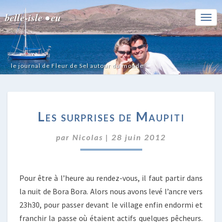
belle-isle • eu
Togg
Navi
le journal de Fleur de Sel autour du monde
LES
Les surprises de Maupiti
SURPRISES
DE
par
Nicolas
|
MAUPITI
28 juin 2012
Pour être à l’heure au rendez-vous, il faut partir dans
la nuit de Bora Bora. Alors nous avons levé l’ancre vers
23h30, pour passer devant le village enfin endormi et
franchir la passe où étaient actifs quelques pêcheurs.