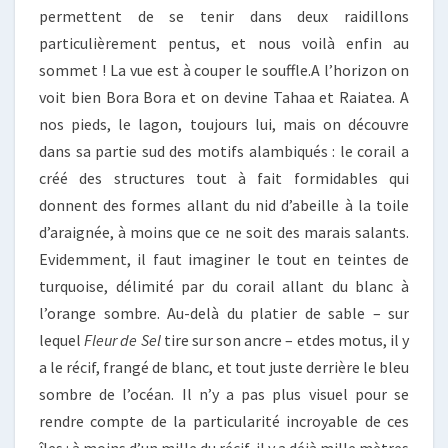
permettent de se tenir dans deux raidillons
particulièrement pentus, et nous voilà enfin au
sommet ! La vue est à couper le souffle.A l’horizon on
voit bien Bora Bora et on devine Tahaa et Raiatea. A
nos pieds, le lagon, toujours lui, mais on découvre
dans sa partie sud des motifs alambiqués : le corail a
créé des structures tout à fait formidables qui
donnent des formes allant du nid d’abeille à la toile
d’araignée, à moins que ce ne soit des marais salants.
Evidemment, il faut imaginer le tout en teintes de
turquoise, délimité par du corail allant du blanc à
l’orange sombre. Au-delà du platier de sable – sur
lequel
Fleur de Sel
tire sur son ancre – etdes motus, il y
a le récif, frangé de blanc, et tout juste derrière le bleu
sombre de l’océan. Il n’y a pas plus visuel pour se
rendre compte de la particularité incroyable de ces
îles : à moins d’un mille du récif, il y a déjà mille mètres