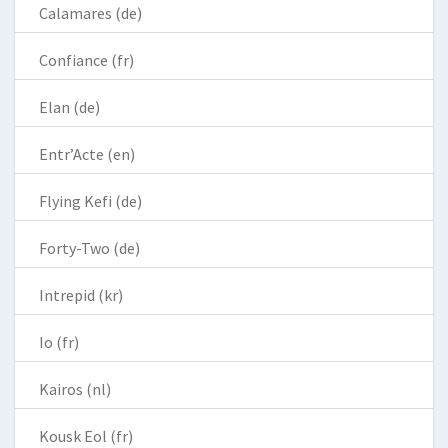
Calamares (de)
Confiance (fr)
Elan (de)
Entr’Acte (en)
Flying Kefi (de)
Forty-Two (de)
Intrepid (kr)
Io (fr)
Kairos (nl)
Kousk Eol (fr)