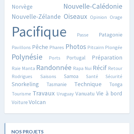
Nouvelle-Calédonie
Norvège
Oiseaux
Nouvelle-Zélande
Opinion
Orage
Pacifique
Patagonie
Passe
Photos
Pêche
Pavillons
Phares
Pitcairn
Plongée
Polynésie
Préparation
Portugal
Ports
Randonnée
Récif
Raie Manta
Rapa Nui
Retour
Samoa
Rodrigues
Saisons
Santé
Sécurité
Snorkeling
Technique
Tasmanie
Tonga
Travaux
Vie à bord
Vanuatu
Tourisme
Uruguay
Volcan
Voiture
NOS PROJETS