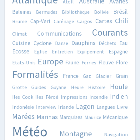
Australie
Avaries
Atoll
Brésil
Baleines
Bermudes
Bibliothèque
Bolivie
Chili
Cartes
Cap-Vert
Brume
Carénage
Cargos
Courants
Communications
Climat
Dauphins
Cuisine
Cyclone
Eau
Danse
Déchets
Ecosse
Espagne
Eglise
Entretien
Equipement
Europe
Fleuve
Faune
Flore
Etats-Unis
Ferries
Formalités
France
Grain
Gaz
Glacier
Houle
Grotte
Guides
Guyane
Heure
Histoire
Indien
Iles Cook
Iles Féroé
Impressions
Incendie
Lagon
Livre
Indonésie
Interview
Irlande
Langues
Marées
Marinas
Marquises
Mécanique
Maurice
Météo
Montagne
Navigation