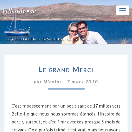
belle-isle • eu
Togg
Navi
le journal de Fleur de Sel autour du monde
LE
Le grand Merci
GRAND
MERCI
par
Nicolas
|
7 mars 2010
C’est modestement par un petit saut de 17 milles vers
Belle-Ile que nous nous sommes élancés. Histoire de
partir, surtout, et d’en finir avec ces presque 5 mois de
travaux. On a parfois trimé, c’est vrai, mais nous avons