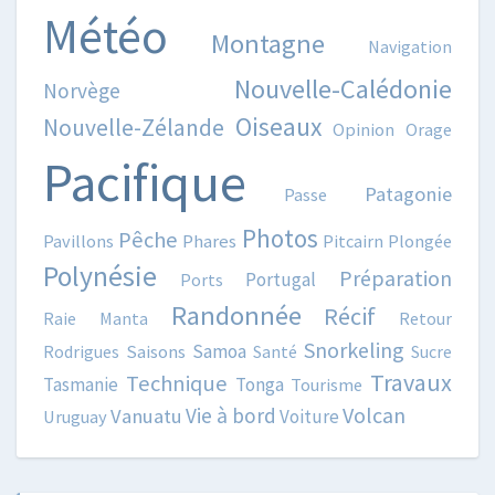
Météo
Montagne
Navigation
Nouvelle-Calédonie
Norvège
Oiseaux
Nouvelle-Zélande
Opinion
Orage
Pacifique
Patagonie
Passe
Photos
Pêche
Pavillons
Phares
Pitcairn
Plongée
Polynésie
Préparation
Portugal
Ports
Randonnée
Récif
Raie Manta
Retour
Snorkeling
Samoa
Rodrigues
Saisons
Santé
Sucre
Travaux
Technique
Tasmanie
Tonga
Tourisme
Volcan
Vie à bord
Vanuatu
Voiture
Uruguay