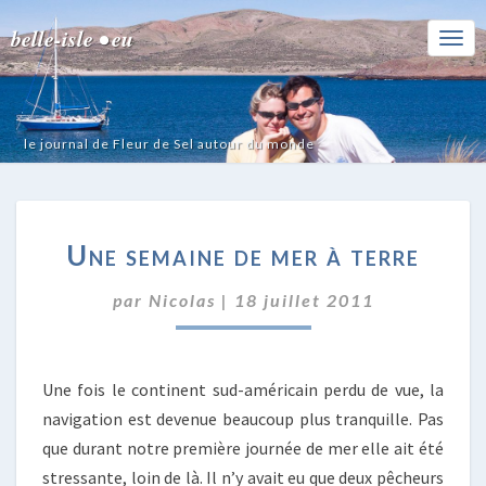
belle-isle • eu
Togg
Navi
le journal de Fleur de Sel autour du monde
UNE
Une semaine de mer à terre
SEMAINE
DE
par
Nicolas
|
18 juillet 2011
MER
À
TERRE
Une fois le continent sud-américain perdu de vue, la
navigation est devenue beaucoup plus tranquille. Pas
que durant notre première journée de mer elle ait été
stressante, loin de là. Il n’y avait eu que deux pêcheurs