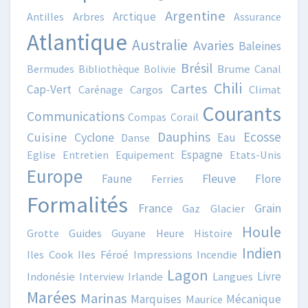
Argentine
Arctique
Antilles
Arbres
Assurance
Atlantique
Australie
Avaries
Baleines
Brésil
Bermudes
Bibliothèque
Bolivie
Brume
Canal
Chili
Cartes
Cap-Vert
Carénage
Cargos
Climat
Courants
Communications
Compas
Corail
Dauphins
Ecosse
Cuisine
Cyclone
Eau
Danse
Espagne
Eglise
Entretien
Equipement
Etats-Unis
Europe
Fleuve
Faune
Flore
Ferries
Formalités
France
Grain
Gaz
Glacier
Houle
Grotte
Guides
Guyane
Heure
Histoire
Indien
Iles Cook
Iles Féroé
Impressions
Incendie
Lagon
Livre
Indonésie
Interview
Irlande
Langues
Marées
Marinas
Marquises
Mécanique
Maurice