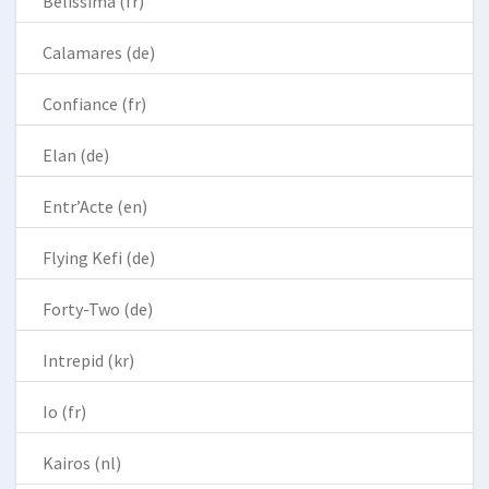
Belissima (fr)
Calamares (de)
Confiance (fr)
Elan (de)
Entr’Acte (en)
Flying Kefi (de)
Forty-Two (de)
Intrepid (kr)
Io (fr)
Kairos (nl)