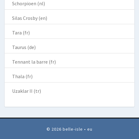
Schorpioen (nl)
Silas Crosby (en)
Tara (fr)
Taurus (de)
Tennant la barre (fr)
Thala (fr)
Uzaklar II (tr)
© 2026 belle-isle • eu