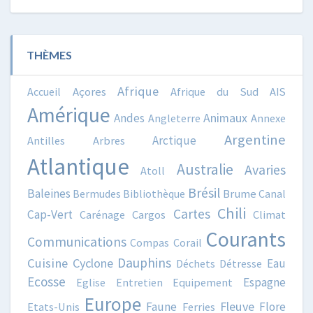
THÈMES
Afrique
Accueil
Açores
Afrique du Sud
AIS
Amérique
Animaux
Andes
Angleterre
Annexe
Argentine
Arctique
Antilles
Arbres
Atlantique
Australie
Avaries
Atoll
Brésil
Baleines
Bermudes
Bibliothèque
Brume
Canal
Chili
Cartes
Cap-Vert
Carénage
Cargos
Climat
Courants
Communications
Compas
Corail
Dauphins
Cuisine
Cyclone
Eau
Déchets
Détresse
Ecosse
Espagne
Eglise
Entretien
Equipement
Europe
Fleuve
Faune
Flore
Etats-Unis
Ferries