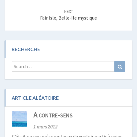
NEXT
Fair Isle, Belle-Ile mystique
RECHERCHE
Search
Search
for:
ARTICLE ALÉATOIRE
A contre-sens
1 mars 2012
C’était un peu présomptueux de vouloir partir à peine