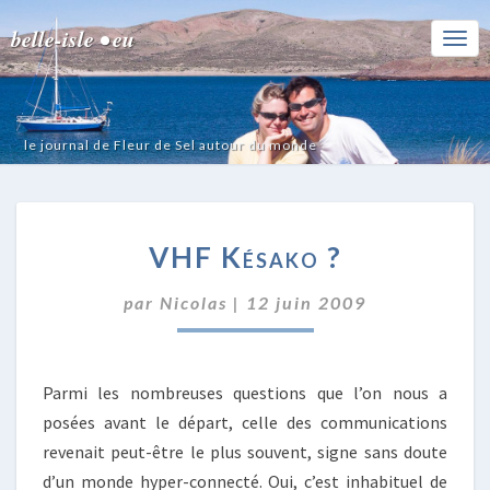
belle-isle • eu
Togg
Navi
le journal de Fleur de Sel autour du monde
VHF
VHF Késako ?
KÉSAKO
?
par
Nicolas
|
12 juin 2009
Parmi les nombreuses questions que l’on nous a
posées avant le départ, celle des communications
revenait peut-être le plus souvent, signe sans doute
d’un monde hyper-connecté. Oui, c’est inhabituel de