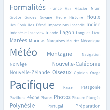
Formalités
France
Grain
Gaz
Glacier
Houle
Grotte
Guides
Guyane
Heure
Histoire
Indien
Iles Cook
Iles Féroé
Impressions
Incendie
Lagon
Livre
Indonésie
Interview
Irlande
Langues
Marées
Marinas
Marquises
Mécanique
Maurice
Météo
Montagne
Navigation
Nouvelle-Calédonie
Norvège
Oiseaux
Nouvelle-Zélande
Opinion
Orage
Pacifique
Patagonie
Passe
Photos
Pêche
Pavillons
Phares
Pitcairn
Plongée
Polynésie
Préparation
Portugal