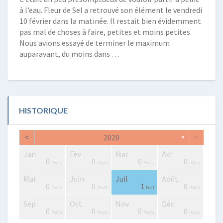
à l’eau. Fleur de Sel a retrouvé son élément le vendredi
10 février dans la matinée. Il restait bien évidemment
pas mal de choses à faire, petites et moins petites.
Nous avions essayé de terminer le maximum
auparavant, du moins dans …
HISTORIQUE
<
>
2020
▼
Jan
Fév
Mar
Avr
2
0
0
2
2
3
2
0
1
1
0
0
0
0
Posts
Posts
Posts
Posts
Posts
Posts
Posts
Posts
Post
Post
Posts
Posts
Posts
Posts
Mai
Juin
Juil
Août
0
4
4
0
2
3
4
2
3
1
0
0
1
0
Posts
Posts
Posts
Posts
Posts
Posts
Posts
Posts
Posts
Post
Posts
Posts
Post
Posts
Sep
Oct
Nov
Déc
0
0
2
3
0
0
4
3
3
0
0
0
0
0
Posts
Posts
Posts
Posts
Posts
Posts
Posts
Posts
Posts
Posts
Posts
Posts
Posts
Posts