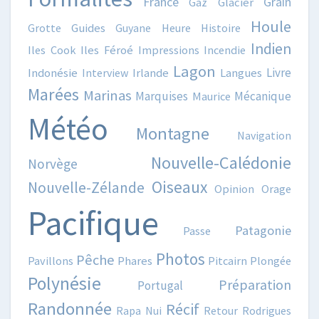
France
Grain
Gaz
Glacier
Houle
Grotte
Guides
Guyane
Heure
Histoire
Indien
Iles Cook
Iles Féroé
Impressions
Incendie
Lagon
Livre
Indonésie
Interview
Irlande
Langues
Marées
Marinas
Marquises
Mécanique
Maurice
Météo
Montagne
Navigation
Nouvelle-Calédonie
Norvège
Oiseaux
Nouvelle-Zélande
Opinion
Orage
Pacifique
Patagonie
Passe
Photos
Pêche
Pavillons
Phares
Pitcairn
Plongée
Polynésie
Préparation
Portugal
Randonnée
Récif
Rapa Nui
Retour
Rodrigues