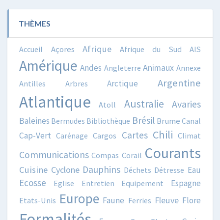
THÈMES
Afrique
Accueil
Açores
Afrique du Sud
AIS
Amérique
Animaux
Andes
Angleterre
Annexe
Argentine
Arctique
Antilles
Arbres
Atlantique
Australie
Avaries
Atoll
Brésil
Baleines
Bermudes
Bibliothèque
Brume
Canal
Chili
Cartes
Cap-Vert
Carénage
Cargos
Climat
Courants
Communications
Compas
Corail
Dauphins
Cuisine
Cyclone
Eau
Déchets
Détresse
Ecosse
Espagne
Eglise
Entretien
Equipement
Europe
Fleuve
Faune
Flore
Etats-Unis
Ferries
Formalités