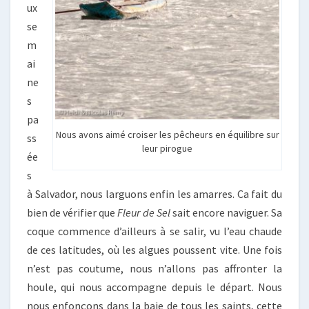
ux
se
m
ai
ne
s
pa
Nous avons aimé croiser les pêcheurs en équilibre sur
ss
leur pirogue
ée
s
à Salvador, nous larguons enfin les amarres. Ca fait du
bien de vérifier que
Fleur de Sel
sait encore naviguer. Sa
coque commence d’ailleurs à se salir, vu l’eau chaude
de ces latitudes, où les algues poussent vite. Une fois
n’est pas coutume, nous n’allons pas affronter la
houle, qui nous accompagne depuis le départ. Nous
nous enfonçons dans la baie de tous les saints, cette