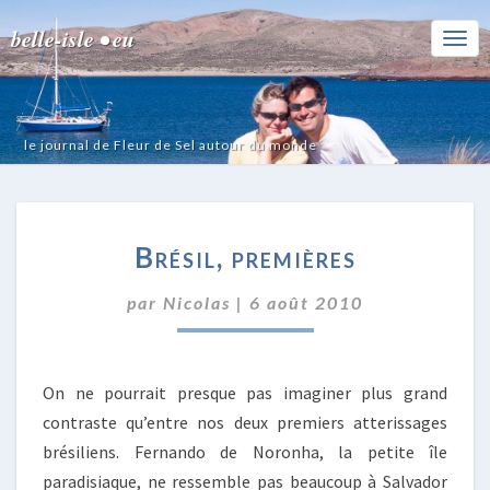
belle-isle • eu
Togg
Navi
le journal de Fleur de Sel autour du monde
BRÉSIL,
Brésil, premières
PREMIÈRES
par
Nicolas
|
6 août 2010
On ne pourrait presque pas imaginer plus grand
contraste qu’entre nos deux premiers atterissages
brésiliens. Fernando de Noronha, la petite île
paradisiaque, ne ressemble pas beaucoup à Salvador