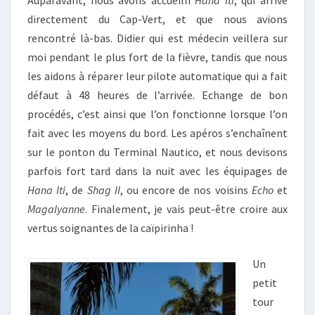
Auparavant, nous avons accueilli
Hana Iti
, qui arrive
directement du Cap-Vert, et que nous avions
rencontré là-bas. Didier qui est médecin veillera sur
moi pendant le plus fort de la fièvre, tandis que nous
les aidons à réparer leur pilote automatique qui a fait
défaut à 48 heures de l’arrivée. Echange de bon
procédés, c’est ainsi que l’on fonctionne lorsque l’on
fait avec les moyens du bord. Les apéros s’enchaînent
sur le ponton du Terminal Nautico, et nous devisons
parfois fort tard dans la nuit avec les équipages de
Hana Iti
, de
Shag II
, ou encore de nos voisins
Echo
et
Magalyanne
. Finalement, je vais peut-être croire aux
vertus soignantes de la caïpirinha !
Un
petit
tour