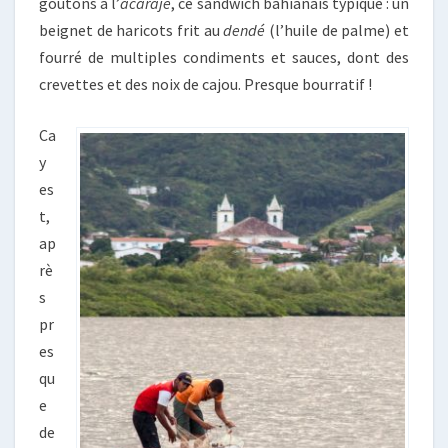
goûtons à l’
acarajé
, ce sandwich bahianais typique : un
beignet de haricots frit au
dendé
(l’huile de palme) et
fourré de multiples condiments et sauces, dont des
crevettes et des noix de cajou. Presque bourratif !
Ca
y
es
t,
ap
rè
s
pr
es
qu
e
de