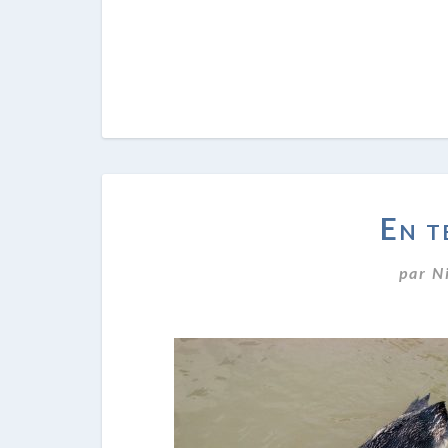
En t
par
N