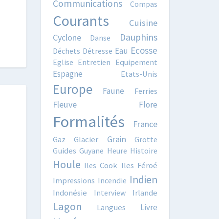
Communications
Compas
Courants
Cuisine
Dauphins
Cyclone
Danse
Ecosse
Eau
Déchets
Détresse
Eglise
Entretien
Equipement
Espagne
Etats-Unis
Europe
Faune
Ferries
Fleuve
Flore
Formalités
France
Grain
Gaz
Glacier
Grotte
Guides
Guyane
Heure
Histoire
Houle
Iles Cook
Iles Féroé
Indien
Impressions
Incendie
Indonésie
Interview
Irlande
Lagon
Livre
Langues