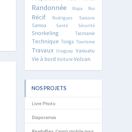
Randonnée
Rapa Nui
Récif
Rodrigues
Saisons
Samoa
Santé
Sécurité
Snorkeling
Tasmanie
Technique
Tonga
Tourisme
Travaux
Vanuatu
Uruguay
Volcan
Vie à bord
Voiture
NOS PROJETS
Livre Photo
Diaporamas
Ready4Sea, l’appli mobile pour