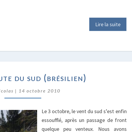
Lire la suite
SUR
ute du sud (brésilien)
LA
ROUTE
icolas
|
14 octobre 2010
DU
SUD
(BRÉSILIEN)
Le 3 octobre, le vent du sud s’est enfin
essoufflé, après un passage de front
quelque peu venteux. Nous avons