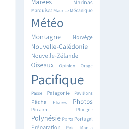
Marées
Marinas
Marquises
Mécanique
Maurice
Météo
Montagne
Norvège
Nouvelle-Calédonie
Nouvelle-Zélande
Oiseaux
Opinion
Orage
Pacifique
Patagonie
Passe
Pavillons
Photos
Pêche
Phares
Pitcairn
Plongée
Polynésie
Portugal
Ports
Préparation
Raie Manta