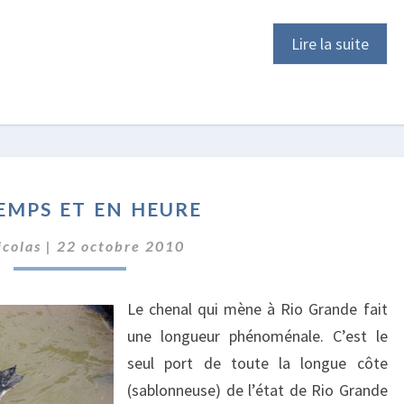
Lire la suite
EN
emps et en heure
TEMPS
ET
icolas
|
22 octobre 2010
EN
HEURE
Le chenal qui mène à Rio Grande fait
une longueur phénoménale. C’est le
seul port de toute la longue côte
(sablonneuse) de l’état de Rio Grande