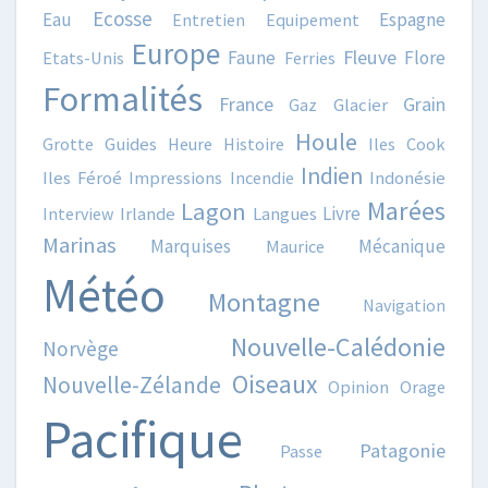
Ecosse
Eau
Espagne
Entretien
Equipement
Europe
Fleuve
Faune
Flore
Etats-Unis
Ferries
Formalités
France
Grain
Gaz
Glacier
Houle
Grotte
Guides
Heure
Histoire
Iles Cook
Indien
Iles Féroé
Impressions
Incendie
Indonésie
Marées
Lagon
Livre
Interview
Irlande
Langues
Marinas
Marquises
Mécanique
Maurice
Météo
Montagne
Navigation
Nouvelle-Calédonie
Norvège
Oiseaux
Nouvelle-Zélande
Opinion
Orage
Pacifique
Patagonie
Passe