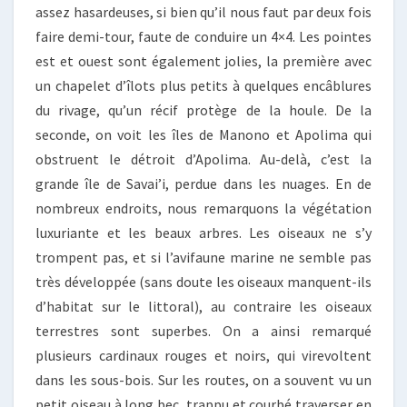
assez hasardeuses, si bien qu’il nous faut par deux fois
faire demi-tour, faute de conduire un 4×4. Les pointes
est et ouest sont également jolies, la première avec
un chapelet d’îlots plus petits à quelques encâblures
du rivage, qu’un récif protège de la houle. De la
seconde, on voit les îles de Manono et Apolima qui
obstruent le détroit d’Apolima. Au-delà, c’est la
grande île de Savai’i, perdue dans les nuages. En de
nombreux endroits, nous remarquons la végétation
luxuriante et les beaux arbres. Les oiseaux ne s’y
trompent pas, et si l’avifaune marine ne semble pas
très développée (sans doute les oiseaux manquent-ils
d’habitat sur le littoral), au contraire les oiseaux
terrestres sont superbes. On a ainsi remarqué
plusieurs cardinaux rouges et noirs, qui virevoltent
dans les sous-bois. Sur les routes, on a souvent vu un
petit oiseau à long bec, trappu et courbé traverser en