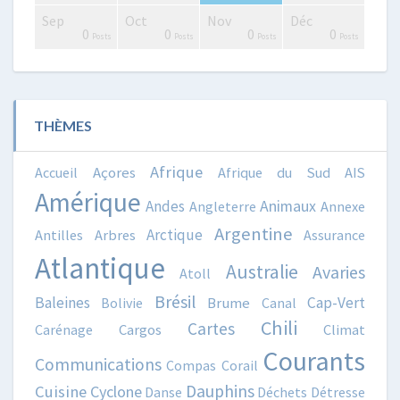
Sep
Oct
Nov
Déc
0
0
2
3
0
0
4
3
3
0
0
0
0
0
Posts
Posts
Posts
Posts
Posts
Posts
Posts
Posts
Posts
Posts
Posts
Posts
Posts
Posts
THÈMES
Afrique
Accueil
Açores
Afrique du Sud
AIS
Amérique
Animaux
Andes
Angleterre
Annexe
Argentine
Arctique
Antilles
Arbres
Assurance
Atlantique
Australie
Avaries
Atoll
Brésil
Baleines
Cap-Vert
Bolivie
Brume
Canal
Chili
Cartes
Carénage
Cargos
Climat
Courants
Communications
Compas
Corail
Dauphins
Cuisine
Cyclone
Danse
Déchets
Détresse