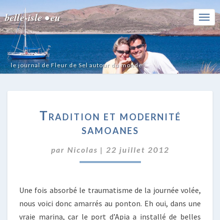
belle-isle • eu
Togg
Navi
le journal de Fleur de Sel autour du monde
TRADITION
Tradition et modernité
ET
MODERNITÉ
samoanes
SAMOANES
par
Nicolas
|
22 juillet 2012
Une fois absorbé le traumatisme de la journée volée,
nous voici donc amarrés au ponton. Eh oui, dans une
vraie marina, car le port d’Apia a installé de belles