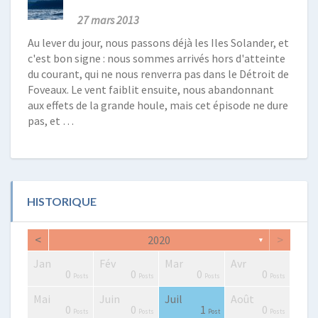
27 mars 2013
Au lever du jour, nous passons déjà les Iles Solander, et
c'est bon signe : nous sommes arrivés hors d'atteinte
du courant, qui ne nous renverra pas dans le Détroit de
Foveaux. Le vent faiblit ensuite, nous abandonnant
aux effets de la grande houle, mais cet épisode ne dure
pas, et …
HISTORIQUE
<
>
2020
▼
Jan
Fév
Mar
Avr
2
0
0
2
2
3
2
0
1
1
0
0
0
0
Posts
Posts
Posts
Posts
Posts
Posts
Posts
Posts
Post
Post
Posts
Posts
Posts
Posts
Mai
Juin
Juil
Août
0
4
4
0
2
3
4
2
3
1
0
0
1
0
Posts
Posts
Posts
Posts
Posts
Posts
Posts
Posts
Posts
Post
Posts
Posts
Post
Posts