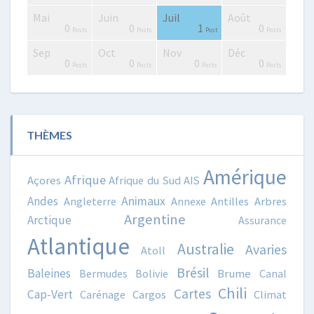
Mai
Juin
Juil
Août
0
4
4
0
2
3
4
2
3
1
0
0
1
0
Posts
Posts
Posts
Posts
Posts
Posts
Posts
Posts
Posts
Post
Posts
Posts
Post
Posts
Sep
Oct
Nov
Déc
0
0
2
3
0
0
4
3
3
0
0
0
0
0
Posts
Posts
Posts
Posts
Posts
Posts
Posts
Posts
Posts
Posts
Posts
Posts
Posts
Posts
THÈMES
Amérique
Afrique
Açores
Afrique du Sud
AIS
Animaux
Andes
Angleterre
Annexe
Antilles
Arbres
Argentine
Arctique
Assurance
Atlantique
Australie
Avaries
Atoll
Brésil
Baleines
Bermudes
Bolivie
Brume
Canal
Chili
Cartes
Cap-Vert
Carénage
Cargos
Climat