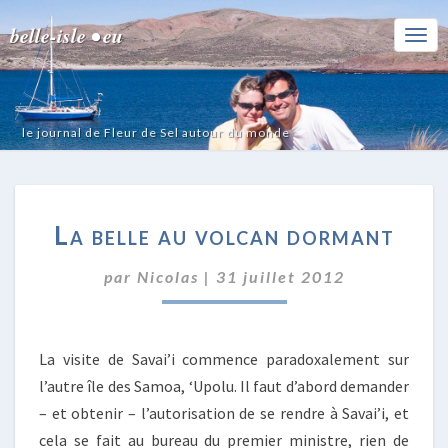
belle-isle • eu
Togg
Navi
le journal de Fleur de Sel autour du monde
LA
La belle au volcan dormant
BELLE
AU
par
Nicolas
|
31 juillet 2012
VOLCAN
DORMANT
La visite de Savai’i commence paradoxalement sur
l’autre île des Samoa, ‘Upolu. Il faut d’abord demander
– et obtenir – l’autorisation de se rendre à Savai’i, et
cela se fait au bureau du premier ministre, rien de