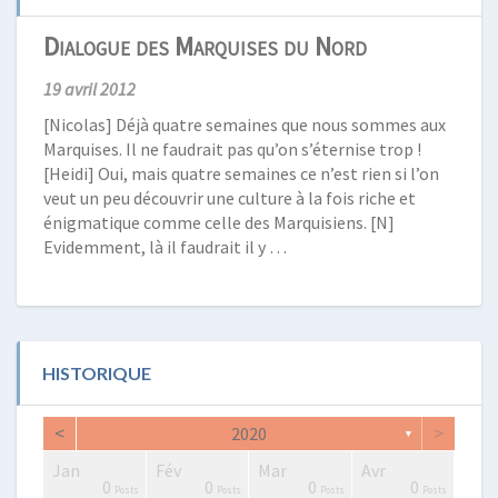
Dialogue des Marquises du Nord
19 avril 2012
[Nicolas] Déjà quatre semaines que nous sommes aux
Marquises. Il ne faudrait pas qu’on s’éternise trop !
[Heidi] Oui, mais quatre semaines ce n’est rien si l’on
veut un peu découvrir une culture à la fois riche et
énigmatique comme celle des Marquisiens. [N]
Evidemment, là il faudrait il y …
HISTORIQUE
<
>
2020
▼
Jan
Fév
Mar
Avr
2
0
0
2
2
3
2
0
1
1
0
0
0
0
Posts
Posts
Posts
Posts
Posts
Posts
Posts
Posts
Post
Post
Posts
Posts
Posts
Posts