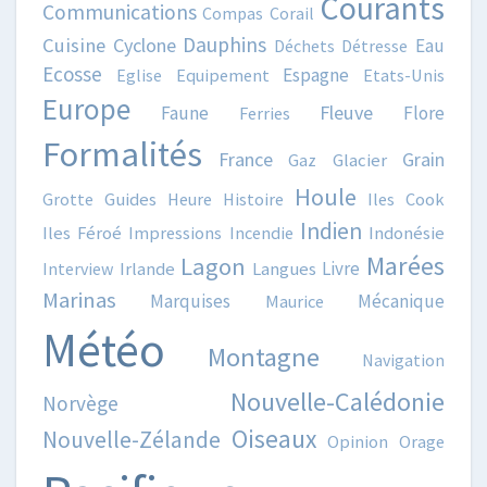
Courants
Communications
Compas
Corail
Dauphins
Cuisine
Cyclone
Eau
Déchets
Détresse
Ecosse
Espagne
Eglise
Equipement
Etats-Unis
Europe
Fleuve
Faune
Flore
Ferries
Formalités
France
Grain
Gaz
Glacier
Houle
Grotte
Guides
Heure
Histoire
Iles Cook
Indien
Iles Féroé
Impressions
Incendie
Indonésie
Marées
Lagon
Livre
Interview
Irlande
Langues
Marinas
Marquises
Mécanique
Maurice
Météo
Montagne
Navigation
Nouvelle-Calédonie
Norvège
Oiseaux
Nouvelle-Zélande
Opinion
Orage