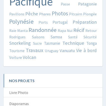
Pacifique
Patagonie
Passe
Photos
Pêche
Pavillons
Phares
Pitcairn
Plongée
Polynésie
Préparation
Portugal
Ports
Randonnée
Récif
Raie Manta
Rapa Nui
Retour
Samoa
Rodrigues
Saisons
Santé
Sécurité
Snorkeling
Technique
Tasmanie
Tonga
Sucre
Travaux
Vie à bord
Vanuatu
Tourisme
Uruguay
Volcan
Voiture
NOS PROJETS
Livre Photo
Diaporamas