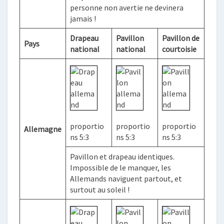
personne non avertie ne devinera
jamais !
Drapeau
Pavillon
Pavillon de
Pays
national
national
courtoisie
proportio
proportio
proportio
Allemagne
ns 5:3
ns 5:3
ns 5:3
Pavillon et drapeau identiques.
Impossible de le manquer, les
Allemands naviguent partout, et
surtout au soleil !