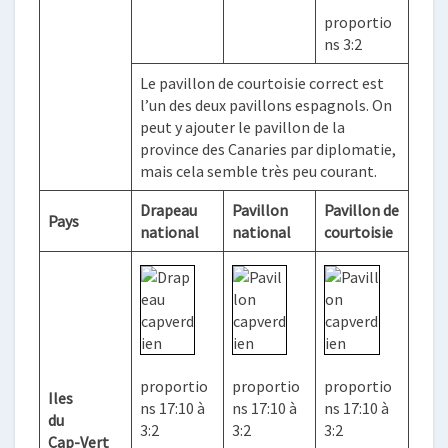
proportio
ns 3:2
Le pavillon de courtoisie correct est
l’un des deux pavillons espagnols. On
peut y ajouter le pavillon de la
province des Canaries par diplomatie,
mais cela semble très peu courant.
Drapeau
Pavillon
Pavillon de
Pays
national
national
courtoisie
proportio
proportio
proportio
Iles
ns 17:10 à
ns 17:10 à
ns 17:10 à
du
3:2
3:2
3:2
Cap-Vert