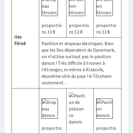
proportio
proportio
proportio
ns 11:8
ns 11:8
ns 11:8
Iles
Féroé
Pavillon et drapeau identiques. Bien
que les îles dépendent du Danemark,
on n’utilise surtout pas le pavillon
danois ! Très difficile à trouver à
l’étranger, ni même à Klaksvík,
deuxième ville du pays ! A Tórshavn
seulement…
proportio
proportio