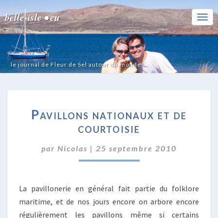
belle-isle • eu
Togg
Navi
le journal de Fleur de Sel autour du monde
PAVILLONS
Pavillons nationaux et de
NATIONAUX
ET
courtoisie
DE
COURTOISIE
par
Nicolas
|
25 septembre 2010
La pavillonerie en général fait partie du folklore
maritime, et de nos jours encore on arbore encore
régulièrement les pavillons même si certains