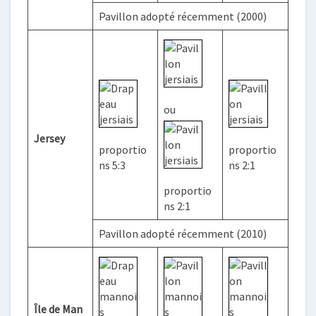
Pavillon adopté récemment (2000)
ou
Jersey
proportio
proportio
ns 5:3
ns 2:1
proportio
ns 2:1
Pavillon adopté récemment (2010)
Île de Man