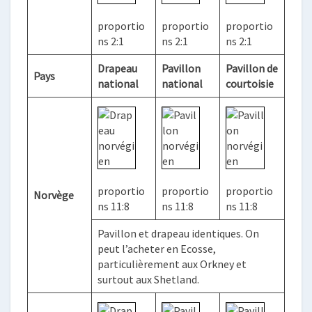
proportio
proportio
proportio
ns 2:1
ns 2:1
ns 2:1
Drapeau
Pavillon
Pavillon de
Pays
national
national
courtoisie
proportio
proportio
proportio
Norvège
ns 11:8
ns 11:8
ns 11:8
Pavillon et drapeau identiques. On
peut l’acheter en Ecosse,
particulièrement aux Orkney et
surtout aux Shetland.