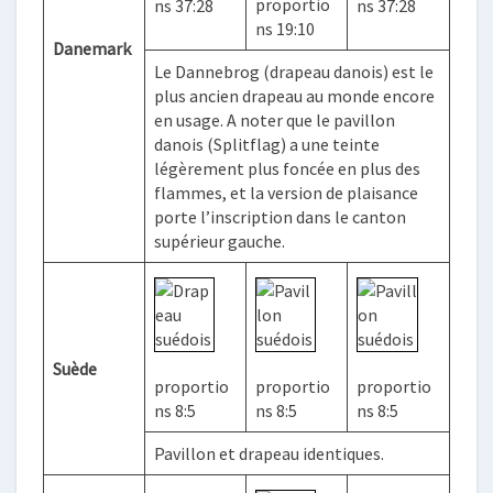
proportio
ns 37:28
ns 37:28
ns 19:10
Danemark
Le Dannebrog (drapeau danois) est le
plus ancien drapeau au monde encore
en usage. A noter que le pavillon
danois (Splitflag) a une teinte
légèrement plus foncée en plus des
flammes, et la version de plaisance
porte l’inscription dans le canton
supérieur gauche.
Suède
proportio
proportio
proportio
ns 8:5
ns 8:5
ns 8:5
Pavillon et drapeau identiques.