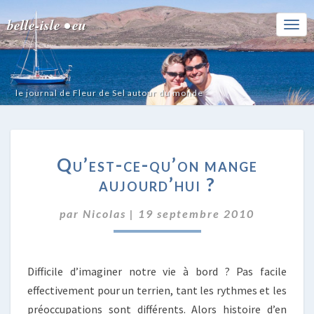
belle-isle • eu
Togg
Navi
le journal de Fleur de Sel autour du monde
QU’EST-
Qu’est-ce-qu’on mange
CE-
QU’ON
aujourd’hui ?
MANGE
AUJOURD’HUI ?
par
Nicolas
|
19 septembre 2010
Difficile d’imaginer notre vie à bord ? Pas facile
effectivement pour un terrien, tant les rythmes et les
préoccupations sont différents. Alors histoire d’en