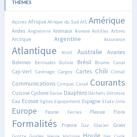
THÈMES
Amérique
Afrique
Açores
Afrique du Sud
AIS
Animaux
Andes
Angleterre
Annexe
Antilles
Arbres
Argentine
Arctique
Assurance
Atlantique
Australie
Avaries
Atoll
Brésil
Baleines
Bermudes
Bolivie
Brume
Canal
Chili
Cartes
Cap-Vert
Carénage
Cargos
Climat
Courants
Communications
Compas
Corail
Dauphins
Cuisine
Cyclone
Danse
Déchets
Détresse
Ecosse
Eau
Espagne
Eglise
Equipement
Etats-Unis
Europe
Fleuve
Faune
Flore
Ferries
Formalités
France
Grain
Gaz
Glacier
Houle
Grotte
Guides
Heure
Histoire
Iles Cook