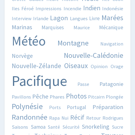
Indien
Iles Féroé
Impressions
Incendie
Indonésie
Marées
Lagon
Livre
Interview
Irlande
Langues
Marinas
Marquises
Mécanique
Maurice
Météo
Montagne
Navigation
Nouvelle-Calédonie
Norvège
Oiseaux
Nouvelle-Zélande
Opinion
Orage
Pacifique
Patagonie
Passe
Photos
Pêche
Pavillons
Phares
Pitcairn
Plongée
Polynésie
Préparation
Portugal
Ports
Randonnée
Récif
Rapa Nui
Retour
Rodrigues
Snorkeling
Samoa
Saisons
Santé
Sécurité
Sucre