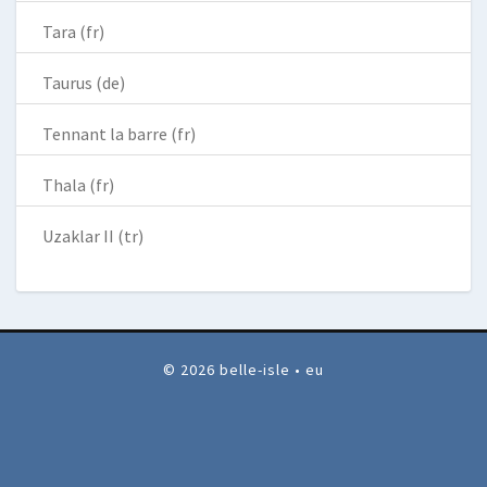
Tara (fr)
Taurus (de)
Tennant la barre (fr)
Thala (fr)
Uzaklar II (tr)
© 2026 belle-isle • eu