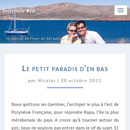
belle-isle • eu
Togg
Navi
le journal de Fleur de Sel autour du monde
LE
Le petit paradis d’en bas
PETIT
PARADIS
par
Nicolas
|
20 octobre 2011
D’EN
BAS
Nous quittons les Gambier, l’archipel le plus à l’est de
Polynésie Française, pour rejoindre Rapa, l’île la plus
méridionale du pays. A croire qu’à tourner autour du
pot, nous ne voulons pas entrer dans le vif du sujet. Et