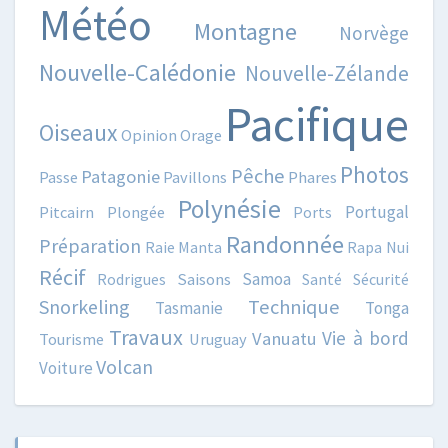
Météo
Montagne
Norvège
Nouvelle-Calédonie
Nouvelle-Zélande
Pacifique
Oiseaux
Opinion
Orage
Photos
Pêche
Patagonie
Passe
Pavillons
Phares
Polynésie
Portugal
Pitcairn
Plongée
Ports
Randonnée
Préparation
Raie Manta
Rapa Nui
Récif
Samoa
Rodrigues
Saisons
Santé
Sécurité
Snorkeling
Technique
Tasmanie
Tonga
Travaux
Vie à bord
Vanuatu
Tourisme
Uruguay
Volcan
Voiture