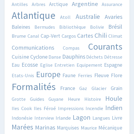
Argentine
Arctique
Antilles
Arbres
Assurance
Atlantique
Australie
Avaries
Atoll
Brésil
Baleines
Bermudes
Bibliothèque
Bolivie
Chili
Cartes
Cap-Vert
Brume
Canal
Cargos
Climat
Courants
Communications
Compas
Dauphins
Cuisine
Cyclone
Danse
Déchets
Détresse
Ecosse
Eau
Espagne
Eglise
Entretien
Equipement
Europe
Fleuve
Faune
Flore
Etats-Unis
Ferries
Formalités
France
Grain
Gaz
Glacier
Houle
Grotte
Guides
Guyane
Heure
Histoire
Indien
Iles Cook
Iles Féroé
Impressions
Incendie
Lagon
Livre
Indonésie
Interview
Irlande
Langues
Marées
Marinas
Marquises
Mécanique
Maurice