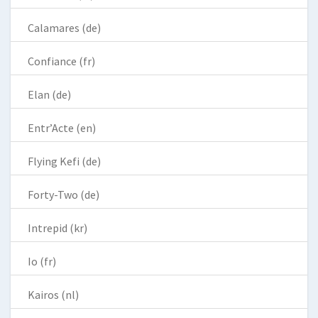
Calamares (de)
Confiance (fr)
Elan (de)
Entr’Acte (en)
Flying Kefi (de)
Forty-Two (de)
Intrepid (kr)
Io (fr)
Kairos (nl)