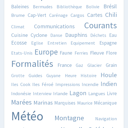
Brésil
Baleines
Bermudes
Bibliothèque
Bolivie
Chili
Cartes
Cap-Vert
Brume
Carénage
Cargos
Courants
Communications
Climat
Dauphins
Cuisine
Cyclone
Eau
Danse
Déchets
Ecosse
Espagne
Eglise
Entretien
Equipement
Europe
Fleuve
Faune
Flore
Etats-Unis
Ferries
Formalités
France
Grain
Gaz
Glacier
Houle
Grotte
Guides
Guyane
Heure
Histoire
Indien
Iles Cook
Iles Féroé
Impressions
Incendie
Lagon
Livre
Indonésie
Interview
Irlande
Langues
Marées
Marinas
Marquises
Mécanique
Maurice
Météo
Montagne
Navigation