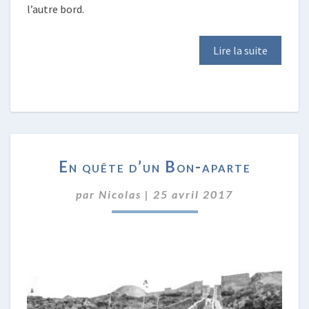
l’autre bord.
Lire la suite
EN
En quête d’un Bon-aparte
QUÊTE
D’UN
par
Nicolas
|
25 avril 2017
BON-
APARTE