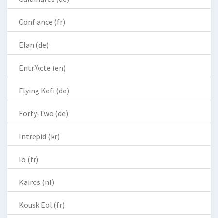
Confiance (fr)
Elan (de)
Entr’Acte (en)
Flying Kefi (de)
Forty-Two (de)
Intrepid (kr)
Io (fr)
Kairos (nl)
Kousk Eol (fr)