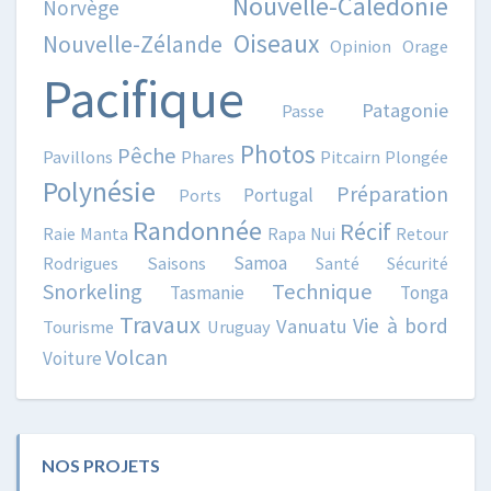
Nouvelle-Calédonie
Norvège
Oiseaux
Nouvelle-Zélande
Opinion
Orage
Pacifique
Patagonie
Passe
Photos
Pêche
Pavillons
Phares
Pitcairn
Plongée
Polynésie
Préparation
Portugal
Ports
Randonnée
Récif
Raie Manta
Rapa Nui
Retour
Samoa
Rodrigues
Saisons
Santé
Sécurité
Snorkeling
Technique
Tasmanie
Tonga
Travaux
Vie à bord
Vanuatu
Tourisme
Uruguay
Volcan
Voiture
NOS PROJETS