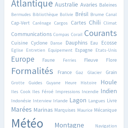
Atlantique
Australie
Avaries
Baleines
Brésil
Bermudes
Bibliothèque
Bolivie
Brume
Canal
Chili
Cartes
Cap-Vert
Carénage
Cargos
Climat
Courants
Communications
Compas
Corail
Dauphins
Ecosse
Cuisine
Cyclone
Eau
Danse
Espagne
Eglise
Entretien
Equipement
Etats-Unis
Europe
Fleuve
Faune
Flore
Ferries
Formalités
France
Grain
Gaz
Glacier
Houle
Grotte
Guides
Guyane
Heure
Histoire
Indien
Iles Cook
Iles Féroé
Impressions
Incendie
Lagon
Livre
Indonésie
Interview
Irlande
Langues
Marées
Marinas
Marquises
Mécanique
Maurice
Météo
Montagne
Navigation