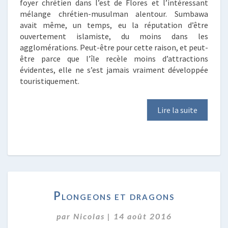
foyer chrétien dans l’est de Flores et l’intéressant
mélange chrétien-musulman alentour. Sumbawa
avait même, un temps, eu la réputation d’être
ouvertement islamiste, du moins dans les
agglomérations. Peut-être pour cette raison, et peut-
être parce que l’île recèle moins d’attractions
évidentes, elle ne s’est jamais vraiment développée
touristiquement.
Lire la suite
PLONGEONS
Plongeons et dragons
ET
DRAGONS
par
Nicolas
|
14 août 2016