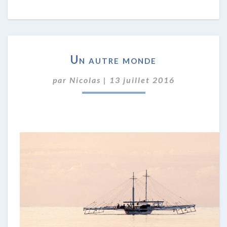
UN
Un autre monde
AUTRE
MONDE
par
Nicolas
|
13 juillet 2016