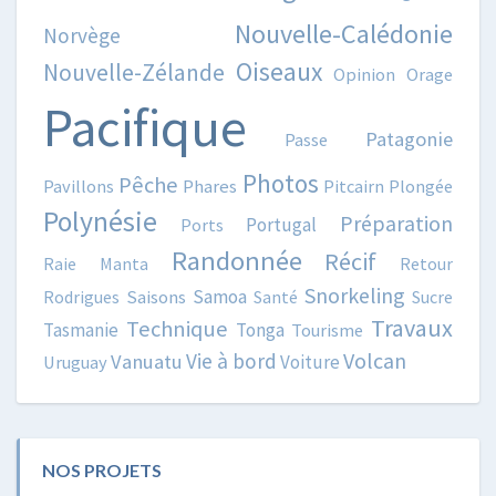
Nouvelle-Calédonie
Norvège
Oiseaux
Nouvelle-Zélande
Opinion
Orage
Pacifique
Patagonie
Passe
Photos
Pêche
Pavillons
Phares
Pitcairn
Plongée
Polynésie
Préparation
Portugal
Ports
Randonnée
Récif
Raie Manta
Retour
Snorkeling
Samoa
Rodrigues
Saisons
Santé
Sucre
Travaux
Technique
Tasmanie
Tonga
Tourisme
Volcan
Vie à bord
Vanuatu
Voiture
Uruguay
NOS PROJETS