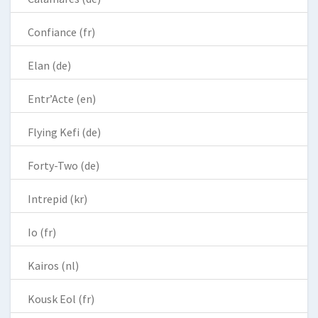
Confiance (fr)
Elan (de)
Entr’Acte (en)
Flying Kefi (de)
Forty-Two (de)
Intrepid (kr)
Io (fr)
Kairos (nl)
Kousk Eol (fr)