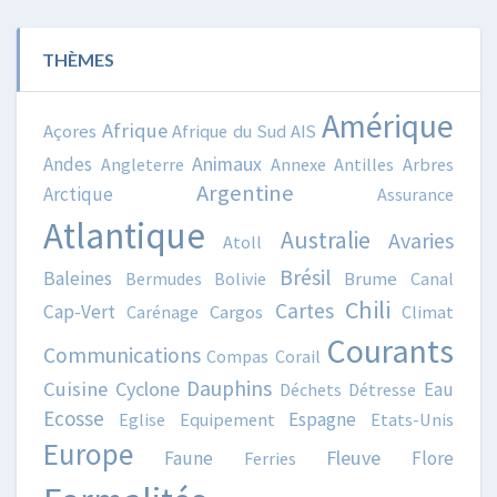
THÈMES
Amérique
Afrique
Açores
Afrique du Sud
AIS
Animaux
Andes
Angleterre
Annexe
Antilles
Arbres
Argentine
Arctique
Assurance
Atlantique
Australie
Avaries
Atoll
Brésil
Baleines
Bermudes
Bolivie
Brume
Canal
Chili
Cartes
Cap-Vert
Carénage
Cargos
Climat
Courants
Communications
Compas
Corail
Dauphins
Cuisine
Cyclone
Eau
Déchets
Détresse
Ecosse
Espagne
Eglise
Equipement
Etats-Unis
Europe
Fleuve
Faune
Flore
Ferries