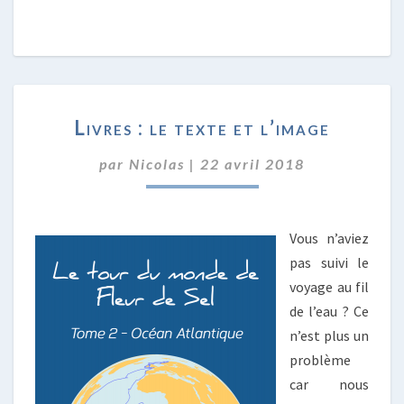
LIVRES
Livres : le texte et l’image
:
LE
par
Nicolas
|
22 avril 2018
TEXTE
ET
L’IMAGE
Vous n’aviez
pas suivi le
voyage au fil
de l’eau ? Ce
n’est plus un
problème
car nous