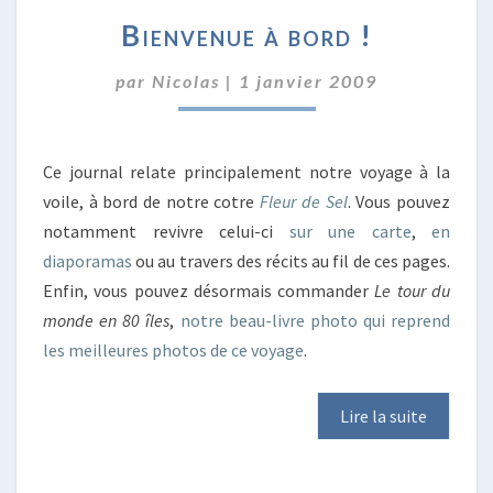
BIENVENUE
Bienvenue à bord !
À
BORD
par
Nicolas
|
1 janvier 2009
!
Ce journal relate principalement notre voyage à la
voile, à bord de notre cotre
Fleur de Sel
. Vous pouvez
notamment revivre celui-ci
sur une carte
,
en
diaporamas
ou au travers des récits au fil de ces pages.
Enfin, vous pouvez désormais commander
Le tour du
monde en 80 îles
,
notre beau-livre photo qui reprend
les meilleures photos de ce voyage
.
Lire la suite