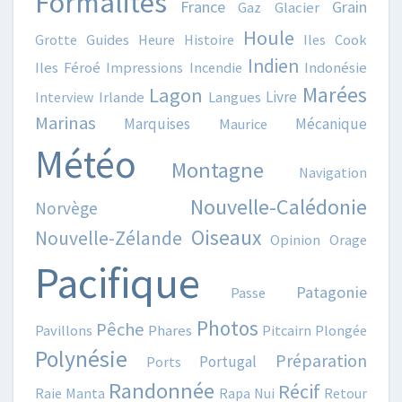
Formalités
France
Grain
Gaz
Glacier
Houle
Grotte
Guides
Heure
Histoire
Iles Cook
Indien
Iles Féroé
Impressions
Incendie
Indonésie
Marées
Lagon
Livre
Interview
Irlande
Langues
Marinas
Marquises
Mécanique
Maurice
Météo
Montagne
Navigation
Nouvelle-Calédonie
Norvège
Oiseaux
Nouvelle-Zélande
Opinion
Orage
Pacifique
Patagonie
Passe
Photos
Pêche
Pavillons
Phares
Pitcairn
Plongée
Polynésie
Préparation
Portugal
Ports
Randonnée
Récif
Raie Manta
Rapa Nui
Retour