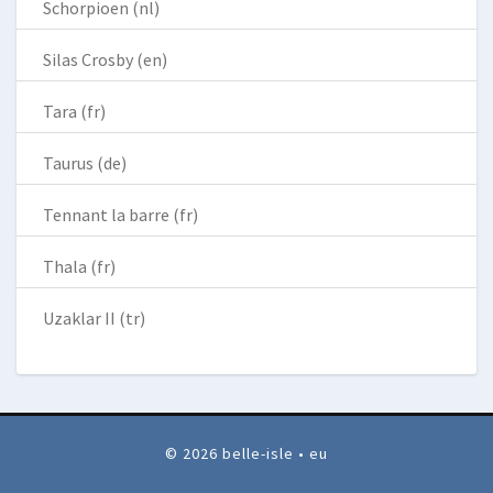
Schorpioen (nl)
Silas Crosby (en)
Tara (fr)
Taurus (de)
Tennant la barre (fr)
Thala (fr)
Uzaklar II (tr)
© 2026 belle-isle • eu