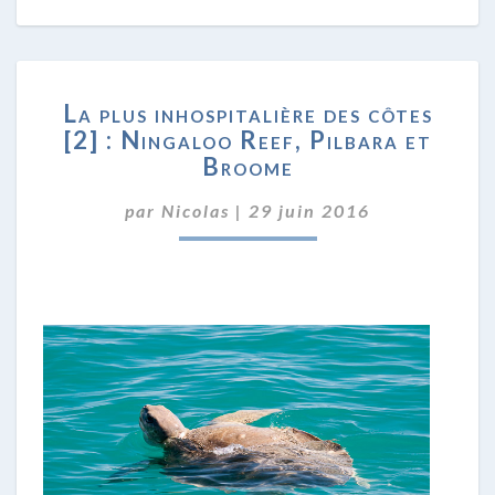
LA
La plus inhospitalière des côtes
PLUS
[2] : Ningaloo Reef, Pilbara et
INHOSPITALIÈRE
Broome
DES
CÔTES
par
Nicolas
|
[2]
29 juin 2016
:
NINGALOO
REEF,
PILBARA
ET
BROOME