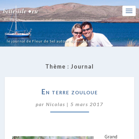
belle-isle • eu
Togg
Navi
le journal de Fleur de Sel autour du monde
Thème :
Journal
EN
En terre zouloue
TERRE
ZOULOUE
par
Nicolas
|
5 mars 2017
Grand