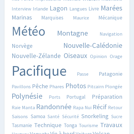
Marées
Lagon
Livre
Interview
Irlande
Langues
Marinas
Marquises
Mécanique
Maurice
Météo
Montagne
Navigation
Nouvelle-Calédonie
Norvège
Oiseaux
Nouvelle-Zélande
Opinion
Orage
Pacifique
Patagonie
Passe
Photos
Pêche
Pavillons
Phares
Pitcairn
Plongée
Polynésie
Préparation
Portugal
Ports
Randonnée
Récif
Raie Manta
Rapa Nui
Retour
Snorkeling
Samoa
Saisons
Santé
Sécurité
Sucre
Travaux
Technique
Tasmanie
Tonga
Tourisme
Volcan
Vie à bord
Vanuatu
Voiture
Uruguay