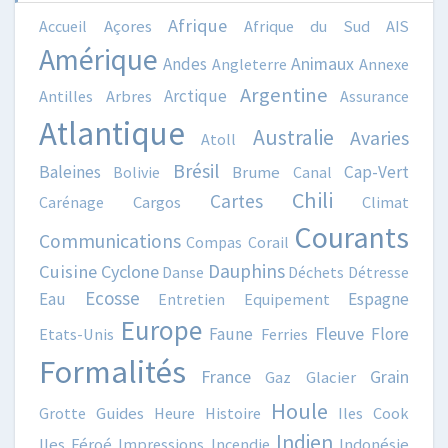
Afrique
Accueil
Açores
Afrique du Sud
AIS
Amérique
Animaux
Andes
Angleterre
Annexe
Argentine
Arctique
Antilles
Arbres
Assurance
Atlantique
Australie
Avaries
Atoll
Brésil
Baleines
Cap-Vert
Bolivie
Brume
Canal
Chili
Cartes
Carénage
Cargos
Climat
Courants
Communications
Compas
Corail
Dauphins
Cuisine
Cyclone
Danse
Déchets
Détresse
Ecosse
Eau
Espagne
Entretien
Equipement
Europe
Fleuve
Faune
Flore
Etats-Unis
Ferries
Formalités
France
Grain
Gaz
Glacier
Houle
Grotte
Guides
Heure
Histoire
Iles Cook
Indien
Iles Féroé
Impressions
Incendie
Indonésie