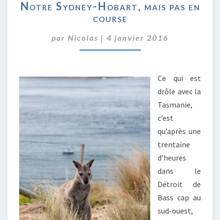
Notre Sydney-Hobart, mais pas en
SYDNEY-
course
HOBART,
MAIS
par
Nicolas
|
4 janvier 2016
PAS
EN
COURSE
Ce qui est
drôle avec la
Tasmanie,
c’est
qu’après une
trentaine
d’heures
dans le
Détroit de
Bass cap au
sud-ouest,