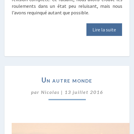
roulements dans un état peu reluisant, mais nous
l’avons requinqué autant que possible.
Lire la suite
UN
Un autre monde
AUTRE
MONDE
par
Nicolas
|
13 juillet 2016