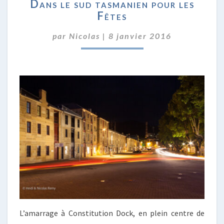
Dans le sud tasmanien pour les
LE
Fêtes
SUD
TASMANIEN
par
Nicolas
|
8 janvier 2016
POUR
LES
FÊTES
L’amarrage à Constitution Dock, en plein centre de