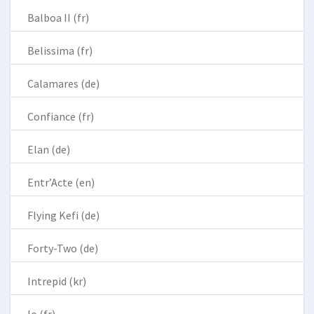
Balboa II (fr)
Belissima (fr)
Calamares (de)
Confiance (fr)
Elan (de)
Entr’Acte (en)
Flying Kefi (de)
Forty-Two (de)
Intrepid (kr)
Io (fr)