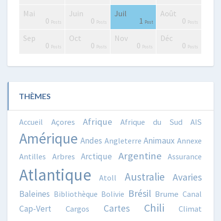
Mai
Juin
Juil
Août
0
4
4
0
2
3
4
2
3
1
0
0
1
0
Posts
Posts
Posts
Posts
Posts
Posts
Posts
Posts
Posts
Post
Posts
Posts
Post
Posts
Sep
Oct
Nov
Déc
0
0
2
3
0
0
4
3
3
0
0
0
0
0
Posts
Posts
Posts
Posts
Posts
Posts
Posts
Posts
Posts
Posts
Posts
Posts
Posts
Posts
THÈMES
Afrique
Accueil
Açores
Afrique du Sud
AIS
Amérique
Animaux
Andes
Angleterre
Annexe
Argentine
Arctique
Antilles
Arbres
Assurance
Atlantique
Australie
Avaries
Atoll
Brésil
Baleines
Bibliothèque
Bolivie
Brume
Canal
Chili
Cartes
Cap-Vert
Cargos
Climat