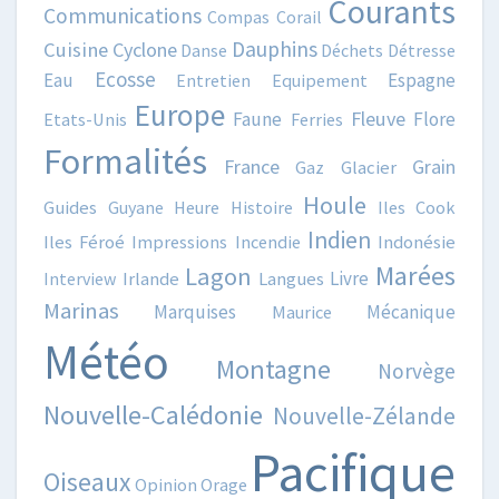
Courants
Communications
Compas
Corail
Dauphins
Cuisine
Cyclone
Danse
Déchets
Détresse
Ecosse
Eau
Espagne
Entretien
Equipement
Europe
Fleuve
Faune
Flore
Etats-Unis
Ferries
Formalités
France
Grain
Gaz
Glacier
Houle
Guides
Guyane
Heure
Histoire
Iles Cook
Indien
Iles Féroé
Impressions
Incendie
Indonésie
Marées
Lagon
Livre
Interview
Irlande
Langues
Marinas
Marquises
Mécanique
Maurice
Météo
Montagne
Norvège
Nouvelle-Calédonie
Nouvelle-Zélande
Pacifique
Oiseaux
Opinion
Orage