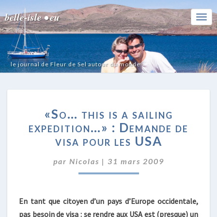
belle-isle • eu
Togg
Navi
le journal de Fleur de Sel autour du monde
«SO…
«So… this is a sailing
THIS
IS
expedition…» : Demande de
A
visa pour les USA
SAILING
EXPEDITION…»
par
Nicolas
|
31 mars 2009
:
DEMANDE
DE
VISA
En tant que citoyen d’un pays d’Europe occidentale,
POUR
pas besoin de visa : se rendre aux USA est (presque) un