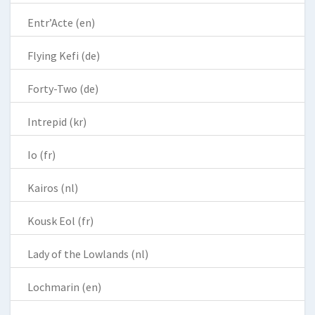
Entr’Acte (en)
Flying Kefi (de)
Forty-Two (de)
Intrepid (kr)
Io (fr)
Kairos (nl)
Kousk Eol (fr)
Lady of the Lowlands (nl)
Lochmarin (en)