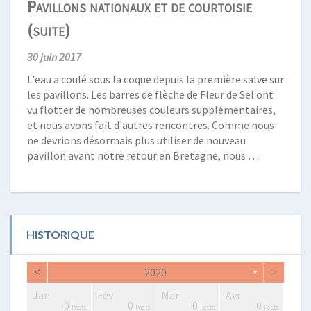
Pavillons nationaux et de courtoisie
(suite)
30 juin 2017
L'eau a coulé sous la coque depuis la première salve sur
les pavillons. Les barres de flèche de Fleur de Sel ont
vu flotter de nombreuses couleurs supplémentaires,
et nous avons fait d'autres rencontres. Comme nous
ne devrions désormais plus utiliser de nouveau
pavillon avant notre retour en Bretagne, nous …
HISTORIQUE
<
>
2020
▼
Jan
Fév
Mar
Avr
2
0
0
2
2
3
2
0
1
1
0
0
0
0
Posts
Posts
Posts
Posts
Posts
Posts
Posts
Posts
Post
Post
Posts
Posts
Posts
Posts