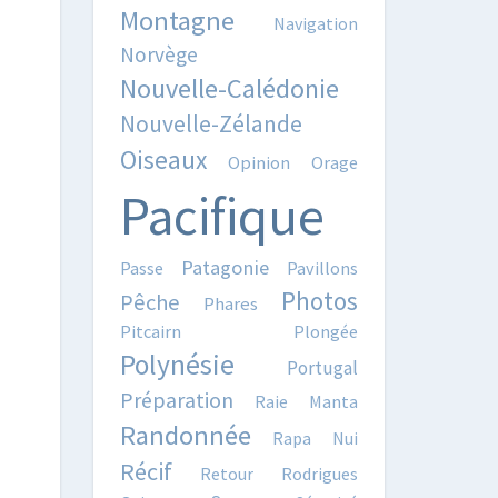
Montagne
Navigation
Norvège
Nouvelle-Calédonie
Nouvelle-Zélande
Oiseaux
Opinion
Orage
Pacifique
Patagonie
Passe
Pavillons
Photos
Pêche
Phares
Pitcairn
Plongée
Polynésie
Portugal
Préparation
Raie Manta
Randonnée
Rapa Nui
Récif
Retour
Rodrigues