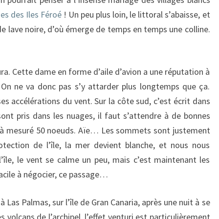
es des Iles Féroé
! Un peu plus loin, le littoral s’abaisse, et
 de lave noire, d’où émerge de temps en temps une colline.
ra. Cette dame en forme d’aile d’avion a une réputation à
s. On ne va donc pas s’y attarder plus longtemps que ça.
 accélérations du vent. Sur la côte sud, c’est écrit dans
nt pris dans les nuages, il faut s’attendre à de bonnes
déjà mesuré 50 noeuds. Aïe… Les sommets sont justement
otection de l’île, la mer devient blanche, et nous nous
île, le vent se calme un peu, mais c’est maintenant les
facile à négocier, ce passage…
 Las Palmas, sur l’île de Gran Canaria, après une nuit à se
les volcans de l’archipel, l’effet venturi est particulièrement