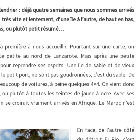
 calendrier : déjà quatre semaines que nous sommes arrivés
s très vite et lentement, d’une île à l’autre, de haut en bas,
ns, ou plutôt petit résumé…
la première à nous accueillir. Pourtant sur une carte, on
te petite au nord de Lanzarote. Mais après une petite
pour reprendre ses esprits. Une île de sable et de vieux
 le petit port, ne sont pas goudronnées, c’est du sable. De
beaucoup de voitures, à peine quelques 4×4. On vient donc
, ou plutôt à toutes les teintes de jaune à ocre. Avec ses
n se croirait vraiment arrivés en Afrique. Le Maroc n’est
En face, de l’autre côté
du détroit El Rio, c’est