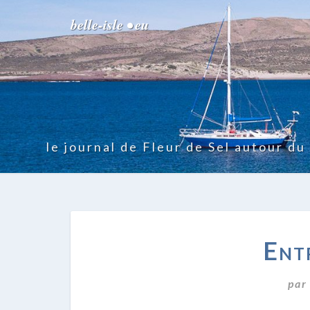
belle-isle • eu
le journal de Fleur de Sel autour d
Ent
pa