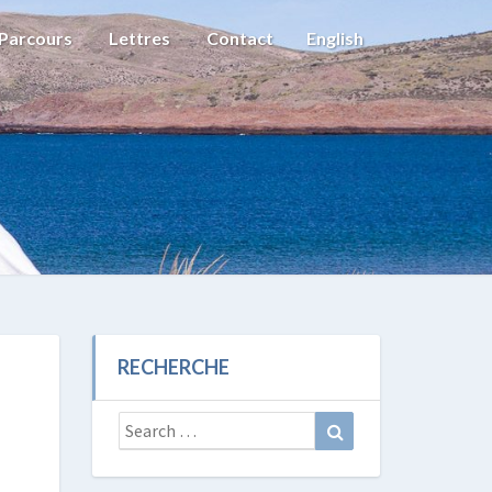
Parcours
Lettres
Contact
English
RECHERCHE
Search
Search
for: