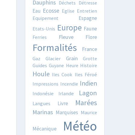
Dauphins
Déchets
Détresse
Ecosse
Eau
Eglise
Entretien
Espagne
Equipement
Europe
Faune
Etats-Unis
Fleuve
Flore
Ferries
Formalités
France
Grain
Gaz
Glacier
Grotte
Guides
Guyane
Heure
Histoire
Houle
Iles Cook
Iles Féroé
Indien
Impressions
Incendie
Lagon
Indonésie
Irlande
Marées
Livre
Langues
Marinas
Marquises
Maurice
Météo
Mécanique