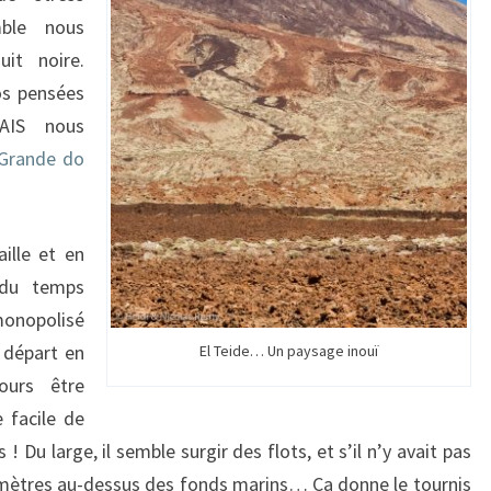
mble nous
it noire.
os pensées
’AIS nous
Grande do
aille et en
 du temps
monopolisé
e départ en
El Teide… Un paysage inouï
jours être
 facile de
 Du large, il semble surgir des flots, et s’il n’y avait pas
0 mètres au-dessus des fonds marins… Ca donne le tournis