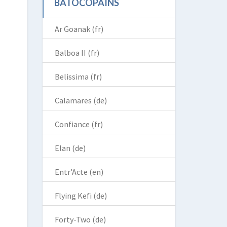
BATOCOPAINS
Ar Goanak (fr)
Balboa II (fr)
Belissima (fr)
Calamares (de)
Confiance (fr)
Elan (de)
Entr’Acte (en)
Flying Kefi (de)
Forty-Two (de)