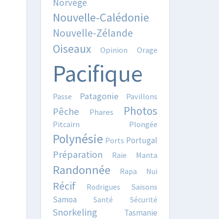
Norvège
Nouvelle-Calédonie
Nouvelle-Zélande
Oiseaux
Opinion
Orage
Pacifique
Patagonie
Passe
Pavillons
Photos
Pêche
Phares
Pitcairn
Plongée
Polynésie
Portugal
Ports
Préparation
Raie Manta
Randonnée
Rapa Nui
Récif
Rodrigues
Saisons
Samoa
Santé
Sécurité
Snorkeling
Tasmanie