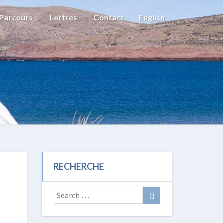
Parcours
Lettres
Contact
English
RECHERCHE
Search
Search
for: