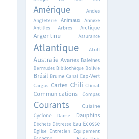
Amérique
Andes
Animaux
Angleterre
Annexe
Arctique
Antilles
Arbres
Argentine
Assurance
Atlantique
Atoll
Australie
Avaries
Baleines
Bermudes
Bibliothèque
Bolivie
Brésil
Cap-Vert
Brume
Canal
Chili
Cartes
Cargos
Climat
Communications
Compas
Courants
Cuisine
Dauphins
Cyclone
Danse
Ecosse
Eau
Déchets
Détresse
Eglise
Entretien
Equipement
Espagne
Etats-Unis