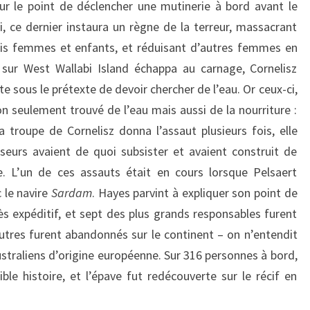
ur le point de déclencher une mutinerie à bord avant le
i, ce dernier instaura un règne de la terreur, massacrant
ris femmes et enfants, et réduisant d’autres femmes en
 sur West Wallabi Island échappa au carnage, Cornelisz
te sous le prétexte de devoir chercher de l’eau. Or ceux-ci,
 seulement trouvé de l’eau mais aussi de la nourriture :
la troupe de Cornelisz donna l’assaut plusieurs fois, elle
enseurs avaient de quoi subsister et avaient construit de
re. L’un de ces assauts était en cours lorsque Pelsaert
 le navire
Sardam
. Hayes parvint à expliquer son point de
cès expéditif, et sept des plus grands responsables furent
utres furent abandonnés sur le continent – on n’entendit
ustraliens d’origine européenne. Sur 316 personnes à bord,
ble histoire, et l’épave fut redécouverte sur le récif en