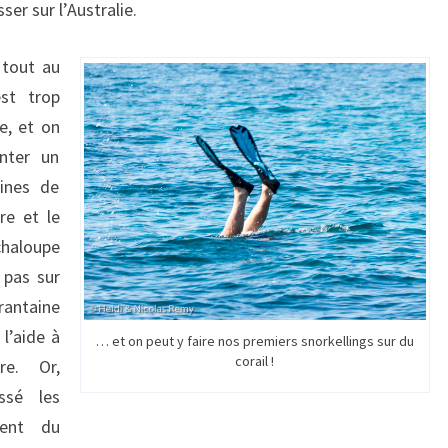
er sur l’Australie.
 tout au
est trop
e, et on
nter un
aines de
re et le
 chaloupe
 pas sur
arantaine
 l’aide à
… et on peut y faire nos premiers snorkellings sur du
corail !
re. Or,
ssé les
ment du