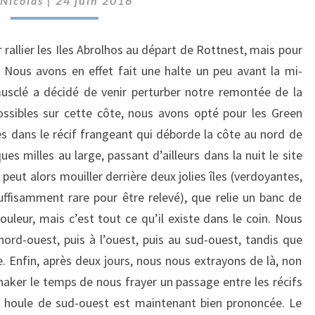
Nicolas
|
24 juin 2016
[1]
:
ABROLHOS
 rallier les Iles Abrolhos au départ de Rottnest, mais pour
ET
 Nous avons en effet fait une halte un peu avant la mi-
SHARK
usclé a décidé de venir perturber notre remontée de la
BAY
ossibles sur cette côte, nous avons opté pour les Green
 dans le récif frangeant qui déborde la côte au nord de
es milles au large, passant d’ailleurs dans la nuit le site
 peut alors mouiller derrière deux jolies îles (verdoyantes,
ffisamment rare pour être relevé), que relie un banc de
ouleur, mais c’est tout ce qu’il existe dans le coin. Nous
nord-ouest, puis à l’ouest, puis au sud-ouest, tandis que
Enfin, après deux jours, nous nous extrayons de là, non
haker le temps de nous frayer un passage entre les récifs
de houle de sud-ouest est maintenant bien prononcée. Le