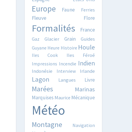
Europe
Faune
Ferries
Fleuve
Flore
Formalités
France
Grain
Gaz
Glacier
Guides
Houle
Guyane
Heure
Histoire
Iles Cook
Iles Féroé
Indien
Impressions
Incendie
Indonésie
Interview
Irlande
Lagon
Livre
Langues
Marées
Marinas
Marquises
Mécanique
Maurice
Météo
Montagne
Navigation