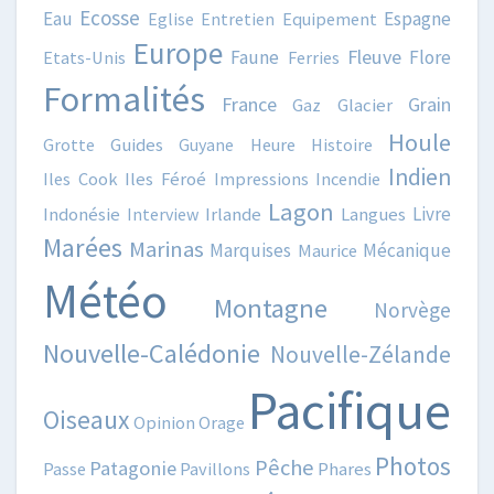
Ecosse
Eau
Espagne
Eglise
Entretien
Equipement
Europe
Fleuve
Faune
Flore
Etats-Unis
Ferries
Formalités
France
Grain
Gaz
Glacier
Houle
Grotte
Guides
Guyane
Heure
Histoire
Indien
Iles Cook
Iles Féroé
Impressions
Incendie
Lagon
Livre
Indonésie
Interview
Irlande
Langues
Marées
Marinas
Marquises
Mécanique
Maurice
Météo
Montagne
Norvège
Nouvelle-Calédonie
Nouvelle-Zélande
Pacifique
Oiseaux
Opinion
Orage
Photos
Pêche
Patagonie
Passe
Pavillons
Phares