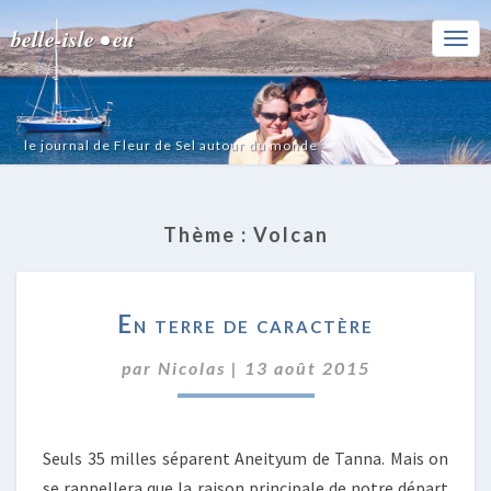
belle-isle • eu
Togg
Navi
le journal de Fleur de Sel autour du monde
Thème :
Volcan
EN
En terre de caractère
TERRE
DE
par
Nicolas
|
13 août 2015
CARACTÈRE
Seuls 35 milles séparent Aneityum de Tanna. Mais on
se rappellera que la raison principale de notre départ