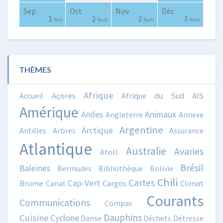
Sep
Oct
Nov
Déc
0
0
0
2
0
0
4
3
3
0
1
2
2
3
Posts
Posts
Posts
Posts
Posts
Posts
Posts
Posts
Posts
Posts
Post
Posts
Posts
Posts
THÈMES
Afrique
Accueil
Açores
Afrique du Sud
AIS
Amérique
Animaux
Andes
Angleterre
Annexe
Argentine
Arctique
Antilles
Arbres
Assurance
Atlantique
Australie
Avaries
Atoll
Brésil
Baleines
Bermudes
Bibliothèque
Bolivie
Chili
Cartes
Cap-Vert
Brume
Canal
Cargos
Climat
Courants
Communications
Compas
Dauphins
Cuisine
Cyclone
Danse
Déchets
Détresse