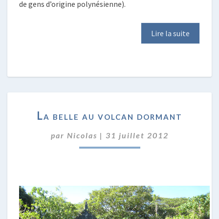
de gens d’origine polynésienne).
Lire la suite
LA
La belle au volcan dormant
BELLE
AU
par
Nicolas
|
31 juillet 2012
VOLCAN
DORMANT