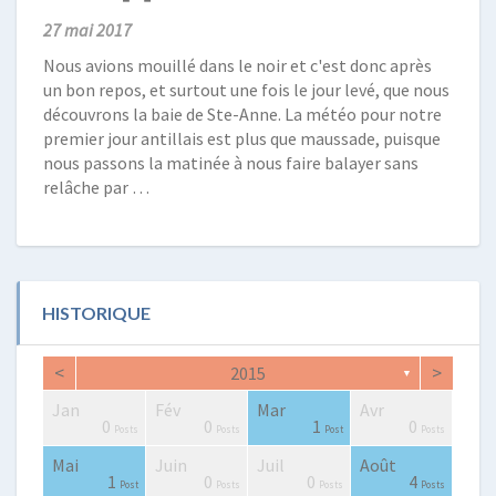
27 mai 2017
Nous avions mouillé dans le noir et c'est donc après
un bon repos, et surtout une fois le jour levé, que nous
découvrons la baie de Ste-Anne. La météo pour notre
premier jour antillais est plus que maussade, puisque
nous passons la matinée à nous faire balayer sans
relâche par …
HISTORIQUE
<
>
2015
▼
Jan
Fév
Mar
Avr
0
2
0
2
2
3
2
0
1
1
0
0
1
0
Posts
Posts
Posts
Posts
Posts
Posts
Posts
Posts
Post
Post
Posts
Posts
Post
Posts
Mai
Juin
Juil
Août
0
0
4
0
2
3
4
2
3
1
1
0
0
4
Posts
Posts
Posts
Posts
Posts
Posts
Posts
Posts
Posts
Post
Post
Posts
Posts
Posts