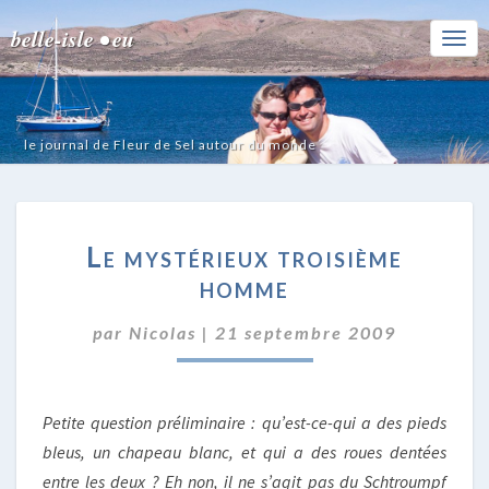
belle-isle • eu
Togg
Navi
le journal de Fleur de Sel autour du monde
LE
Le mystérieux troisième
MYSTÉRIEUX
TROISIÈME
homme
HOMME
par
Nicolas
|
21 septembre 2009
Petite question préliminaire : qu’est-ce-qui a des pieds
bleus, un chapeau blanc, et qui a des roues dentées
entre les deux ? Eh non, il ne s’agit pas du Schtroumpf