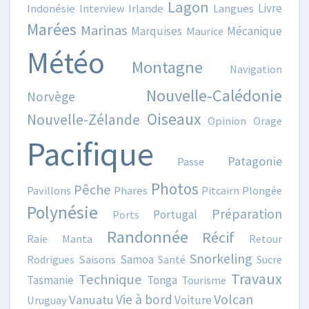
Lagon
Livre
Indonésie
Interview
Irlande
Langues
Marées
Marinas
Marquises
Mécanique
Maurice
Météo
Montagne
Navigation
Nouvelle-Calédonie
Norvège
Oiseaux
Nouvelle-Zélande
Opinion
Orage
Pacifique
Patagonie
Passe
Photos
Pêche
Pavillons
Phares
Pitcairn
Plongée
Polynésie
Préparation
Portugal
Ports
Randonnée
Récif
Raie Manta
Retour
Snorkeling
Samoa
Rodrigues
Saisons
Santé
Sucre
Travaux
Technique
Tasmanie
Tonga
Tourisme
Volcan
Vie à bord
Vanuatu
Voiture
Uruguay