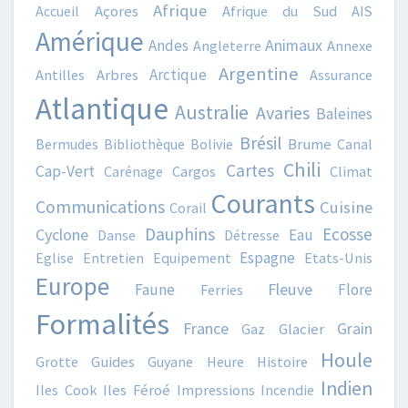
Afrique
Accueil
Açores
Afrique du Sud
AIS
Amérique
Animaux
Andes
Angleterre
Annexe
Argentine
Arctique
Antilles
Arbres
Assurance
Atlantique
Australie
Avaries
Baleines
Brésil
Bermudes
Bibliothèque
Bolivie
Brume
Canal
Chili
Cartes
Cap-Vert
Carénage
Cargos
Climat
Courants
Communications
Cuisine
Corail
Dauphins
Ecosse
Cyclone
Eau
Danse
Détresse
Espagne
Eglise
Entretien
Equipement
Etats-Unis
Europe
Fleuve
Faune
Flore
Ferries
Formalités
France
Grain
Gaz
Glacier
Houle
Grotte
Guides
Guyane
Heure
Histoire
Indien
Iles Cook
Iles Féroé
Impressions
Incendie