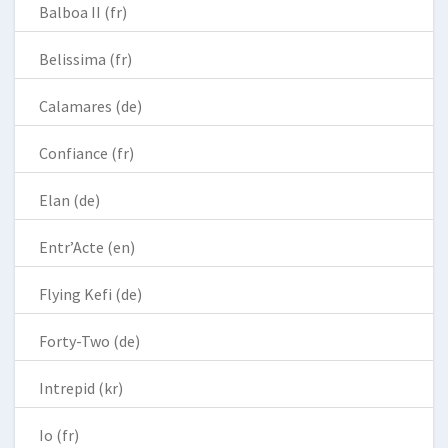
Balboa II (fr)
Belissima (fr)
Calamares (de)
Confiance (fr)
Elan (de)
Entr’Acte (en)
Flying Kefi (de)
Forty-Two (de)
Intrepid (kr)
Io (fr)