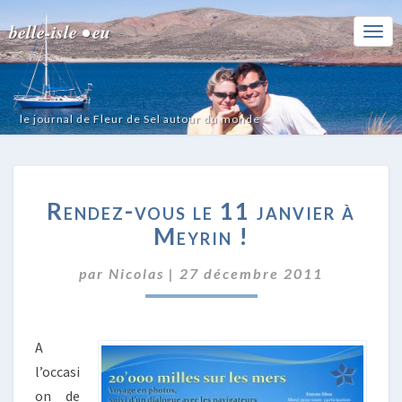
belle-isle • eu
Togg
Navi
le journal de Fleur de Sel autour du monde
RENDEZ-
Rendez-vous le 11 janvier à
VOUS
LE
Meyrin !
11
JANVIER
par
Nicolas
|
27 décembre 2011
À
MEYRIN
!
A
l’occasi
on de