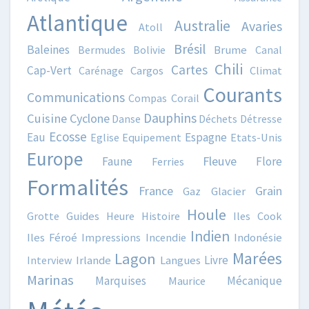
Atlantique
Australie
Avaries
Atoll
Brésil
Baleines
Bermudes
Bolivie
Brume
Canal
Chili
Cartes
Cap-Vert
Carénage
Cargos
Climat
Courants
Communications
Compas
Corail
Dauphins
Cuisine
Cyclone
Danse
Déchets
Détresse
Ecosse
Eau
Espagne
Eglise
Equipement
Etats-Unis
Europe
Fleuve
Faune
Flore
Ferries
Formalités
France
Grain
Gaz
Glacier
Houle
Grotte
Guides
Heure
Histoire
Iles Cook
Indien
Iles Féroé
Impressions
Incendie
Indonésie
Marées
Lagon
Livre
Interview
Irlande
Langues
Marinas
Marquises
Mécanique
Maurice