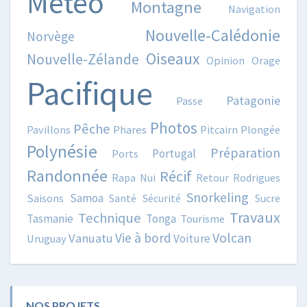
Météo
Montagne
Navigation
Nouvelle-Calédonie
Norvège
Oiseaux
Nouvelle-Zélande
Opinion
Orage
Pacifique
Patagonie
Passe
Photos
Pêche
Pavillons
Phares
Pitcairn
Plongée
Polynésie
Préparation
Portugal
Ports
Randonnée
Récif
Rapa Nui
Retour
Rodrigues
Snorkeling
Samoa
Saisons
Santé
Sécurité
Sucre
Travaux
Technique
Tasmanie
Tonga
Tourisme
Volcan
Vie à bord
Vanuatu
Voiture
Uruguay
NOS PROJETS