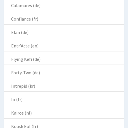
Calamares (de)
Confiance (fr)
Elan (de)
Entr’Acte (en)
Flying Kefi (de)
Forty-Two (de)
Intrepid (kr)
Io (fr)
Kairos (nl)
Kousk Eol (fr)