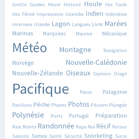
Houle
Grotte
Guides
Heure
Histoire
Iles Cook
Indien
Iles Féroé
Impressions
Incendie
Indonésie
Marées
Lagon
Livre
Interview
Irlande
Langues
Marinas
Marquises
Mécanique
Maurice
Météo
Montagne
Navigation
Nouvelle-Calédonie
Norvège
Oiseaux
Nouvelle-Zélande
Opinion
Orage
Pacifique
Patagonie
Passe
Photos
Pêche
Pavillons
Phares
Pitcairn
Plongée
Polynésie
Préparation
Portugal
Ports
Randonnée
Récif
Raie Manta
Rapa Nui
Retour
Snorkeling
Samoa
Saisons
Santé
Sécurité
Sucre