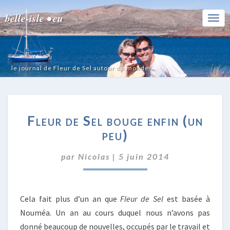
belle-isle • eu
Togg
Navi
le journal de Fleur de Sel autour du monde
FLEUR
Fleur de Sel bouge enfin (un
DE
SEL
peu)
BOUGE
ENFIN
par
Nicolas
|
5 juin 2014
(UN
PEU)
Cela fait plus d’un an que
Fleur de Sel
est basée à
Nouméa. Un an au cours duquel nous n’avons pas
donné beaucoup de nouvelles, occupés par le travail et