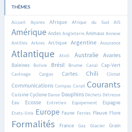
THÈMES
Afrique
Accueil
Açores
Afrique du Sud
AIS
Amérique
Animaux
Andes
Angleterre
Annexe
Argentine
Arctique
Antilles
Arbres
Assurance
Atlantique
Australie
Avaries
Atoll
Brésil
Baleines
Cap-Vert
Bolivie
Brume
Canal
Chili
Cartes
Carénage
Cargos
Climat
Courants
Communications
Compas
Corail
Dauphins
Cuisine
Cyclone
Danse
Déchets
Détresse
Ecosse
Eau
Espagne
Entretien
Equipement
Europe
Fleuve
Faune
Flore
Etats-Unis
Ferries
Formalités
France
Grain
Gaz
Glacier