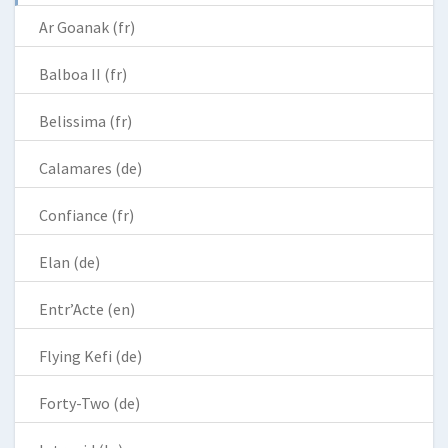
Ar Goanak (fr)
Balboa II (fr)
Belissima (fr)
Calamares (de)
Confiance (fr)
Elan (de)
Entr’Acte (en)
Flying Kefi (de)
Forty-Two (de)