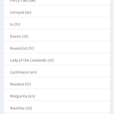
Forty-Two (de)
Intrepid (kr)
Io (fr)
Kairos (nl)
Kousk Eol (fr)
Lady of the Lowlands (nl)
Lochmarin (en)
Manatai (fr)
Margarita (en)
Nautilus (nl)