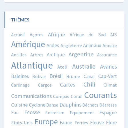
THÈMES
Afrique
Accueil
Açores
Afrique du Sud
AIS
Amérique
Animaux
Andes
Angleterre
Annexe
Argentine
Arctique
Antilles
Arbres
Assurance
Atlantique
Australie
Avaries
Atoll
Brésil
Baleines
Cap-Vert
Bolivie
Brume
Canal
Chili
Cartes
Carénage
Cargos
Climat
Courants
Communications
Compas
Corail
Dauphins
Cuisine
Cyclone
Danse
Déchets
Détresse
Ecosse
Eau
Espagne
Entretien
Equipement
Europe
Fleuve
Faune
Flore
Etats-Unis
Ferries