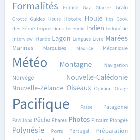
Formalités
France
Grain
Gaz
Glacier
Houle
Grotte
Guides
Heure
Histoire
Iles Cook
Indien
Iles Féroé
Impressions
Incendie
Indonésie
Marées
Lagon
Livre
Interview
Irlande
Langues
Marinas
Marquises
Mécanique
Maurice
Météo
Montagne
Navigation
Nouvelle-Calédonie
Norvège
Oiseaux
Nouvelle-Zélande
Opinion
Orage
Pacifique
Patagonie
Passe
Photos
Pêche
Pavillons
Phares
Pitcairn
Plongée
Polynésie
Préparation
Portugal
Ports