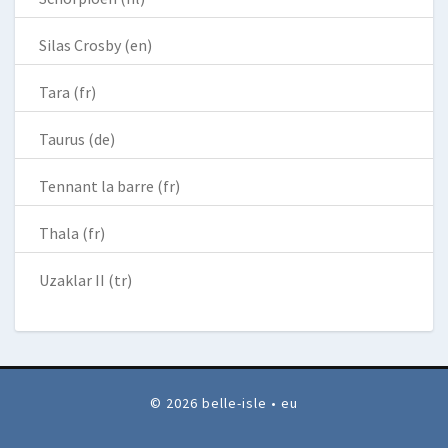
Silas Crosby (en)
Tara (fr)
Taurus (de)
Tennant la barre (fr)
Thala (fr)
Uzaklar II (tr)
© 2026 belle-isle • eu