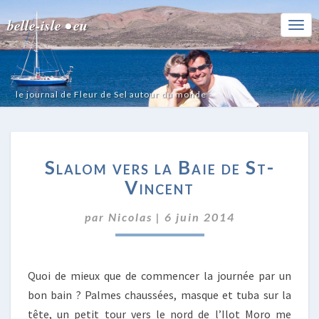
belle-isle • eu
Togg
Navi
le journal de Fleur de Sel autour du monde
SLALOM
Slalom vers la Baie de St-
VERS
LA
Vincent
BAIE
DE
par
Nicolas
|
6 juin 2014
ST-
VINCENT
Quoi de mieux que de commencer la journée par un
bon bain ? Palmes chaussées, masque et tuba sur la
tête, un petit tour vers le nord de l’Ilot Moro me