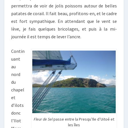
permettra de voir de jolis poissons autour de belles
patates de corail. Il fait beau, profitons-en, et le cadre
est fort sympathique. En attendant que le vent se
lève, je fais quelques bricolages, et puis à la mi-
journée il est temps de lever l’ancre.
Contin
uant
au
nord
du
chapel
et
d’ilots
donc
Fleur de Sel
passe entre la Presqu’Ile d’Uitoé et
l’Ilot
les îles